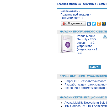
Главная страница
-
Обучение и семи
Распечатать »
Правила публикации »
Рекомендовать »
Поделиться…
МАГАЗИН ПРОГРАММНОГО ОБЕСП
Panda Mobile
Security - ESD
версия - на 1
устройство -
(лицензия на 1
год)
КУРСЫ ОБУЧЕНИЯ
WWW.ITSHOP.
Delphi XE8. Разработка крос
Разработка централизованного
Введение в автоматизированн
МАГАЗИН СЕРТИФИКАЦИОННЫХ Э
Avaya Mobility Networking Solu
IBM Cognos TM1 10.1 Administra