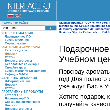
Главная страница
-
Обучение и семи
РАССЫЛКИ САЙТА
тестирования
,
СУБД и хранилища да
Интернет
,
Управление ИТ-инфрастру
Business Objects
,
Embarcadero
,
IBM R
ИНТЕРНЕТ-МАГАЗИН
Лицензионное ПО
Курсы обучения
Сертификация
Подарочное 
ОБУЧЕНИЕ И СЕМИНАРЫ
Каталог курсов
Новости
Учебном це
Статьи
Вопросы и ответы
Бесплатные семинары
Онлайн-курсы
Повсюду ароматы 
Курсы Microsoft On-Demand
Кафедра МФТИ
год! Для полного
ЦЕНТР ТЕСТИРОВАНИЯ
IT-Сертификации
уже ждут Вас в У
Новости
Статьи
ПРОГРАММНЫЕ ПРОДУКТЫ
Хотите подарок, 
Каталог ПО
Лицензиатор ПО
Схемы лицензирования
получайте качест
Новости
Вопросы и ответы