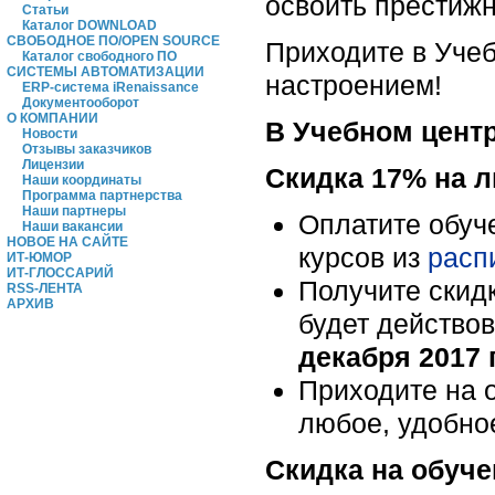
освоить престиж
Статьи
Каталог DOWNLOAD
СВОБОДНОЕ ПО/OPEN SOURCE
Приходите в Учеб
Каталог свободного ПО
СИСТЕМЫ АВТОМАТИЗАЦИИ
настроением!
ERP-система iRenaissance
Документооборот
О КОМПАНИИ
В Учебном центр
Новости
Отзывы заказчиков
Лицензии
Скидка 17% на л
Наши координаты
Программа партнерства
Наши партнеры
Оплатите обуч
Наши вакансии
НОВОЕ НА САЙТЕ
курсов из
расп
ИТ-ЮМОР
ИТ-ГЛОССАРИЙ
Получите скидк
RSS-ЛЕНТА
АРХИВ
будет действо
декабря 2017 
Приходите на 
любое, удобно
Скидка на обуче