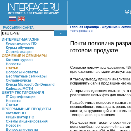
Главная страница
-
Обучение и семи
РАССЫЛКИ САЙТА
тестирования
ИНТЕРНЕТ-МАГАЗИН
Почти половина разра
Лицензионное ПО
Курсы обучения
готовом продукте
Сертификация
ОБУЧЕНИЕ И СЕМИНАРЫ
Каталог курсов
Новости
Согласно новому исследованию, 43%
Статьи
приложениях на стадии эксплуатац
Вопросы и ответы
Бесплатные семинары
К такому выводу пришли аналитики 
Онлайн-курсы
исправлять баги в продакшне нескол
Курсы Microsoft On-Demand
Кафедра МФТИ
Авторы исследования считают, что
ЦЕНТР ТЕСТИРОВАНИЯ
реализации новых фич для пользов
IT-Сертификации
Новости
Разработчиков попросили назвать 
Статьи
неспособность воссоздать реально
ПРОГРАММНЫЕ ПРОДУКТЫ
систем, затрудняющей интегрально
Каталог ПО
тестирования приложения.
Лицензиатор ПО
Схемы лицензирования
Исследователи также попросили рес
Новости
цена ошибки, пропущенной на этап
Вопросы и ответы
отметили стадию QA, и 6% - тестир