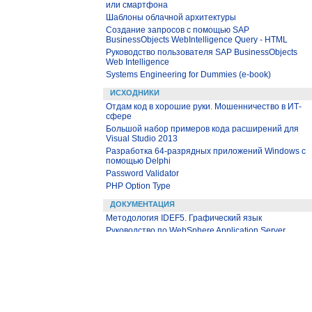
или смартфона
Шаблоны облачной архитектуры
Создание запросов с помощью SAP
BusinessObjects WebIntelligence Query - HTML
Руководство пользователя SAP BusinessObjects
Web Intelligence
Systems Engineering for Dummies (e-book)
ИСХОДНИКИ
Отдам код в хорошие руки. Мошенничество в ИТ-
сфере
Большой набор примеров кода расширений для
Visual Studio 2013
Разработка 64-разрядных приложений Windows с
помощью Delphi
Password Validator
PHP Option Type
ДОКУМЕНТАЦИЯ
Методология IDEF5. Графический язык
Руководство по WebSphere Application Server
Основы работы в программе Aspen HYSYS
Aspen Hysys. Учебник
eBook: Mastering the Cloud with WebSphere