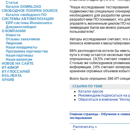
Статьи
Каталог DOWNLOAD
"Наше исследование тестирования п
СВОБОДНОЕ ПО/OPEN SOURCE
подмножества специально сгенерир
Каталог свободного ПО
необходимого для разработки ценны
СИСТЕМЫ АВТОМАТИЗАЦИИ
разработчики ПО понимают, что дл
ERP-система iRenaissance
управлять жизненным циклом ПО на
Документооборот
ликвидации багов как можно раньше
О КОМПАНИИ
пользователю".
Новости
Авторы исследования считают, что
Отзывы заказчиков
бизнеса компании к масштабировани
Лицензии
Наши координаты
88% респондентов хотели бы иметь
Программа партнерства
пути к этому остается несколько пр
Наши партнеры
опрошенных. 19,5% считают главной
Наши вакансии
Столько же собеседников упоминаю
НОВОЕ НА САЙТЕ
информации, 14% считают копирова
ИТ-ЮМОР
хранения огромных объемов избыт
ИТ-ГЛОССАРИЙ
RSS-ЛЕНТА
Всего было опрошено 386 ИТ-специ
АРХИВ
ССЫЛКИ ПО ТЕМЕ
Каталог курсов
Рекомендуем подписаться на р
Обратиться в компанию "Инте
Главная страница
-
Обучение и семи
тестирования
Распечатать »