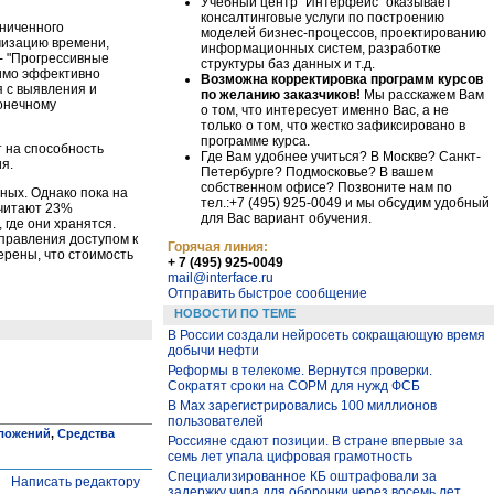
Учебный центр "Интерфейс" оказывает
консалтинговые услуги по построению
аниченного
моделей бизнес-процессов, проектированию
мизацию времени,
информационных систем, разработке
- "Прогрессивные
структуры баз данных и т.д.
димо эффективно
Возможна корректировка программ курсов
 с выявления и
по желанию заказчиков!
Мы расскажем Вам
конечному
о том, что интересует именно Вас, а не
только о том, что жестко зафиксировано в
программе курса.
 на способность
Где Вам удобнее учиться? В Москве? Санкт-
я.
Петербурге? Подмосковье? В вашем
собственном офисе? Позвоните нам по
ных. Однако пока на
тел.:+7 (495) 925-0049 и мы обсудим удобный
считают 23%
для Вас вариант обучения.
где они хранятся.
правления доступом к
Горячая линия:
рены, что стоимость
+ 7 (495) 925-0049
mail@interface.ru
Отправить быстрое сообщение
НОВОСТИ ПО ТЕМЕ
В России создали нейросеть сокращающую время
добычи нефти
Реформы в телекоме. Вернутся проверки.
Сократят сроки на СОРМ для нужд ФСБ
В Max зарегистрировались 100 миллионов
пользователей
иложений
,
Средства
Россияне сдают позиции. В стране впервые за
семь лет упала цифровая грамотность
Специализированное КБ оштрафовали за
Написать редактору
задержку чипа для оборонки через восемь лет