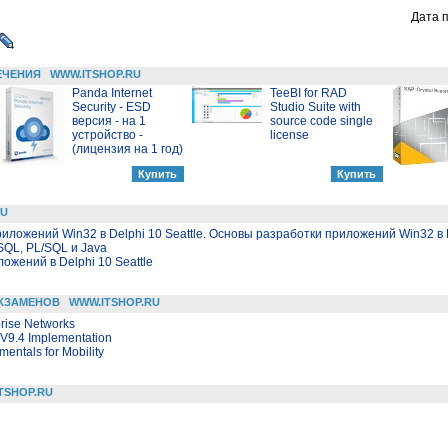
Дата 
ЕЧЕНИЯ
WWW.ITSHOP.RU
Panda Internet
TeeBI for RAD
Security - ESD
Studio Suite with
версия - на 1
source code single
устройство -
license
(лицензия на 1 год)
RU
иложений Win32 в Delphi 10 Seattle. Основы разработки приложений Win32 в D
SQL, PL/SQL и Java
жений в Delphi 10 Seattle
КЗАМЕНОВ
WWW.ITSHOP.RU
prise Networks
V9.4 Implementation
entals for Mobility
TSHOP.RU