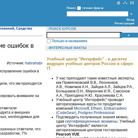
Поиск
точная фраза
Вход
Регистрация
иложений
,
Средства
ПОИСК КУРСОВ
Только в названиях
ие ошибок в
ИНТЕРЕСНЫЕ ФАКТЫ
Учебный центр "Интерфейс" - в десятке
Источник:
habrahabr
ведущих учебных центров России в сфере
IT.
 исправление ошибок в
У нас преподают такие известные эксперты,
как Пржиялковский В.В., Леоненков
или, что им приходится
А.В., Новичков А.Н., Зайцев А.Л., Зайцев Р.А.,
Большаков О.Н., Мирончик И.Я., Саксонов
А.А., Пригодина Н.Ю., Красникова С.А.
трировать внимание на
Учебный центр "Интерфейс" проводит
авторизованные курсы по продуктам
 отметили
компаний
Microsoft
,
ERwin
,
Embarcadero
одукта и внешних
(CodeGear)
,
Postgres Professional
ных, необходимых для
Подтвердить полученные знания можно,
сдав
сертификационные экзамены
. Учебный
центр "Интерфейс" является
рошенных ответили, что
авторизованным центром тестирования
разработки, 7%
Pearson VUE