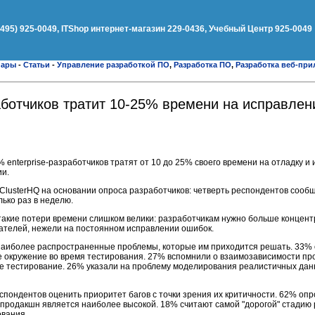
(495) 925-0049, ITShop интернет-магазин 229-0436, Учебный Центр 925-0049
нары
-
Статьи
-
Управление разработкой ПО
,
Разработка ПО
,
Разработка веб-пр
ботчиков тратит 10-25% времени на исправлен
 enterprise-разработчиков тратят от 10 до 25% своего времени на отладку и
ии.
ClusterHQ на основании опроса разработчиков: четверть респондентов сообщ
ько раз в неделю.
 такие потери времени слишком велики: разработчикам нужно больше концен
ателей, нежели на постоянном исправлении ошибок.
наиболее распространенные проблемы, которые им приходится решать. 33%
е окружение во время тестирования. 27% вспомнили о взаимозависимости пр
е тестирование. 26% указали на проблему моделирования реалистичных дан
пондентов оценить приоритет багов с точки зрения их критичности. 62% оп
 продакшн является наиболее высокой. 18% считают самой "дорогой" стадию 
ования.