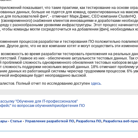
риложений показывает, что такие практики, как тестирование на основе огр
ованных данных, больше не годятся для команд, ориентированных на макси
х для пользователей фич", - отмечает Марк Дэвис, СЕО компании ClusterHQ. 
я [своевременного] снабжения клиентов инновациями и доработками необхо
ряду с разнообразными уровнями инфраструктуры. Этот процесс начинается
, чтобы команды могли сосредоточиться на добавлении [фич], необходимых 
 изменения процессов разработки и тестирования ПО положительно повлияют
ю. Другое дело, что не все компании хотят и могут осуществить эти изменени
 возможность во время разработки тестировать приложения на реальных дан
епятствий. Главное из них - обеспечение актуальности тестовых данных. Так 
 проблемой сложность одновременного обновления тестовых наборов везде, 
т сложность поддержки нескольких версий данных. 18% отмечают проблему у
ние данных из работающей системы чересчур трудоемким процессом. 6% уве
очной информации будет неоправданно высокой.
алистов. Полный отчет по исследованию доступен
здесь
.
ассылку "Обучение для IT-профессионалов"
рфейс" по вопросам обучения/приобретения ПО
нары
-
Статьи
-
Управление разработкой ПО
,
Разработка ПО
,
Разработка веб-пр