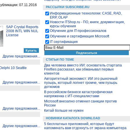
публикации: 07.11.2016
РАССЫЛКИ SUBSCRIBE.RU
Информационные технологии: CASE, RAD,
ERP, OLAP
Новости ITShop.ru - ПО, книги, документация,
курсы обучения
SAP Crystal Reports
Обучение для IT-профессионалов
2008 INTL WIN NUL
License
Обучение и сертификация Microsoft
IT сертификация
Другие предложения...
СТАТЬИ ПО ТЕМЕ
Два человека вместо ИИ: основатель стартапа
elphi 10 Seattle
Fireflies рассказал, как обманывал первых
клиентов
Авторитетный экономист: ИИ это рыночный
Другие предложения...
пузырь, который лопнет громче, чем пузырь
доткомов
В российском бизнесе катастрофическая
напряженка с ИТ-специалистами
Microsoft внезапно отменил санкции против
России
Другие предложения...
Китай больше не нужен
НОВИНКИ КАТАЛОГА DOWNLOAD
5 бесплатных приложений, которые будут
Другие предложения...
напоминать вам отдохнуть от экрана компьютера