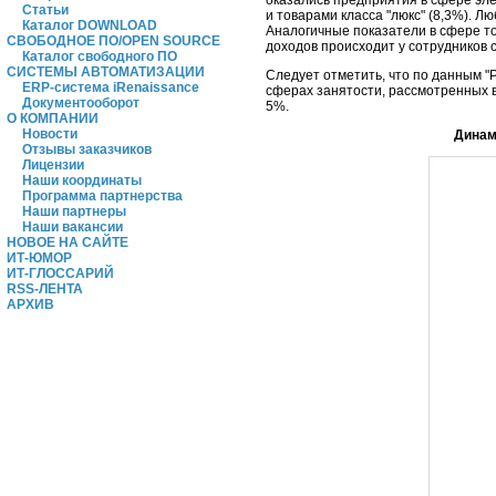
Статьи
и товарами класса "люкс" (8,3%). Л
Каталог DOWNLOAD
Аналогичные показатели в сфере торг
СВОБОДНОЕ ПО/OPEN SOURCE
доходов происходит у сотрудников с
Каталог свободного ПО
СИСТЕМЫ АВТОМАТИЗАЦИИ
Следует отметить, что по данным "Р
ERP-система iRenaissance
сферах занятости, рассмотренных 
Документооборот
5%.
О КОМПАНИИ
Новости
Динам
Отзывы заказчиков
Лицензии
Наши координаты
Программа партнерства
Наши партнеры
Наши вакансии
НОВОЕ НА САЙТЕ
ИТ-ЮМОР
ИТ-ГЛОССАРИЙ
RSS-ЛЕНТА
АРХИВ