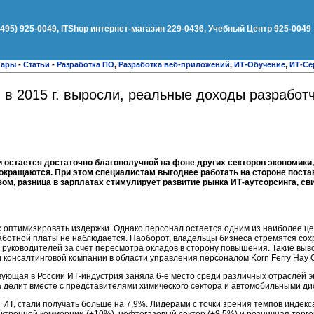
(495) 925-0049, ITShop интернет-магазин 229-0436, Учебный Центр 925-0049
нары
-
Статьи
-
Разработка ПО
,
Разработка веб-приложений
,
ИТ-Обучение
,
ИТ-Се
 в 2015 г. выросли, реальные доходы разработч
и остается достаточно благополучной на фоне других секторов экономики
окращаются. При этом специалистам выгоднее работать на стороне поста
зом, разница в зарплатах стимулирует развитие рынка ИТ-аутсорсинга, 
 оптимизировать издержки. Однако персонал остается одним из наиболее це
аботной платы не наблюдается. Наоборот, владельцы бизнеса стремятся сох
е руководителей за счет пересмотра окладов в сторону повышения. Такие вы
 консалтинговой компании в области управления персоналом Korn Ferry Hay Gr
ующая в России ИТ-индустрия заняла 6-е место среди различных отраслей э
а делит вместе с представителями химического сектора и автомобильными д
и ИТ, стали получать больше на 7,9%. Лидерами с точки зрения темпов индек
ктронной коммерции (+10%), нефтегазовый сектор (+8,5%) и розничная торг