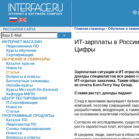
Главная страница
-
Обучение и семи
РАССЫЛКИ САЙТА
ИТ-зарплаты в России
ИНТЕРНЕТ-МАГАЗИН
Лицензионное ПО
Цифры
Курсы обучения
Сертификация
ОБУЧЕНИЕ И СЕМИНАРЫ
Каталог курсов
Новости
Зарплатная ситуация в ИТ-отрасл
Статьи
доходы специалистов все равно с
Вопросы и ответы
ИТ-отделах заказчика. Таким обра
Бесплатные семинары
из отчета Korn Ferry Hay Group.
Онлайн-курсы
Курсы Microsoft On-Demand
Ставки растут, доходы падают
Кафедра МФТИ
ЦЕНТР ТЕСТИРОВАНИЯ
Спад в экономике вынуждает бизнес
IT-Сертификации
компаний, поэтому сокращений зар
Новости
разработчиков, внедренцев, а такж
Статьи
на основании аналитики глобальной
ПРОГРАММНЫЕ ПРОДУКТЫ
Каталог ПО
Согласно ее исследованию, существ
Лицензиатор ПО
роста заработных плат, которое он
Схемы лицензирования
Новости
В среднем, люди, занятые в област
Вопросы и ответы
оказались предприятия в сфере эле