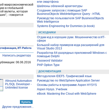
или смартфона
щей макроэкономической
Шаблоны облачной архитектуры
цию в глобальной
Создание запросов с помощью SAP
ной валюты, которая
BusinessObjects WebIntelligence Query - HTML
их", - говорится
Руководство пользователя SAP BusinessObjects
Web Intelligence
Systems Engineering for Dummies (e-book)
ИСХОДНИКИ
Отдам код в хорошие руки. Мошенничество в ИТ-
сфере
Большой набор примеров кода расширений для
ртификация
,
ИТ-Работа
Visual Studio 2013
Разработка 64-разрядных приложений Windows с
Написать редактору
помощью Delphi
Password Validator
убликации: 06.06.2016
PHP Option Type
ДОКУМЕНТАЦИЯ
Методология IDEF5. Графический язык
Руководство по WebSphere Application Server
Allround Automation
PL/SQL Developer -
Основы работы в программе Aspen HYSYS
Unlimited license
Aspen Hysys. Учебник
eBook: Mastering the Cloud with WebSphere
Другие предложения...