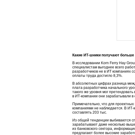
Какие ИТ-шники получают больше
В исследовании Korn Ferry Hay Gro
специалистам выгоднее всего работ
разработчиков не в ИТ компаниях со
оплаты труда достигло 8,3%.
В абсолютных цифрах разница меж
плата разработчика начального уров
такого же уровня мог претендовать
в ИТ-компании они зарабатывали в с
Примечательно, что для проектны
компаниями не наблюдается. В ИТ-ко
составлять 203 тыс.
Из общей тенденции выбиваются сп
зарабатывают даже несколько выше,
из банковского сектора, информаци
предлагают более высокие заработ