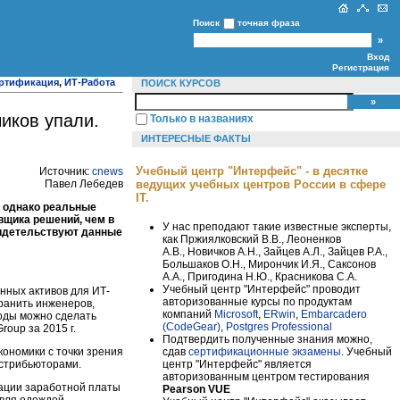
Поиск
точная фраза
Вход
Регистрация
ртификация
,
ИТ-Работа
ПОИСК КУРСОВ
иков упали.
Только в названиях
ИНТЕРЕСНЫЕ ФАКТЫ
Учебный центр "Интерфейс" - в десятке
Источник:
cnews
Павел Лебедев
ведущих учебных центров России в сфере
IT.
, однако реальные
вщика решений, чем в
У нас преподают такие известные эксперты,
свидетельствуют данные
как Пржиялковский В.В., Леоненков
А.В., Новичков А.Н., Зайцев А.Л., Зайцев Р.А.,
Большаков О.Н., Мирончик И.Я., Саксонов
А.А., Пригодина Н.Ю., Красникова С.А.
Учебный центр "Интерфейс" проводит
нных активов для ИТ-
авторизованные курсы по продуктам
ранить инженеров,
компаний
Microsoft
,
ERwin
,
Embarcadero
воды можно сделать
(CodeGear)
,
Postgres Professional
oup за 2015 г.
Подтвердить полученные знания можно,
сдав
сертификационные экзамены
. Учебный
кономики с точки зрения
центр "Интерфейс" является
истрибьюторами.
авторизованным центром тестирования
сации заработной платы
Pearson VUE
овля одеждой