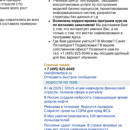
Учебный центр "Интерфейс" оказывает
 отрасли (+5).
консалтинговые услуги по построению
леннее всего рост
моделей бизнес-процессов, проектированию
информационных систем, разработке
структуры баз данных и т.д.
оды сократились во всех
Возможна корректировка программ курсов
в составило примерно
по желанию заказчиков!
Мы расскажем Вам
о том, что интересует именно Вас, а не
только о том, что жестко зафиксировано в
программе курса.
Где Вам удобнее учиться? В Москве? Санкт-
Петербурге? Подмосковье? В вашем
собственном офисе? Позвоните нам по
тел.:+7 (495) 925-0049 и мы обсудим удобный
для Вас вариант обучения.
Горячая линия:
+ 7 (495) 925-0049
mail@interface.ru
Отправить быстрое сообщение
НОВОСТИ ПО ТЕМЕ
В I кв 2026 г. DDoS-атаки навредили финансовой
отрасли, телеком-сфере и ритейлу
В России создали нейросеть сокращающую время
добычи нефти
Реформы в телекоме. Вернутся проверки.
Сократят сроки на СОРМ для нужд ФСБ
В Max зарегистрировались 100 миллионов
пользователей
Россияне сдают позиции. В стране впервые за
семь лет упала цифровая грамотность