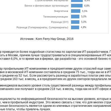
Источник : Korn Ferry Hay Group, 2016
up приводится более подробная статистика по зарплатам ИТ-разработчиков.
ать в Москве, причем лучше трудоустраиваться в специализированные ИТ-ко
ставил 6,0%, в то время как в фирмах, где разработка - это основной бизнес-
ду профильными ИТ-компаниями и предприятиями других отраслей еще заме
ня в московской ИТ-компании составляла в среднем 75 тыс., тогда как не в 
 в среднем на 52 тыс. Если рассмотреть разницу в заработных платах уже оп
реднем 163 тыс. в месяц, а в предприятиях из других секторов предлагали л
х менеджеров высокого уровня столь существенной разницы между профиль
мпаниях они получают в среднем 218 тыс. в месяц, тогда как не в ИТ-сфере 
ециалисты по информационной безопасности на высоких уровнях, которые н
 чем в профильной индустрии. Это можно связать с тем, что для многих стру
онная безопасность является одним из ключевых стратегических направлений,
ные платы, чтобы привлечь лучших.