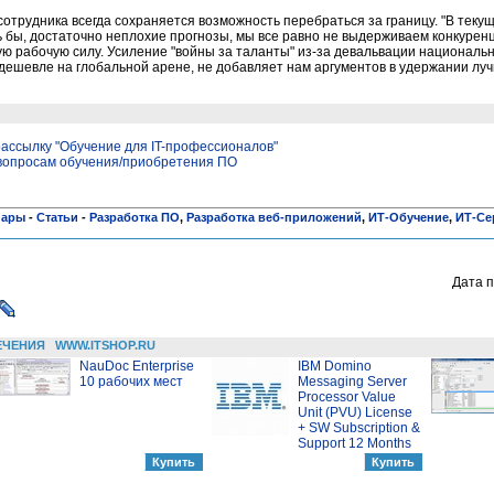
отрудника всегда сохраняется возможность перебраться за границу. "В теку
сь бы, достаточно неплохие прогнозы, мы все равно не выдерживаем конкурен
ю рабочую силу. Усиление "войны за таланты" из-за девальвации националь
дешевле на глобальной арене, не добавляет нам аргументов в удержании лучш
ассылку "Обучение для IT-профессионалов"
 вопросам обучения/приобретения ПО
нары
-
Статьи
-
Разработка ПО
,
Разработка веб-приложений
,
ИТ-Обучение
,
ИТ-Се
Дата п
ЕЧЕНИЯ
WWW.ITSHOP.RU
NauDoc Enterprise
IBM Domino
10 рабочих мест
Messaging Server
Processor Value
Unit (PVU) License
+ SW Subscription &
Support 12 Months