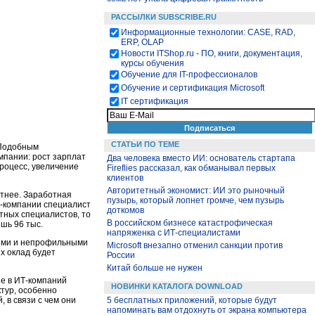
РАССЫЛКИ SUBSCRIBE.RU
Информационные технологии: CASE, RAD,
ERP, OLAP
Новости ITShop.ru - ПО, книги, документация,
курсы обучения
Обучение для IT-профессионалов
Обучение и сертификация Microsoft
IT сертификация
СТАТЬИ ПО ТЕМЕ
 Подобным
мпании: рост зарплат
Два человека вместо ИИ: основатель стартапа
процесс, увеличение
Fireflies рассказал, как обманывал первых
клиентов
Авторитетный экономист: ИИ это рыночный
тнее. Заработная
пузырь, который лопнет громче, чем пузырь
ИТ-компании специалист
доткомов
ытных специалистов, то
В российском бизнесе катастрофическая
ишь 96 тыс.
напряженка с ИТ-специалистами
ными и непрофильными
Microsoft внезапно отменил санкции против
их оклад будет
России
Китай больше не нужен
е в ИТ-компаний
НОВИНКИ КАТАЛОГА DOWNLOAD
ктур, особенно
 в связи с чем они
5 бесплатных приложений, которые будут
напоминать вам отдохнуть от экрана компьютера