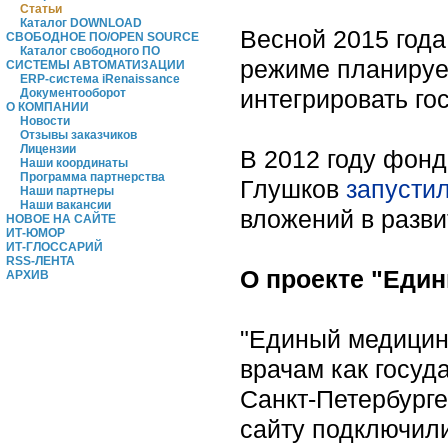
Статьи
Каталог DOWNLOAD
Весной 2015 года
СВОБОДНОЕ ПО/OPEN SOURCE
Каталог свободного ПО
режиме планирует
СИСТЕМЫ АВТОМАТИЗАЦИИ
ERP-система iRenaissance
интегрировать го
Документооборот
О КОМПАНИИ
Новости
Отзывы заказчиков
Лицензии
В 2012 году фонд
Наши координаты
Программа партнерства
Глушков
запусти
Наши партнеры
Наши вакансии
вложений в разви
НОВОЕ НА САЙТЕ
ИТ-ЮМОР
ИТ-ГЛОССАРИЙ
RSS-ЛЕНТА
О проекте "Еди
АРХИВ
"Единый медицинс
врачам как госуд
Санкт-Петербурге
сайту подключили