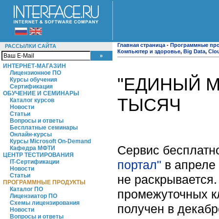
Главная страница
-
Программные пр
РАССЫЛКИ САЙТА
Компьютер и здоровье
,
Big Data
,
Clo
ИНТЕРНЕТ-МАГАЗИН
Лицензионное ПО
"ЕДИНЫЙ М
Курсы обучения
Сертификация
ОБУЧЕНИЕ И СЕМИНАРЫ
ТЫСЯЧ
Каталог курсов
Новости
Статьи
Вопросы и ответы
Бесплатные семинары
Онлайн-курсы
Курсы Microsoft On-Demand
Сервис бесплатн
Кафедра МФТИ
ЦЕНТР ТЕСТИРОВАНИЯ
портал"
в апреле 
IT-Сертификации
Новости
Статьи
не раскрывается.
ПРОГРАММНЫЕ ПРОДУКТЫ
Каталог ПО
промежуточных к
Лицензиатор ПО
Схемы лицензирования
получен в декабр
Новости
Вопросы и ответы