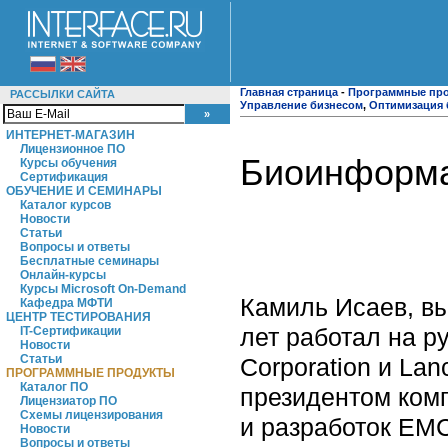
Главная страница
-
Программные пр
РАССЫЛКИ САЙТА
Управление бизнесом
,
Оптимизация 
ИНТЕРНЕТ-МАГАЗИН
Лицензионное ПО
Биоинформа
Курсы обучения
Сертификация
ОБУЧЕНИЕ И СЕМИНАРЫ
Каталог курсов
Новости
Статьи
Вопросы и ответы
Бесплатные семинары
Онлайн-курсы
Курсы Microsoft On-Demand
Камиль Исаев, вы
Кафедра МФТИ
ЦЕНТР ТЕСТИРОВАНИЯ
лет работал на р
IT-Сертификации
Новости
Статьи
Corporation и Lanc
ПРОГРАММНЫЕ ПРОДУКТЫ
Каталог ПО
президентом ком
Лицензиатор ПО
Схемы лицензирования
и разработок EMC
Новости
Вопросы и ответы