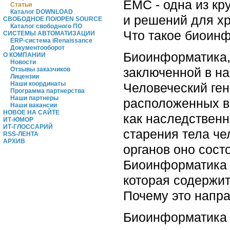
EMC - одна из кр
Статьи
Каталог DOWNLOAD
и решений для х
СВОБОДНОЕ ПО/OPEN SOURCE
Каталог свободного ПО
Что такое биоинф
СИСТЕМЫ АВТОМАТИЗАЦИИ
ERP-система iRenaissance
Документооборот
Биоинформатика, 
О КОМПАНИИ
Новости
заключенной в наш
Отзывы заказчиков
Лицензии
Наши координаты
Человеческий ген
Программа партнерства
Наши партнеры
расположенных в
Наши вакансии
НОВОЕ НА САЙТЕ
как наследственн
ИТ-ЮМОР
ИТ-ГЛОССАРИЙ
старения тела че
RSS-ЛЕНТА
АРХИВ
органов оно сост
Биоинформатика -
которая содержит
Почему это напра
Биоинформатика в