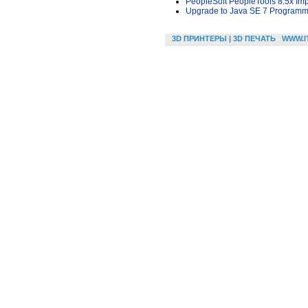
PeopleSoft PeopleTools 8.5x Imp
Upgrade to Java SE 7 Programm
3D ПРИНТЕРЫ | 3D ПЕЧАТЬ
WWW.I