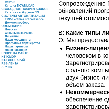
Сопровождению П
Статьи
Каталог DOWNLOAD
обновлений прог
СВОБОДНОЕ ПО/OPEN SOURCE
Каталог свободного ПО
СИСТЕМЫ АВТОМАТИЗАЦИИ
текущей стоимос
ERP-система iRenaissance
Документооборот
О КОМПАНИИ
Новости
В:
Какие типы л
Отзывы заказчиков
Лицензии
О: Мы предоставл
Наши координаты
Программа партнерства
Бизнес-лицен
Наши партнеры
Наши вакансии
НОВОЕ НА САЙТЕ
человеком в ко
ИТ-ЮМОР
ИТ-ГЛОССАРИЙ
Зарегистриров
RSS-ЛЕНТА
АРХИВ
с одного компь
двух бизнес-л
объем заказа.
Некоммерческ
обеспечение о
Зарегистриров