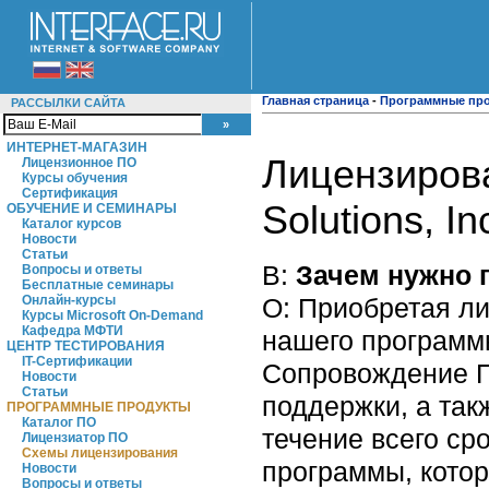
Главная страница
-
Программные пр
РАССЫЛКИ САЙТА
ИНТЕРНЕТ-МАГАЗИН
Лицензиров
Лицензионное ПО
Курсы обучения
Сертификация
Solutions, In
ОБУЧЕНИЕ И СЕМИНАРЫ
Каталог курсов
Новости
Статьи
В:
Зачем нужно 
Вопросы и ответы
Бесплатные семинары
О: Приобретая л
Онлайн-курсы
Курсы Microsoft On-Demand
Кафедра МФТИ
нашего программн
ЦЕНТР ТЕСТИРОВАНИЯ
IT-Сертификации
Сопровождение П
Новости
Статьи
поддержки, а та
ПРОГРАММНЫЕ ПРОДУКТЫ
Каталог ПО
течение всего ср
Лицензиатор ПО
Схемы лицензирования
программы, кото
Новости
Вопросы и ответы