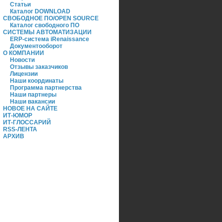
Статьи
Каталог DOWNLOAD
СВОБОДНОЕ ПО/OPEN SOURCE
Каталог свободного ПО
СИСТЕМЫ АВТОМАТИЗАЦИИ
ERP-система iRenaissance
Документооборот
О КОМПАНИИ
Новости
Отзывы заказчиков
Лицензии
Наши координаты
Программа партнерства
Наши партнеры
Наши вакансии
НОВОЕ НА САЙТЕ
ИТ-ЮМОР
ИТ-ГЛОССАРИЙ
RSS-ЛЕНТА
АРХИВ