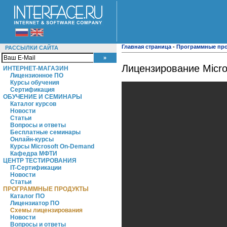
Главная страница
-
Программные пр
РАССЫЛКИ САЙТА
Лицензирование Micro
ИНТЕРНЕТ-МАГАЗИН
Лицензионное ПО
Курсы обучения
Сертификация
ОБУЧЕНИЕ И СЕМИНАРЫ
Каталог курсов
Новости
Статьи
Вопросы и ответы
Бесплатные семинары
Онлайн-курсы
Курсы Microsoft On-Demand
Кафедра МФТИ
ЦЕНТР ТЕСТИРОВАНИЯ
IT-Сертификации
Новости
Статьи
ПРОГРАММНЫЕ ПРОДУКТЫ
Каталог ПО
Лицензиатор ПО
Схемы лицензирования
Новости
Вопросы и ответы