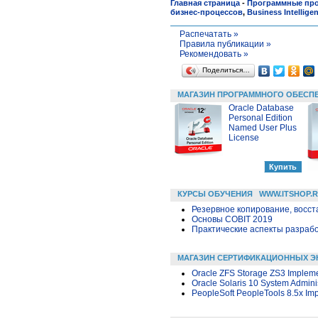
Главная страница
-
Программные пр
бизнес-процессов
,
Business Intellige
Распечатать »
Правила публикации »
Рекомендовать »
Поделиться…
МАГАЗИН ПРОГРАММНОГО ОБЕСП
Oracle Database
Personal Edition
Named User Plus
License
КУРСЫ ОБУЧЕНИЯ
WWW.ITSHOP.
Резервное копирование, восс
Основы COBIT 2019
Практические аспекты разраб
МАГАЗИН СЕРТИФИКАЦИОННЫХ Э
Oracle ZFS Storage ZS3 Impleme
Oracle Solaris 10 System Administ
PeopleSoft PeopleTools 8.5x Imp