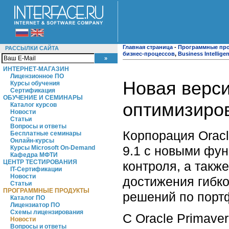
Главная страница
-
Программные пр
РАССЫЛКИ САЙТА
бизнес-процессов
,
Business Intellige
ИНТЕРНЕТ-МАГАЗИН
Лицензионное ПО
Новая верси
Курсы обучения
Сертификация
ОБУЧЕНИЕ И СЕМИНАРЫ
оптимизиров
Каталог курсов
Новости
Статьи
Вопросы и ответы
Корпорация Oracl
Бесплатные семинары
Онлайн-курсы
9.1 с новыми фун
Курсы Microsoft On-Demand
Кафедра МФТИ
ЦЕНТР ТЕСТИРОВАНИЯ
контроля, а такж
IT-Сертификации
Новости
достижения гибк
Статьи
ПРОГРАММНЫЕ ПРОДУКТЫ
решений по порт
Каталог ПО
Лицензиатор ПО
Схемы лицензирования
С Oracle Primaver
Новости
Вопросы и ответы