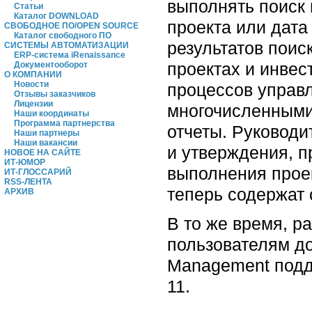
выполнять поиск 
Статьи
Каталог DOWNLOAD
проекта или дата
СВОБОДНОЕ ПО/OPEN SOURCE
Каталог свободного ПО
результатов поис
СИСТЕМЫ АВТОМАТИЗАЦИИ
ERP-система iRenaissance
проектах и инвес
Документооборот
О КОМПАНИИ
Новости
процессов управл
Отзывы заказчиков
Лицензии
многочисленными
Наши координаты
Программа партнерства
отчеты. Руководи
Наши партнеры
Наши вакансии
и утверждения, 
НОВОЕ НА САЙТЕ
ИТ-ЮМОР
выполнения проек
ИТ-ГЛОССАРИЙ
RSS-ЛЕНТА
теперь содержат 
АРХИВ
В то же время, р
пользователям до
Management поддер
11.