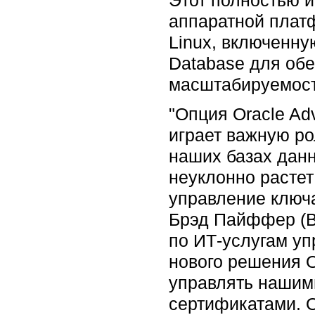
аппаратной платф
Linux, включенну
Database для обе
масштабируемост
"Опция Oracle Adv
играет важную р
наших базах дан
неуклонно растет 
управление ключ
Брэд Пайффер (Bra
по ИТ-услугам у
нового решения O
управлять нашим
сертификатами. O