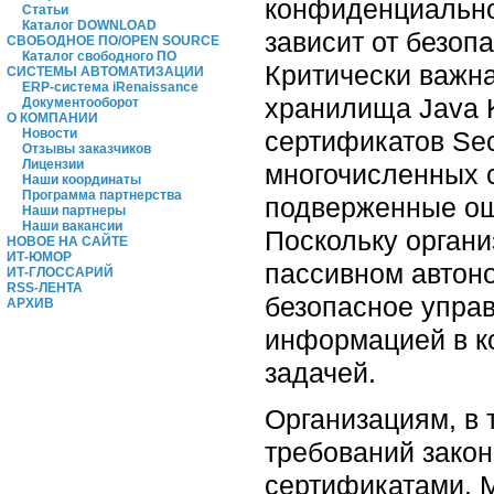
конфиденциально
Статьи
Каталог DOWNLOAD
зависит от безоп
СВОБОДНОЕ ПО/OPEN SOURCE
Каталог свободного ПО
Критически важна
СИСТЕМЫ АВТОМАТИЗАЦИИ
ERP-система iRenaissance
хранилища Java K
Документооборот
О КОМПАНИИ
сертификатов Sec
Новости
Отзывы заказчиков
Лицензии
многочисленных с
Наши координаты
Программа партнерства
подверженные ош
Наши партнеры
Наши вакансии
Поскольку орган
НОВОЕ НА САЙТЕ
ИТ-ЮМОР
пассивном автоно
ИТ-ГЛОССАРИЙ
RSS-ЛЕНТА
безопасное упра
АРХИВ
информацией в к
задачей.
Организациям, в 
требований зако
сертификатами. 