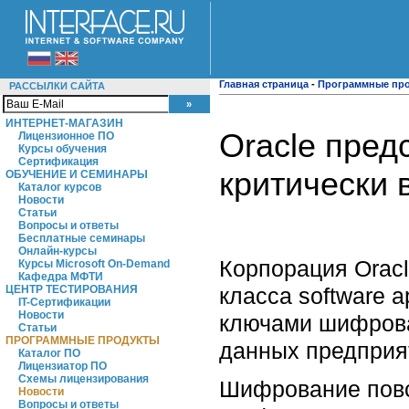
Главная страница
-
Программные пр
РАССЫЛКИ САЙТА
ИНТЕРНЕТ-МАГАЗИН
Oracle пред
Лицензионное ПО
Курсы обучения
Сертификация
критически
ОБУЧЕНИЕ И СЕМИНАРЫ
Каталог курсов
Новости
Статьи
Вопросы и ответы
Бесплатные семинары
Онлайн-курсы
Корпорация Oracl
Курсы Microsoft On-Demand
Кафедра МФТИ
класса software 
ЦЕНТР ТЕСТИРОВАНИЯ
IT-Сертификации
Новости
ключами шифрова
Статьи
ПРОГРАММНЫЕ ПРОДУКТЫ
данных предприя
Каталог ПО
Лицензиатор ПО
Схемы лицензирования
Шифрование повс
Новости
Вопросы и ответы