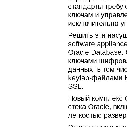
стандарты требую
ключам и управл
исключительно у
Решить эти насущ
software applian
Oracle Database.
ключами шифрова
данных, в том чи
keytab-файлами 
SSL.
Новый комплекс O
стека Oracle, вкл
легкостью развер
Этот полностью 