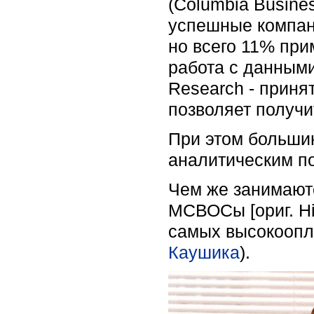
(Columbia Busine
успешные компан
но всего 11% при
работа с данными
Research - приня
позволяет получ
При этом больши
аналитическим по
Чем же занимают
МСВОСы [ориг. HiP
самых высокоопл
Каушика
).