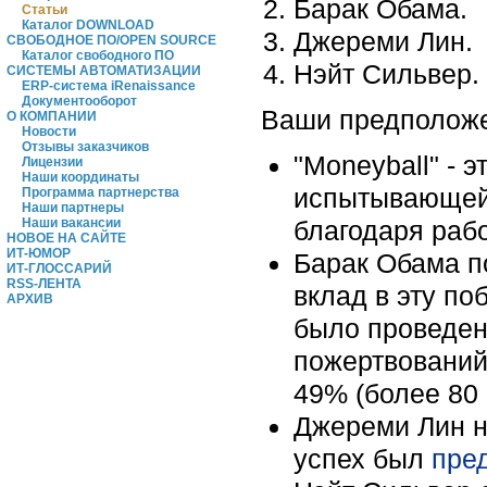
Барак Обама.
Статьи
Каталог DOWNLOAD
Джереми Лин.
СВОБОДНОЕ ПО/OPEN SOURCE
Каталог свободного ПО
Нэйт Сильвер.
СИСТЕМЫ АВТОМАТИЗАЦИИ
ERP-система iRenaissance
Документооборот
Ваши предполож
О КОМПАНИИ
Новости
Отзывы заказчиков
"Moneyball" - 
Лицензии
Наши координаты
испытывающей 
Программа партнерства
Наши партнеры
благодаря раб
Наши вакансии
НОВОЕ НА САЙТЕ
ИТ-ЮМОР
Барак Обама п
ИТ-ГЛОССАРИЙ
RSS-ЛЕНТА
вклад в эту по
АРХИВ
было проведено
пожертвований 
49% (более 80
Джереми Лин не
успех был
пре