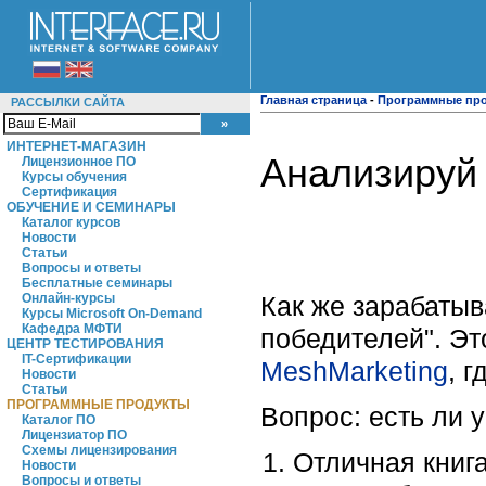
Главная страница
-
Программные пр
РАССЫЛКИ САЙТА
ИНТЕРНЕТ-МАГАЗИН
Анализируй 
Лицензионное ПО
Курсы обучения
Сертификация
ОБУЧЕНИЕ И СЕМИНАРЫ
Каталог курсов
Новости
Статьи
Вопросы и ответы
Бесплатные семинары
Как же зарабатыв
Онлайн-курсы
Курсы Microsoft On-Demand
Кафедра МФТИ
победителей". Эт
ЦЕНТР ТЕСТИРОВАНИЯ
IT-Сертификации
MeshMarketing
, 
Новости
Статьи
ПРОГРАММНЫЕ ПРОДУКТЫ
Вопрос: есть ли 
Каталог ПО
Лицензиатор ПО
Схемы лицензирования
Отличная книг
Новости
Вопросы и ответы