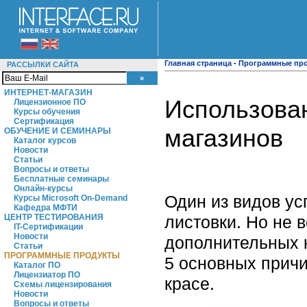
Главная страница
-
Программные пр
РАССЫЛКИ САЙТА
ИНТЕРНЕТ-МАГАЗИН
Использован
Лицензионное ПО
Курсы обучения
Сертификация
магазинов
ОБУЧЕНИЕ И СЕМИНАРЫ
Каталог курсов
Новости
Статьи
Вопросы и ответы
Бесплатные семинары
Онлайн-курсы
Один из видов ус
Курсы Microsoft On-Demand
Кафедра МФТИ
листовки. Но не 
ЦЕНТР ТЕСТИРОВАНИЯ
IT-Сертификации
Новости
дополнительных к
Статьи
ПРОГРАММНЫЕ ПРОДУКТЫ
5 основных причи
Каталог ПО
Лицензиатор ПО
красе.
Схемы лицензирования
Новости
Вопросы и ответы