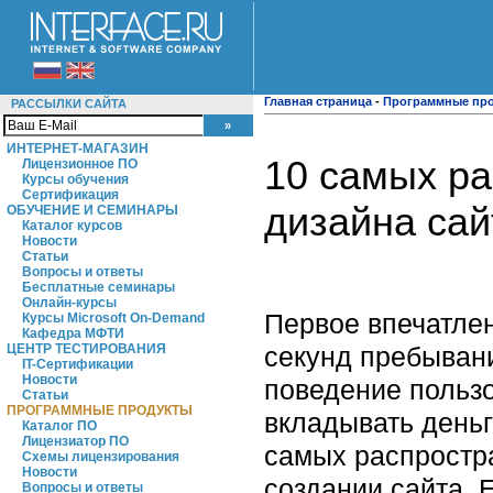
Главная страница
-
Программные пр
РАССЫЛКИ САЙТА
ИНТЕРНЕТ-МАГАЗИН
10 самых р
Лицензионное ПО
Курсы обучения
Сертификация
дизайна сай
ОБУЧЕНИЕ И СЕМИНАРЫ
Каталог курсов
Новости
Статьи
Вопросы и ответы
Бесплатные семинары
Онлайн-курсы
Первое впечатлен
Курсы Microsoft On-Demand
Кафедра МФТИ
секунд пребывани
ЦЕНТР ТЕСТИРОВАНИЯ
IT-Сертификации
Новости
поведение пользо
Статьи
ПРОГРАММНЫЕ ПРОДУКТЫ
вкладывать деньг
Каталог ПО
Лицензиатор ПО
самых распростр
Схемы лицензирования
Новости
создании сайта. 
Вопросы и ответы