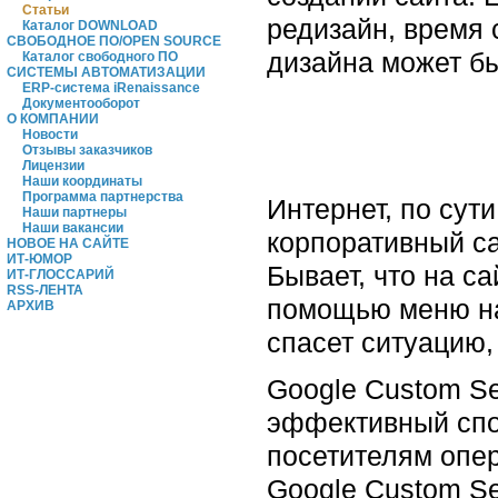
Статьи
редизайн, время 
Каталог DOWNLOAD
СВОБОДНОЕ ПО/OPEN SOURCE
дизайна может бы
Каталог свободного ПО
СИСТЕМЫ АВТОМАТИЗАЦИИ
ERP-система iRenaissance
Документооборот
О КОМПАНИИ
Новости
Отзывы заказчиков
Лицензии
Наши координаты
Программа партнерства
Интернет, по сут
Наши партнеры
Наши вакансии
корпоративный са
НОВОЕ НА САЙТЕ
ИТ-ЮМОР
Бывает, что на с
ИТ-ГЛОССАРИЙ
RSS-ЛЕНТА
помощью меню нав
АРХИВ
спасет ситуацию,
Google Custom Se
эффективный спос
посетителям опер
Google Custom Se