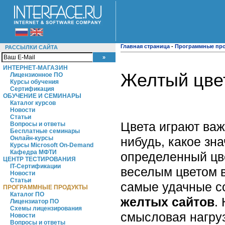
Главная страница
-
Программные пр
РАССЫЛКИ САЙТА
ИНТЕРНЕТ-МАГАЗИН
Желтый цвет
Лицензионное ПО
Курсы обучения
Сертификация
ОБУЧЕНИЕ И СЕМИНАРЫ
Каталог курсов
Новости
Статьи
Цвета играют важ
Вопросы и ответы
Бесплатные семинары
нибудь, какое зн
Онлайн-курсы
Курсы Microsoft On-Demand
Кафедра МФТИ
определенный цв
ЦЕНТР ТЕСТИРОВАНИЯ
IT-Сертификации
веселым цветом в
Новости
Статьи
самые удачные с
ПРОГРАММНЫЕ ПРОДУКТЫ
Каталог ПО
желтых сайтов
.
Лицензиатор ПО
Схемы лицензирования
смысловая нагруз
Новости
Вопросы и ответы