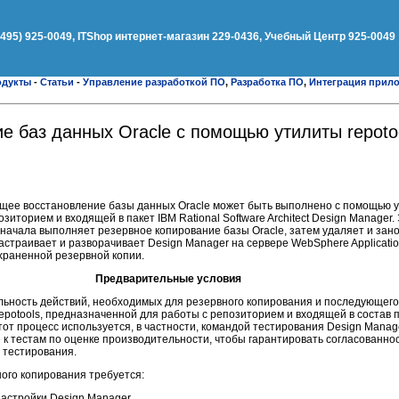
(495) 925-0049, ITShop интернет-магазин 229-0436, Учебный Центр 925-0049
одукты
-
Статьи
-
Управление разработкой ПО
,
Разработка ПО
,
Интеграция прил
е баз данных Oracle с помощью утилиты repoto
щее восстановление базы данных Oracle может быть выполнено с помощью ут
иторием и входящей в пакет IBM Rational Software Architect Design Manager.
сначала выполняет резервное копирование базы Oracle, затем удаляет и зан
астраивает и разворачивает Design Manager на сервере WebSphere Application
храненной резервной копии.
Предварительные условия
льность действий, необходимых для резервного копирования и последующег
epotools, предназначенной для работы с репозиторием и входящей в состав 
тот процесс используется, в частности, командой тестирования Design Manag
вке к тестам по оценке производительности, чтобы гарантировать согласованно
 тестирования.
ого копирования требуется:
настройки Design Manager