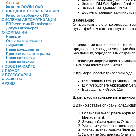
Статьи
Знание IBM WebSphere Applicat
Каталог DOWNLOAD
Знание баз данных Oracle
СВОБОДНОЕ ПО/OPEN SOURCE
Доступ с правами администра
Каталог свободного ПО
СИСТЕМЫ АВТОМАТИЗАЦИИ
Замечание:
ERP-система iRenaissance
Описываемые в статье операции вып
Документооборот
пути к файлам соответствуют опер
О КОМПАНИИ
Новости
Отзывы заказчиков
Приложение repotools является инс
Лицензии
предназначалась для миграции баз 
Наши координаты
баз данных, определенных в файле t
Программа партнерства
Наши партнеры
Подробную информацию о командном
Наши вакансии
Developer Information Center.
НОВОЕ НА САЙТЕ
ИТ-ЮМОР
В примере, рассматриваемом в дан
ИТ-ГЛОССАРИЙ
RSS-ЛЕНТА
IBM Rational Design Manager, в
АРХИВ
IBM WebSphere Application Serv
База данных Oracle 11g
Шаги, рассматриваемые в данной 
В данной статье описаны следующи
Остановка WebSphere Applicati
Management.
Экспорт базы данных Oracle с
Удаление установленного серв
Удаление всех .war-файлов на 
Удаление баз данных Oracle и