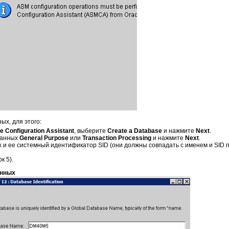
ых, для этого:
e Configuration Assistant
, выберите
Create a Database
и нажмите
Next
.
данных
General Purpose
или
Transaction Processing
и нажмите
Next
.
 и ее системный идентификатор SID (они должны совпадать с именем и SID 
к 5).
анных