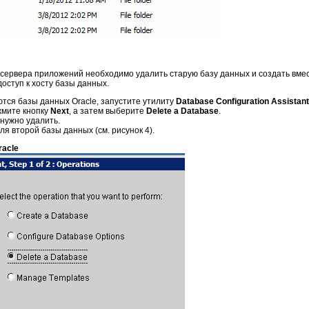
 сервера приложений необходимо удалить старую базу данных и создать вмес
оступ к хосту базы данных.
ются базы данных Oracle, запустите утилиту
Database Configuration Assistant
жмите кнопку
Next
, а затем выберите
Delete a Database
.
 нужно удалить.
я второй базы данных (см. рисунок 4).
racle