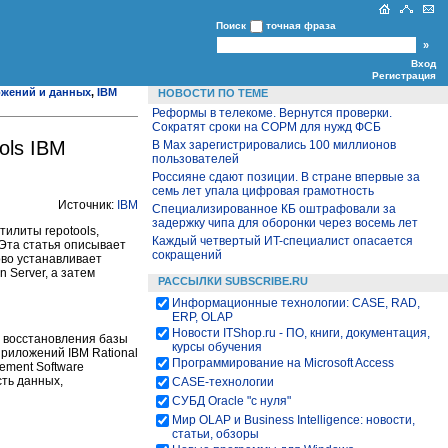
Поиск
точная фраза
Вход
Регистрация
ожений и данных
,
IBM
НОВОСТИ ПО ТЕМЕ
Реформы в телекоме. Вернутся проверки.
Сократят сроки на СОРМ для нужд ФСБ
ols IBM
В Max зарегистрировались 100 миллионов
пользователей
Россияне сдают позиции. В стране впервые за
семь лет упала цифровая грамотность
Источник:
IBM
Специализированное КБ оштрафовали за
задержку чипа для оборонки через восемь лет
илиты repotools,
Каждый четвертый ИT-специалист опасается
 Эта статья описывает
сокращений
ово устанавливает
 Server, а затем
РАССЫЛКИ SUBSCRIBE.RU
Информационные технологии: CASE, RAD,
ERP, OLAP
Новости ITShop.ru - ПО, книги, документация,
о восстановления базы
курсы обучения
приложений IBM Rational
Программирование на Microsoft Access
ement Software
сть данных,
CASE-технологии
СУБД Oracle "с нуля"
Мир OLAP и Business Intelligence: новости,
статьи, обзоры