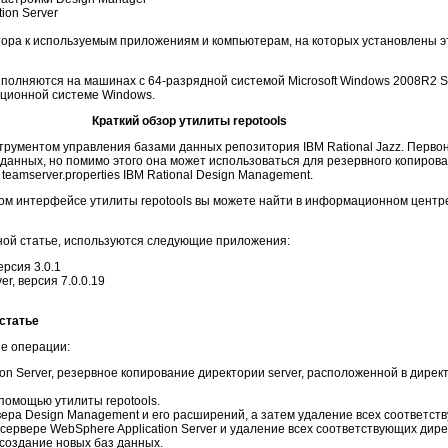
ion Server
тора к используемым приложениям и компьютерам, на которых установлены 
олняются на машинах с 64-разрядной системой Microsoft Windows 2008R2 Se
ационной системе Windows.
Краткий обзор утилиты repotools
трументом управления базами данных репозитория IBM Rational Jazz. Перво
данных, но помимо этого она может использоваться для резервного копиров
eamserver.properties IBM Rational Design Management.
 интерфейсе утилиты repotools вы можете найти в информационном центре R
ной статье, используются следующие приложения:
ерсия 3.0.1
er, версия 7.0.0.19
статье
е операции:
on Server, резервное копирование директории server, расположенной в дирек
 помощью утилиты repotools.
ера Design Management и его расширений, а затем удаление всех соответст
сервере WebSphere Application Server и удаление всех соответствующих дире
 создание новых баз данных.