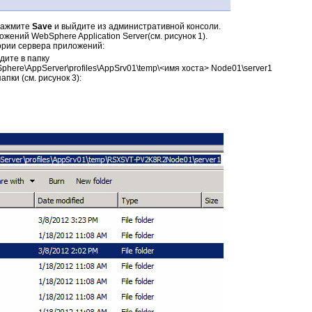
нажмите
Save
и выйдите из административной консоли.
жений WebSphere Application Server(cм. рисунок 1).
ории сервера приложений:
дите в папку
Sphere\AppServer\profiles\AppSrv01\temp\<имя хоста> Node01\server1
пки (см. рисунок 3):