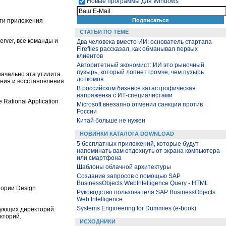
Новые программы для Windows
эти приложения
СТАТЬИ ПО ТЕМЕ
rver, все команды и
Два человека вместо ИИ: основатель стартапа
Fireflies рассказал, как обманывал первых
клиентов
Авторитетный экономист: ИИ это рыночный
пузырь, который лопнет громче, чем пузырь
начально эта утилита
доткомов
ания и восстановления
В российском бизнесе катастрофическая
напряженка с ИТ-специалистами
ational Application
Microsoft внезапно отменил санкции против
России
Китай больше не нужен
НОВИНКИ КАТАЛОГА DOWNLOAD
5 бесплатных приложений, которые будут
напоминать вам отдохнуть от экрана компьютера
или смартфона
Шаблоны облачной архитектуры
Создание запросов с помощью SAP
BusinessObjects WebIntelligence Query - HTML
тории Design
Руководство пользователя SAP BusinessObjects
Web Intelligence
Systems Engineering for Dummies (e-book)
вующих директорий.
кторий.
ИСХОДНИКИ