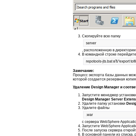
Скопируйте всю папку
server
, расположенную в директории
В командной строке перейдите
repotools-jts.bat вЂ"export tof
Замечание:
Процесс экспорта базы данных может
которой создается резервная копия
Удаление Design Manager и соотве
Запустите менеджер установки 
Design Manager Server Extens
Удалите папку установки
Desi
Удалите файлы
.war
с сервера WebSphere Applicatio
Запустите WebSphere Applicatio
После запуска сервера открой
В основной панели из списка,