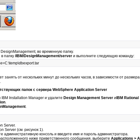
 DesignManagement, во временную папку.
 в папку
/IBM/DesignManagement/server
и выполните следующую команду:
ile=C:\temp\dbexport.tar
 занять от нескольких минут до нескольких часов, в зависимости от размера 
.
тствующих папок с сервера WebSphere Application Server
IBM Installation Manager и удалите
Design Management Server
и
IBM Rational
ion
.
gnManagement
.
n Server.
n Server (см. рисунок 1).
те административную консоль и введите имя и пароль администратора.
 расположенного ниже приветственного сообщения, выберите
Applications > A