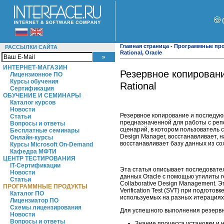
Главная страница
-
Программные пр
РАССЫЛКИ САЙТА
Rational
,
Oracle
ИНТЕРНЕТ-МАГАЗИН
Резервное копировани
Лицензионное ПО
Курсы обучения
Rational
Сертификация
ОБУЧЕНИЕ И СЕМИНАРЫ
Каталог курсов
Новости
Резервное копирование и последую
Статьи
предназначенной для работы с репоз
Вопросы и ответы
сценарий, в котором пользователь 
Бесплатные семинары
Design Manager, восстанавливает, н
Онлайн-курсы
восстанавливает базу данных из со
Курсы Microsoft On-Demand
Кафедра МФТИ
ЦЕНТР ТЕСТИРОВАНИЯ
IT-Сертификации
Эта статья описывает последовате
Новости
данных Oracle с помощью утилиты r
Статьи
Collaborative Design Management. Э
ПРОГРАММНЫЕ ПРОДУКТЫ
Verification Test (SVT) при подгото
Каталог ПО
используемых на разных итерациях
Лицензиатор ПО
Схемы лицензирования
Для успешного выполнения резервн
Новости
Вопросы и ответы
Знание процесса установки и 