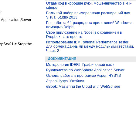
Отдам код в хорошие руки. Мошенничество в ИТ-
сфере
)
Большой набор примеров кода расширений для
Visual Studio 2013
pplication Server
Разработка 64-разрядных приложений Windows с
помощью Delphi
Своё приложение на Node.js с хранением в
Dropbox - это просто
Использование IBM Rational Performance Tester
ppSrv01 > Stop the
для обмена данными между модульными тестами.
Часть 2
ДОКУМЕНТАЦИЯ
Методология IDEF5. Графический язык
Руководство по WebSphere Application Server
Основы работы в программе Aspen HYSYS
Aspen Hysys. Учебник
eBook: Mastering the Cloud with WebSphere