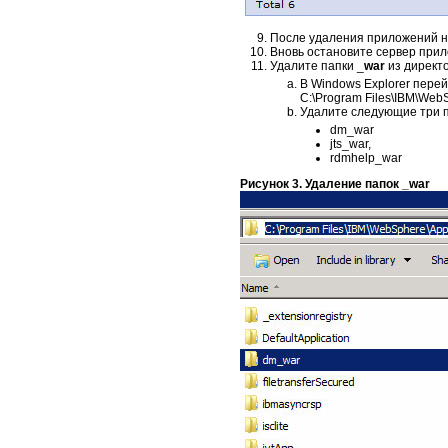
После удаления приложений 
Вновь остановите сервер прило
Удалите папки _
war
из директ
В Windows Explorer перей
C:\Program Files\IBM\Web
Удалите следующие три па
dm_war
jts_war,
rdmhelp_war
Рисунок 3. Удаление папок _war