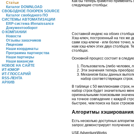
Как бы теперь грамотно применить
Статьи
следующие столбцы:
Каталог DOWNLOAD
СВОБОДНОЕ ПО/OPEN SOURCE
Каталог свободного ПО
СИСТЕМЫ АВТОМАТИЗАЦИИ
ERP-система iRenaissance
Документооборот
О КОМПАНИИ
Составной индекс на обоих столбцах
Новости
Хэш-ключ, построенный на тех же д
Отзывы заказчиков
сами хэш-ключи - или более точно,
Лицензии
нам хэш-ключ этих двух столбцов. 
Наши координаты
столбцах.
Программа партнерства
Наши партнеры
Основной процесс состоит в следу
Наши вакансии
НОВОЕ НА САЙТЕ
Пользователь (либо человек, 
ИТ-ЮМОР
Эти значения теперь преобраз
ИТ-ГЛОССАРИЙ
Механизм базы данных выполня
RSS-ЛЕНТА
набор соответствующих строк.
АРХИВ
В таблице с 50 миллионами строк, 
набор строк будет значительно мен
оригинальными поисковыми значени
на точное совпадение с каждой стр
быстрее, чем поиск на базе строков
Алгоритмы хэширования
Есть несколько доступных алгоритм
запрос демонстрирует получение х
USE AdventureWorks 