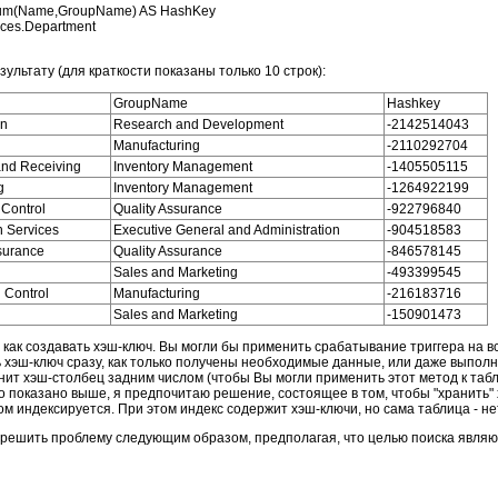
um(Name,GroupName) AS HashKey 
es.Department 
ультату (для краткости показаны только 10 строк):
GroupName
Hashkey
gn
Research and Development
-2142514043
n
Manufacturing
-2110292704
and Receiving
Inventory Management
-1405505115
g
Inventory Management
-1264922199
Control
Quality Assurance
-922796840
n Services
Executive General and Administration
-904518583
surance
Quality Assurance
-846578145
Sales and Marketing
-493399545
 Control
Manufacturing
-216183716
Sales and Marketing
-150901473
 как создавать хэш-ключ. Вы могли бы применить срабатывание триггера на в
 хэш-ключ сразу, как только получены необходимые данные, или даже выпол
нит хэш-столбец задним числом (чтобы Вы могли применить этот метод к таб
о показано выше, я предпочитаю решение, состоящее в том, чтобы "хранить" 
м индексируется. При этом индекс содержит хэш-ключи, но сама таблица - не
 решить проблему следующим образом, предполагая, что целью поиска являю