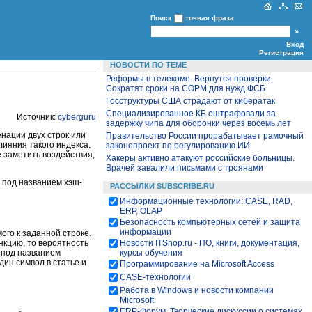
Поиск
точная фраза
Вход
Регистрация
НОВОСТИ ПО ТЕМЕ
Реформы в телекоме. Вернутся проверки.
Сократят сроки на СОРМ для нужд ФСБ
Госструктуры США страдают от кибератак
Специализированное КБ оштрафовали за
Источник:
cyberguru
задержку чипа для оборонки через восемь лет
нации двух строк или
Правительство России прорабатывает рамочный
лияния такого индекса.
законопроект по регулированию ИИ
 заметить воздействия,
Хакеры активно атакуют российские больницы.
Врачей завалили письмами с троянами
о под названием хэш-
РАССЫЛКИ SUBSCRIBE.RU
Информационные технологии: CASE, RAD,
ERP, OLAP
Безопасность компьютерных сетей и защита
информации
ого к заданной строке.
Новости ITShop.ru - ПО, книги, документация,
нкцию, то вероятность
курсы обучения
н под названием
ин символ в статье и
Программирование на Microsoft Access
CASE-технологии
Работа в Windows и новости компании
Microsoft
ЕRP-Форум. Творческие дискуссии о системах