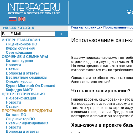
Главная страница
-
Программные пр
РАССЫЛКИ САЙТА
Использование хэш-кл
ИНТЕРНЕТ-МАГАЗИН
Лицензионное ПО
Курсы обучения
Сертификация
ОБУЧЕНИЕ И СЕМИНАРЫ
Вашему приложению может потребова
Каталог курсов
строки и одного-двух целых чисел.
Новости
Но если предположить, что рассмат
Статьи
которое скажется как на требования
Вопросы и ответы
Бесплатные семинары
Однако вам не обязательно так пос
Онлайн-курсы
блоков или хэш-ключей.
Курсы Microsoft On-Demand
Кафедра МФТИ
Что такое хэширование?
ЦЕНТР ТЕСТИРОВАНИЯ
IT-Сертификации
Говоря коротко, хэширование - это 
Новости
Вы передаете в алгоритм строку, а
Статьи
того, что две различных строки дад
ПРОГРАММНЫЕ ПРОДУКТЫ
коллизии хэширования. Предположим
Каталог ПО
повторили алгоритм: он возвратил б
Лицензиатор ПО
Схемы лицензирования
Хэш-ключи в проекте ба
Новости
Вопросы и ответы