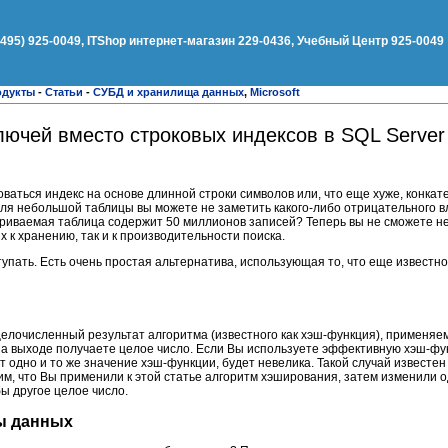
(495) 925-0049, ITShop интернет-магазин 229-0436, Учебный Центр 925-0049
одукты
-
Статьи
-
СУБД и хранилища данных
,
Microsoft
ючей вместо строковых индексов в SQL Server
ться индекс на основе длинной строки символов или, что еще хуже, конкате
 Для небольшой таблицы вы можете не заметить какого-либо отрицательного в
риваемая таблица содержит 50 миллионов записей? Теперь вы не сможете не
х к хранению, так и к производительности поиска.
тупать. Есть очень простая альтернатива, использующая то, что еще известн
целочисленный результат алгоритма (известного как хэш-функция), применяем
 на выходе получаете целое число. Если Вы используете эффективную хэш-фу
ут одно и то же значение хэш-функции, будет невелика. Такой случай известе
, что Вы применили к этой статье алгоритм хэширования, затем изменили од
ы другое целое число.
зы данных