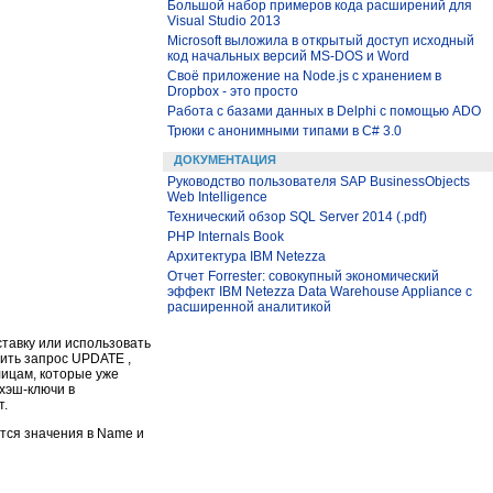
Большой набор примеров кода расширений для
Visual Studio 2013
Microsoft выложила в открытый доступ исходный
код начальных версий MS-DOS и Word
Своё приложение на Node.js с хранением в
Dropbox - это просто
Работа с базами данных в Delphi с помощью ADO
Трюки с анонимными типами в C# 3.0
ДОКУМЕНТАЦИЯ
Руководство пользователя SAP BusinessObjects
Web Intelligence
Технический обзор SQL Server 2014 (.pdf)
PHP Internals Book
Архитектура IBM Netezza
Отчет Forrester: совокупный экономический
эффект IBM Netezza Data Warehouse Appliance с
расширенной аналитикой
ставку или использовать
нить запрос UPDATE ,
лицам, которые уже
хэш-ключи в
т.
тся значения в Name и