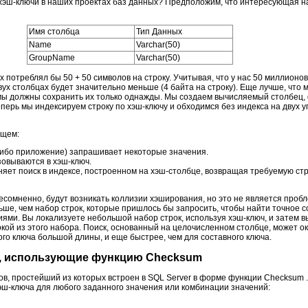
 хэш-ключи в наших проектах баз данных? Предположим, что интересующая н
Имя столбца
Тип Данных
Name
Varchar(50)
GroupName
Varchar(50)
 потреблял бы 50 + 50 символов на строку. Учитывая, что у нас 50 миллионов 
вух столбцах будет значительно меньше (4 байта на строку). Еще лучше, что
 мы должны сохранить их только однажды. Мы создаем вычисляемый столбец,
Теперь мы индексируем строку по хэш-ключу и обходимся без индекса на двух
ющем:
либо приложение) запрашивает некоторые значения.
овываются в хэш-ключ.
ет поиск в индексе, построенном на хэш-столбце, возвращая требуемую стр
несомненно, будут возникать коллизии хэширования, но это не является про
ьше, чем набор строк, которые пришлось бы запросить, чтобы найти точное с
ями. Вы локализуете небольшой набор строк, используя хэш-ключ, и затем 
окой из этого набора. Поиск, основанный на целочисленном столбце, может о
ого ключа большой длины, и еще быстрее, чем для составного ключа.
, использующие функцию Checksum
ов, простейший из которых встроен в SQL Server в форме функции Checksum
эш-ключа для любого заданного значения или комбинации значений: