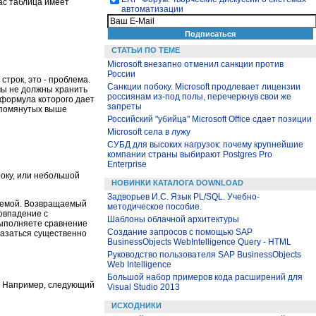
ас таблица имеет
автоматизации
СТАТЬИ ПО ТЕМЕ
Microsoft внезапно отменил санкции против
России
строк, это - проблема.
Санкции побоку. Microsoft продлевает лицензии
 мы не должны хранить
россиянам из-под полы, перечеркнув свои же
 формула которого дает
запреты
 упомянутых выше
Российский "убийца" Microsoft Office сдает позиции
Microsoft села в лужу
СУБД для высоких нагрузок: почему крупнейшие
компании страны выбирают Postgres Pro
Enterprise
оку, или небольшой
НОВИНКИ КАТАЛОГА DOWNLOAD
Задворьев И.С. Язык PL/SQL. Учебно-
блемой. Возвращаемый
методическое пособие.
овпадение с
Шаблоны облачной архитектуры
выполняете сравнение
Создание запросов с помощью SAP
казаться существенно
BusinessObjects WebIntelligence Query - HTML
Руководство пользователя SAP BusinessObjects
Web Intelligence
Большой набор примеров кода расширений для
 . Например, следующий
Visual Studio 2013
ИСХОДНИКИ