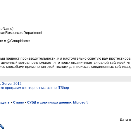
upName) 
anResources.Department 
me = @GroupName
ый прирост производительности, и я настоятельно советую вам протестиров
авленный метод предполагает, что поиск ограничивается одной таблицей, чт
 со способами применения этой техники для поиска в соединенных таблицах, 
L Server 2012
пке программ в интернет магазине ITShop
одукты
-
Статьи
-
СУБД и хранилища данных
,
Microsoft
Дата п