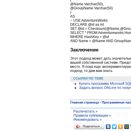
( 
@Name Varchar(50), 
@GroupName Varchar(50) 
) 
AS 
-- USE AdventureWorks 
DECLARE @id as int 
SET @id = Checksum(@Name,@Gro
SELECT * FROM Adventureworks.Hum
WHERE HashKey = @id 
AND Name = @Name AND GroupNa
Заключение
Этот подход может дать значительн
вашей собственной системе. Предст
место. Я пока еще экспериментирую
подход, то дам вам знать.
ССЫЛКИ ПО ТЕМЕ
Купить программу Microsoft SQ
Задать вопрос ONLine по поку
Главная страница
-
Программные пр
Распечатать »
Правила публикации »
Рекомендовать »
Поделиться…