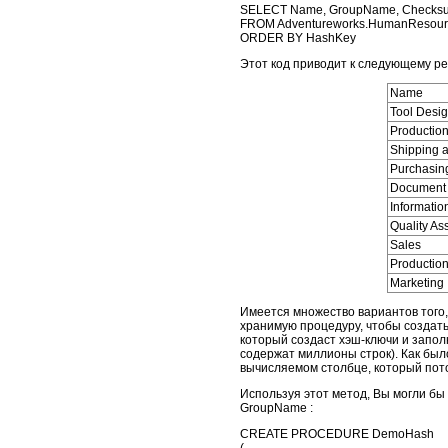
SELECT Name, GroupName, Checks
FROM Adventureworks.HumanResourc
ORDER BY HashKey
Этот код приводит к следующему рез
Name
Tool Desi
Productio
Shipping 
Purchasin
Document 
Informatio
Quality As
Sales
Production
Marketing
Имеется множество вариантов того,
хранимую процедуру, чтобы создать
который создаст хэш-ключи и запол
содержат миллионы строк). Как был
вычисляемом столбце, который пото
Используя этот метод, Вы могли бы
GroupName :
CREATE PROCEDURE DemoHash 