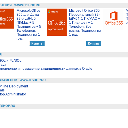
ЕЧЕНИЯ
WWW.ITSHOP.RU
Microsoft Office
Microsoft Office 365
M
365 для Дома
Персональный 32-
П
32-bit/x64. 5
bit/x64. 1 ПК/MAC +
П
ПК/Mac + 5
1 Планшет + 1
р
Планшетов + 5
Телефон. Все
Телефонов.
языки. Подписка на
Подписка на 1
1 год.
год.
RU
SQL и PL/SQL
Java
тановление и повышение защищенности данных в Oracle
КЗАМЕНОВ
WWW.ITSHOP.RU
nline Deployment
als
top Administrator
TSHOP.RU