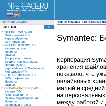
Главная страница
-
Программные пр
РАССЫЛКИ САЙТА
ИНТЕРНЕТ-МАГАЗИН
Symantec: Б
Лицензионное ПО
Курсы обучения
Сертификация
ОБУЧЕНИЕ И СЕМИНАРЫ
Каталог курсов
Новости
Статьи
Корпорация Syma
Вопросы и ответы
Бесплатные семинары
хранения файлов 
Онлайн-курсы
Курсы Microsoft On-Demand
Кафедра МФТИ
показало, что уж
ЦЕНТР ТЕСТИРОВАНИЯ
IT-Сертификации
онлайновых храни
Новости
Статьи
малый и средний 
ПРОГРАММНЫЕ ПРОДУКТЫ
Каталог ПО
на персональных
Лицензиатор ПО
Схемы лицензирования
между работой и 
Новости
Вопросы и ответы