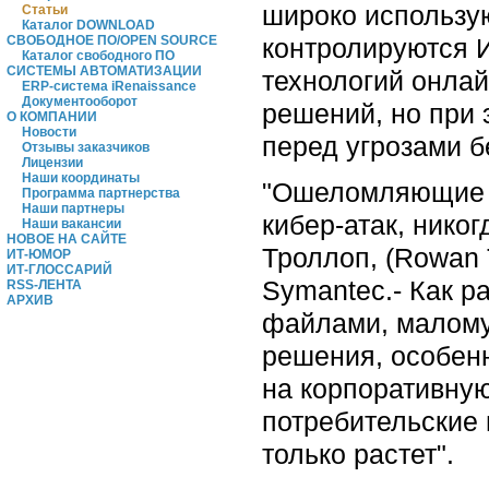
широко использу
Статьи
Каталог DOWNLOAD
контролируются 
СВОБОДНОЕ ПО/OPEN SOURCE
Каталог свободного ПО
СИСТЕМЫ АВТОМАТИЗАЦИИ
технологий онла
ERP-система iRenaissance
Документооборот
решений, но при 
О КОМПАНИИ
Новости
перед угрозами б
Отзывы заказчиков
Лицензии
Наши координаты
"Ошеломляющие д
Программа партнерства
Наши партнеры
кибер-атак, нико
Наши вакансии
НОВОЕ НА САЙТЕ
Троллоп, (Rowan 
ИТ-ЮМОР
ИТ-ГЛОССАРИЙ
Symantec.- Как р
RSS-ЛЕНТА
АРХИВ
файлами, малому
решения, особенн
на корпоративную
потребительские 
только растет".