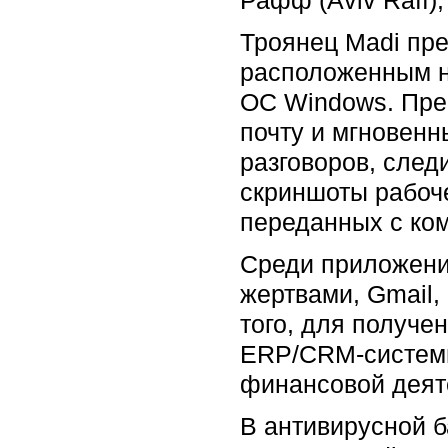
Троянец Madi пр
расположенным н
ОС Windows. Пре
почту и мгновенн
разговоров, след
скриншоты рабоче
переданных с ко
Среди приложений
жертвами, Gmail, 
того, для получ
ERP/CRM-системы
финансовой деят
В антивирусной 