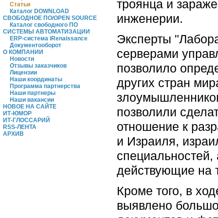
троянца и зараж
Статьи
Каталог DOWNLOAD
инженерии.
СВОБОДНОЕ ПО/OPEN SOURCE
Каталог свободного ПО
СИСТЕМЫ АВТОМАТИЗАЦИИ
Эксперты "Лабора
ERP-система iRenaissance
Документооборот
серверами управл
О КОМПАНИИ
Новости
позволило опреде
Отзывы заказчиков
Лицензии
других стран ми
Наши координаты
Программа партнерства
Наши партнеры
злоумышленников
Наши вакансии
НОВОЕ НА САЙТЕ
позволили сдела
ИТ-ЮМОР
ИТ-ГЛОССАРИЙ
отношение к раз
RSS-ЛЕНТА
АРХИВ
и Израиля, изра
специальностей, 
действующие на 
Кроме того, в хо
выявлено большо