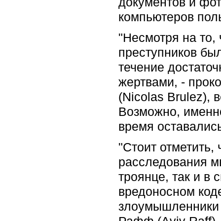
документов и фо
компьютеров пол
"Несмотря на то,
преступников бы
течение достаточ
жертвами, - прок
(Nicolas Brulez),
Возможно, именно
время оставалис
"Стоит отметить,
расследования мы
троянце, так и в
вредоносном коде
злоумышленники 
Рафф (Aviv Raff),