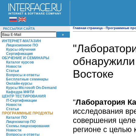
Главная страница
-
Программные пр
РАССЫЛКИ САЙТА
ИНТЕРНЕТ-МАГАЗИН
"Лаборатори
Лицензионное ПО
Курсы обучения
Сертификация
обнаружили
ОБУЧЕНИЕ И СЕМИНАРЫ
Каталог курсов
Новости
Востоке
Статьи
Вопросы и ответы
Бесплатные семинары
Онлайн-курсы
Курсы Microsoft On-Demand
Кафедра МФТИ
ЦЕНТР ТЕСТИРОВАНИЯ
"
Лаборатория Ка
IT-Сертификации
Новости
исследования вр
Статьи
ПРОГРАММНЫЕ ПРОДУКТЫ
Каталог ПО
совершения целе
Лицензиатор ПО
Схемы лицензирования
регионе с целью
Новости
Вопросы и ответы