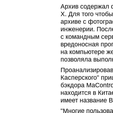
Архив содержал 
X. Для того чтоб
архиве с фотогр
инженерии. После
с командным сер
вредоносная про
на компьютере же
позволяла выпол
Проанализировав
Касперского" при
бэкдора MaContro
находится в Кита
имеет название B
"Многие пользова