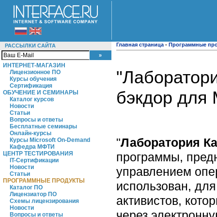
Главная страница
-
Программные пр
РАССЫЛКИ САЙТА
ИНТЕРНЕТ-МАГАЗИН
"Лаборатори
Лицензионное ПО
Курсы обучения
Сертификация
бэкдор для
ОБУЧЕНИЕ И СЕМИНАРЫ
Каталог курсов
Новости
Статьи
Вопросы и ответы
Бесплатные семинары
Онлайн-курсы
"
Лаборатория Ка
Курсы Microsoft On-Demand
Кафедра МФТИ
программы, пред
ЦЕНТР ТЕСТИРОВАНИЯ
IT-Сертификации
Новости
управлением опе
Статьи
ПРОГРАММНЫЕ ПРОДУКТЫ
использован, для
Каталог ПО
Лицензиатор ПО
активистов, кото
Схемы лицензирования
Новости
через электронну
Вопросы и ответы