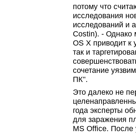
потому что счита
исследования нов
исследований и а
Costin). - Однак
OS X приводит к 
так и таргетиров
совершенствовать
сочетание уязвим
ПК".
Это далеко не пе
целенаправленных
года эксперты о
для заражения п
MS Office. Посл