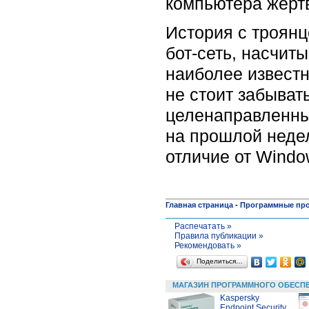
компьютера жерт
История с троянц
бот-сеть, насчит
наиболее извест
не стоит забыват
целенаправленных
на прошлой недел
отличие от Wind
Главная страница
-
Программные пр
Распечатать »
Правила публикации »
Рекомендовать »
Поделиться…
МАГАЗИН ПРОГРАММНОГО ОБЕСП
Kaspersky
Endpoint Security