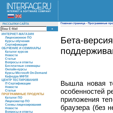
Главная страница
-
Программные пр
РАССЫЛКИ САЙТА
ИНТЕРНЕТ-МАГАЗИН
Бета-версия
Лицензионное ПО
Курсы обучения
Сертификация
поддержива
ОБУЧЕНИЕ И СЕМИНАРЫ
Каталог курсов
Новости
Статьи
Вопросы и ответы
Бесплатные семинары
Онлайн-курсы
Курсы Microsoft On-Demand
Кафедра МФТИ
ЦЕНТР ТЕСТИРОВАНИЯ
Вышла новая т
IT-Сертификации
Новости
особенностей ре
Статьи
ПРОГРАММНЫЕ ПРОДУКТЫ
приложения теп
Каталог ПО
Лицензиатор ПО
Схемы лицензирования
браузера (без 
Новости
Вопросы и ответы