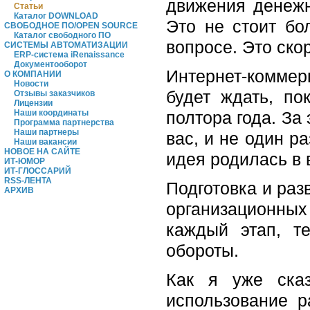
движения денежн
Статьи
Каталог DOWNLOAD
Это не стоит бо
СВОБОДНОЕ ПО/OPEN SOURCE
Каталог свободного ПО
вопросе. Это ско
СИСТЕМЫ АВТОМАТИЗАЦИИ
ERP-система iRenaissance
Документооборот
Интернет-коммер
О КОМПАНИИ
Новости
будет ждать, по
Отзывы заказчиков
Лицензии
полтора года. За
Наши координаты
Программа партнерства
Наши партнеры
вас, и не один р
Наши вакансии
НОВОЕ НА САЙТЕ
идея родилась в 
ИТ-ЮМОР
ИТ-ГЛОССАРИЙ
RSS-ЛЕНТА
Подготовка и раз
АРХИВ
организационных
каждый этап, т
обороты.
Как я уже сказ
использование р