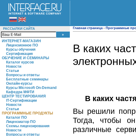
Главная страница
-
Программные пр
РАССЫЛКИ САЙТА
ИНТЕРНЕТ-МАГАЗИН
В каких час
Лицензионное ПО
Курсы обучения
Сертификация
электронных
ОБУЧЕНИЕ И СЕМИНАРЫ
Каталог курсов
Новости
Статьи
Вопросы и ответы
Бесплатные семинары
Онлайн-курсы
Курсы Microsoft On-Demand
Кафедра МФТИ
В каких част
ЦЕНТР ТЕСТИРОВАНИЯ
IT-Сертификации
Новости
Вы решили попро
Статьи
ПРОГРАММНЫЕ ПРОДУКТЫ
Каталог ПО
Тогда, чтобы о
Лицензиатор ПО
Схемы лицензирования
различные серви
Новости
Вопросы и ответы