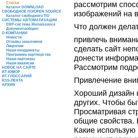
рассмотрим спос
Статьи
Каталог DOWNLOAD
изображений на в
СВОБОДНОЕ ПО/OPEN SOURCE
Каталог свободного ПО
СИСТЕМЫ АВТОМАТИЗАЦИИ
Что должен дела
ERP-система iRenaissance
Документооборот
О КОМПАНИИ
привлечь внима
Новости
Отзывы заказчиков
Лицензии
сделать сайт не
Наши координаты
Программа партнерства
донести информ
Наши партнеры
Наши вакансии
Рассмотрим подр
НОВОЕ НА САЙТЕ
ИТ-ЮМОР
ИТ-ГЛОССАРИЙ
Привлечение вни
RSS-ЛЕНТА
АРХИВ
Хороший дизайн 
других. Чтобы бы
Просматривая ст
общие свойства. 
Какие использую 