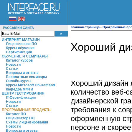
Главная страница
-
Программные пр
РАССЫЛКИ САЙТА
ИНТЕРНЕТ-МАГАЗИН
Хороший ди
Лицензионное ПО
Курсы обучения
Сертификация
ОБУЧЕНИЕ И СЕМИНАРЫ
Каталог курсов
Новости
Статьи
Вопросы и ответы
Бесплатные семинары
Хороший дизайн 
Онлайн-курсы
Курсы Microsoft On-Demand
Кафедра МФТИ
количество веб-с
ЦЕНТР ТЕСТИРОВАНИЯ
IT-Сертификации
дизайнерской гра
Новости
Статьи
требования к сов
ПРОГРАММНЫЕ ПРОДУКТЫ
Каталог ПО
оформленную стра
Лицензиатор ПО
Схемы лицензирования
персоне и скорее 
Новости
Вопросы и ответы