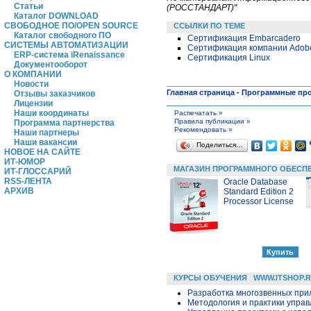
Статьи
(РОССТАНДАРТ)"
Каталог DOWNLOAD
СВОБОДНОЕ ПО/OPEN SOURCE
ССЫЛКИ ПО ТЕМЕ
Каталог свободного ПО
Сертификация Embarcadero
СИСТЕМЫ АВТОМАТИЗАЦИИ
Сертификация компании Adob
ERP-система iRenaissance
Сертификация Linux
Документооборот
О КОМПАНИИ
Новости
Главная страница
-
Программные пр
Отзывы заказчиков
Лицензии
Наши координаты
Распечатать »
Правила публикации »
Программа партнерства
Рекомендовать »
Наши партнеры
Наши вакансии
Поделиться…
НОВОЕ НА САЙТЕ
ИТ-ЮМОР
МАГАЗИН ПРОГРАММНОГО ОБЕСП
ИТ-ГЛОССАРИЙ
RSS-ЛЕНТА
Oracle Database
АРХИВ
Standard Edition 2
Processor License
КУРСЫ ОБУЧЕНИЯ
WWW.ITSHOP.
Разработка многозвенных прило
Методология и практики упра