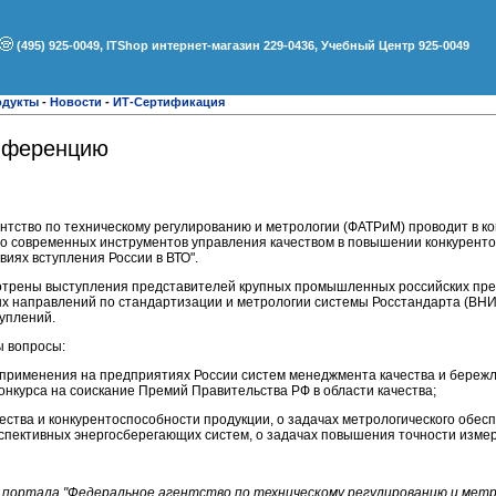
(495) 925-0049, ITShop интернет-магазин 229-0436, Учебный Центр 925-0049
одукты
-
Новости
-
ИТ-Сертификация
нференцию
ентство по техническому регулированию и метрологии (ФАТРиМ) проводит в 
то современных инструментов управления качеством в повышении конкурент
иях вступления России в ВТО".
трены выступления представителей крупных промышленных российских пре
ых направлений по стандартизации и метрологии системы Росстандарта (В
уплений.
ы вопросы:
 применения на предприятиях России систем менеджмента качества и бережл
онкурса на соискание Премий Правительства РФ в области качества;
ества и конкурентоспособности продукции, о задачах метрологического обес
спективных энергосберегающих систем, о задачах повышения точности изме
портала "Федеральное агентство по техническому регулированию и мет