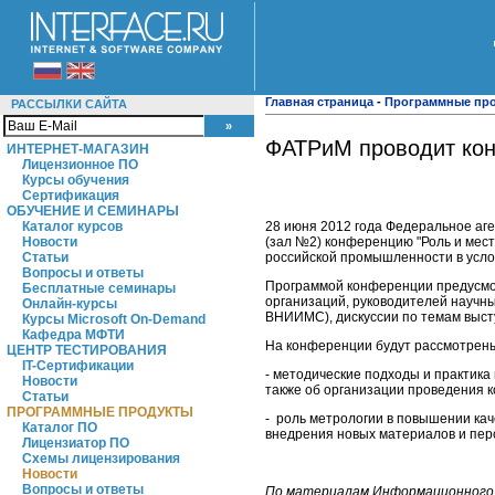
Главная страница
-
Программные пр
РАССЫЛКИ САЙТА
ФАТРиМ проводит ко
ИНТЕРНЕТ-МАГАЗИН
Лицензионное ПО
Курсы обучения
Сертификация
ОБУЧЕНИЕ И СЕМИНАРЫ
28 июня 2012 года Федеральное аг
Каталог курсов
(зал №2) конференцию "Роль и мес
Новости
российской промышленности в услов
Статьи
Вопросы и ответы
Программой конференции предусмо
Бесплатные семинары
организаций, руководителей научн
Онлайн-курсы
ВНИИМС), дискуссии по темам выст
Курсы Microsoft On-Demand
Кафедра МФТИ
На конференции будут рассмотрен
ЦЕНТР ТЕСТИРОВАНИЯ
IT-Сертификации
- методические подходы и практика
Новости
также об организации проведения к
Статьи
ПРОГРАММНЫЕ ПРОДУКТЫ
- роль метрологии в повышении кач
Каталог ПО
внедрения новых материалов и пер
Лицензиатор ПО
Схемы лицензирования
Новости
Вопросы и ответы
По материалам Информационного 