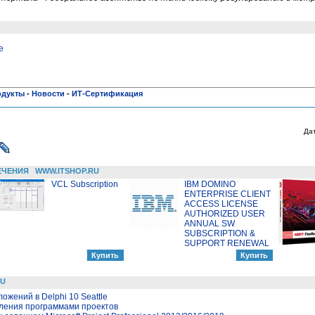
e
одукты
-
Новости
-
ИТ-Сертификация
Да
ЕЧЕНИЯ
WWW.ITSHOP.RU
VCL Subscription
IBM DOMINO
ENTERPRISE CLIENT
ACCESS LICENSE
AUTHORIZED USER
ANNUAL SW
SUBSCRIPTION &
SUPPORT RENEWAL
RU
жений в Delphi 10 Seattle
вления программами проектов