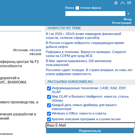
Поиск
точная фраза
Вход
Регистрация
НОВОСТИ ПО ТЕМЕ
В I кв 2026 г. DDoS-атаки навредили финансовой
отрасли, телеком-сфере и ритейлу
В России создали нейросеть сокращающую время
добычи нефти
Источник:
mkcentr
Реформы в телекоме. Вернутся проверки. Сократят
mkcentr
сроки на СОРМ для нужд ФСБ
В Max зарегистрировались 100 миллионов
конференц-центре № F2
пользователей
оспособности
Россияне сдают позиции. В стране впервые за семь лет
упала цифровая грамотность
дприятий и
РАССЫЛКИ SUBSCRIBE.RU
НИИС, ВНИИОФИ,
Информационные технологии: CASE, RAD, ERP,
OLAP
Мир OLAP и Business Intelligence: новости, статьи,
обзоры
ивого производства, а
Каждый день новые драйверы для вашего
компьютера!
Windows и Office: новости и советы
печения разработки и
рений.
Краткие описания программ и ссылки на них
рологии