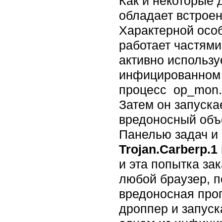
Как и некоторые 
обладает встрое
Характерной особ
работает частями
активно использ
инфицированном 
процесс op_mon.e
Затем он запускае
вредоносный объе
Панелью задач и 
Trojan.Carberp.1
и эта попытка за
любой браузер, 
вредоносная прог
дроппер и запуск