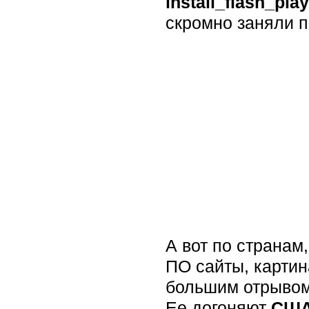
install_flash_pla
скромно заняли п
А вот по страна
ПО сайты, картин
большим отрывом,
Ее догоняют
СШ