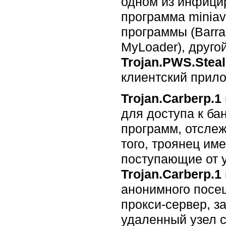
одном из инфици
программа minia
программы (Barrac
MyLoader), друго
Trojan.PWS.Steal
клиентский прил
Trojan.Carberp.1
для доступа к ба
программ, отслеж
того, троянец им
поступающие от у
Trojan.Carberp.1
анонимного посе
прокси-сервер, з
удаленный узел с