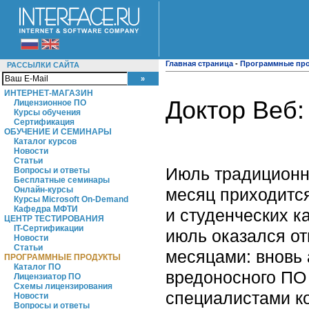
Главная страница
-
Программные пр
РАССЫЛКИ САЙТА
ИНТЕРНЕТ-МАГАЗИН
Доктор Веб:
Лицензионное ПО
Курсы обучения
Сертификация
ОБУЧЕНИЕ И СЕМИНАРЫ
Каталог курсов
Новости
Статьи
Июль традиционно
Вопросы и ответы
Бесплатные семинары
месяц приходится
Онлайн-курсы
Курсы Microsoft On-Demand
Кафедра МФТИ
и студенческих к
ЦЕНТР ТЕСТИРОВАНИЯ
IT-Сертификации
июль оказался о
Новости
Статьи
месяцами: вновь 
ПРОГРАММНЫЕ ПРОДУКТЫ
Каталог ПО
вредоносного ПО 
Лицензиатор ПО
Схемы лицензирования
специалистами ко
Новости
Вопросы и ответы