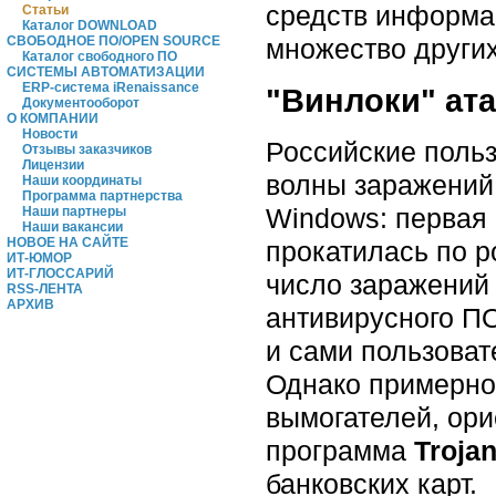
средств информа
Статьи
Каталог DOWNLOAD
множество других
СВОБОДНОЕ ПО/OPEN SOURCE
Каталог свободного ПО
СИСТЕМЫ АВТОМАТИЗАЦИИ
ERP-система iRenaissance
"Винлоки" ат
Документооборот
О КОМПАНИИ
Новости
Российские поль
Отзывы заказчиков
Лицензии
волны заражений
Наши координаты
Программа партнерства
Windows: первая 
Наши партнеры
Наши вакансии
НОВОЕ НА САЙТЕ
прокатилась по р
ИТ-ЮМОР
ИТ-ГЛОССАРИЙ
число заражений 
RSS-ЛЕНТА
АРХИВ
антивирусного П
и сами пользоват
Однако примерно 
вымогателей, ори
программа
Troja
банковских карт.