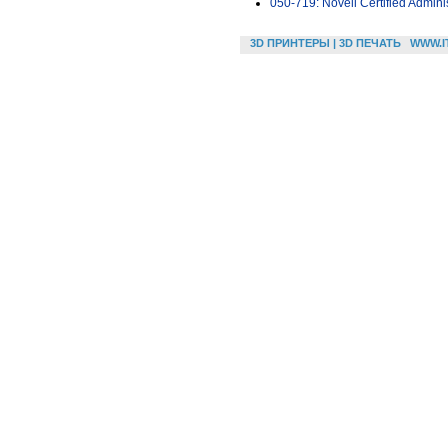
050-719: Novell Certified Adminis
3D ПРИНТЕРЫ | 3D ПЕЧАТЬ
WWW.I