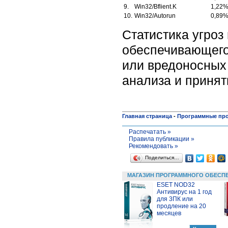
9.
Win32/Bflient.K
1,22
10.
Win32/Autorun
0,89
Статистика угроз
обеспечивающего
или вредоносных
анализа и принят
Главная страница
-
Программные пр
Распечатать »
Правила публикации »
Рекомендовать »
Поделиться…
МАГАЗИН ПРОГРАММНОГО ОБЕСП
ESET NOD32
Антивирус на 1 год
для 3ПК или
продление на 20
месяцев