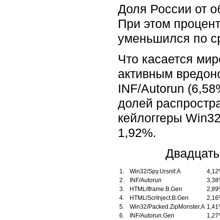
Доля России от о
При этом процент
уменьшился по ср
Что касается мир
активным вредон
INF/Autorun (6,58
долей распростра
кейлоггеры Win3
1,92%.
Двадцать
1.
Win32/Spy.Ursnif.A
4,1
2.
INF/Autorun
3,3
3.
HTML/Iframe.B.Gen
2,8
4.
HTML/ScrInject.B.Gen
2,1
5.
Win32/Packed.ZipMonster.A
1,4
6.
INF/Autorun.Gen
1,2