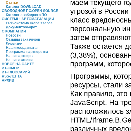
маем текущего г
Статьи
Каталог DOWNLOAD
угрозой в России
СВОБОДНОЕ ПО/OPEN SOURCE
Каталог свободного ПО
класс вредоносны
СИСТЕМЫ АВТОМАТИЗАЦИИ
ERP-система iRenaissance
персональную ин
Документооборот
О КОМПАНИИ
затем отправляют
Новости
Отзывы заказчиков
Лицензии
Также остается д
Наши координаты
Программа партнерства
(3,38%), основан
Наши партнеры
Наши вакансии
программ, которо
НОВОЕ НА САЙТЕ
ИТ-ЮМОР
ИТ-ГЛОССАРИЙ
Программы, кото
RSS-ЛЕНТА
АРХИВ
ресурсы, стали з
Как правило, это
JavaScript. На т
расположилось з
HTML/Iframe.B.Ge
различных вредо