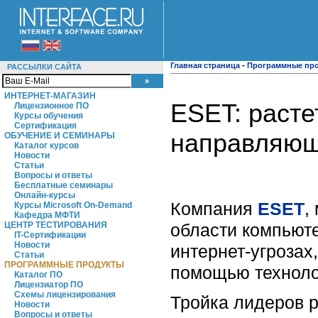
Главная страница
-
Программные пр
РАССЫЛКИ САЙТА
ИНТЕРНЕТ-МАГАЗИН
ESET: расте
Лицензионное ПО
Курсы обучения
Сертификация
направляющ
ОБУЧЕНИЕ И СЕМИНАРЫ
Каталог курсов
Новости
Статьи
Вопросы и ответы
Бесплатные семинары
Онлайн-курсы
Компания
ESET
,
Курсы Microsoft On-Demand
Кафедра МФТИ
области компьют
ЦЕНТР ТЕСТИРОВАНИЯ
IT-Сертификации
Новости
интернет-угроза
Статьи
ПРОГРАММНЫЕ ПРОДУКТЫ
помощью технолог
Каталог ПО
Лицензиатор ПО
Схемы лицензирования
Тройка лидеров р
Новости
Вопросы и ответы