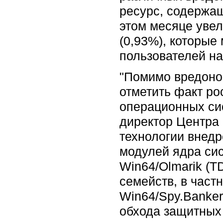
ресурс, содержа
этом месяце уве
(0,93%), которы
пользователей н
"Помимо вредонос
отметить факт р
операционных сис
директор Центра 
технологии внед
модулей ядра сис
Win64/Olmarik (T
семейств, в част
Win64/Spy.Banker
обхода защитных