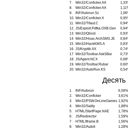
7.
Win32/Conficker.AA
1,3
8.
Win32/Conficker.AA
1,1
9.
INF/Autorun.Sz
1,0
10.
Win32/Conficker.X
0,9
11.
Win32/Tifaut.C
0,9
12.
JS/Exploit.Pdfka.OXB.Gen
0,9
13.
Win32/Qhost
0,9
14.
Win32/Hoax.ArchSMS.JE
0,8
15.
Win32/HackKMS.A
0,8
16.
JS/Kryptik.AX
0,7
17.
Win32/Toolbar.AskSBar
0,7
18.
JS/Agent.NCX
0,6
19.
Win32/Toolbar.Rubar
0,6
20.
Win32/AutoRun.KS
0,5
Десять 
1.
INF/Autorun
6,58
2.
Win32/Conficker
3,61
3.
Win32/PSW.OnLineGames
1,92
4.
Win32/Sality
1,88
5.
HTML/StartPage.NAE
1,78
6.
JS/Redirector
1,59
7.
HTML/Iframe.B
1,56
8.
Win32/Autoit
1,28