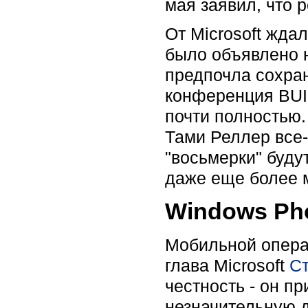
мая заявил, что р
От Microsoft жда
было объявлено 
предпочла сохран
конференция BUIL
почти полностью.
Тами Реллер все-
"восьмерки" буду
даже еще более 
Windows Ph
Мобильной опера
глава Microsoft
С
честность - он п
незначительную 