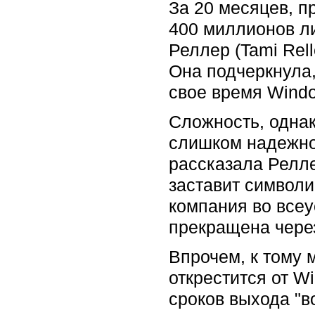
За 20 месяцев, 
400 миллионов ли
Реллер (Tami Rel
Она подчеркнула,
свое время Wind
Сложность, однак
слишком надежно 
рассказала Релле
заставит символич
компания во все
прекращена через
Впрочем, к тому 
открестится от W
сроков выхода "в