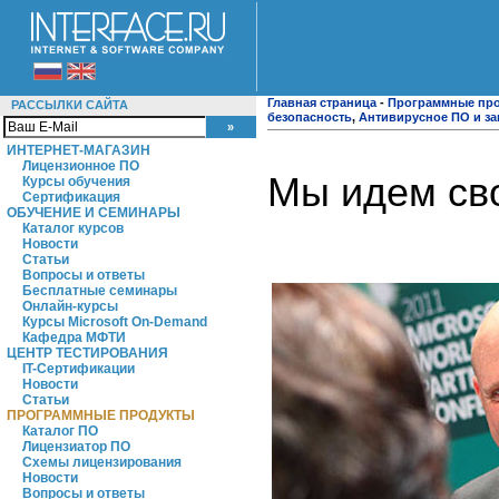
Главная страница
-
Программные пр
РАССЫЛКИ САЙТА
безопасность
,
Антивирусное ПО и за
ИНТЕРНЕТ-МАГАЗИН
Лицензионное ПО
Мы идем св
Курсы обучения
Сертификация
ОБУЧЕНИЕ И СЕМИНАРЫ
Каталог курсов
Новости
Статьи
Вопросы и ответы
Бесплатные семинары
Онлайн-курсы
Курсы Microsoft On-Demand
Кафедра МФТИ
ЦЕНТР ТЕСТИРОВАНИЯ
IT-Сертификации
Новости
Статьи
ПРОГРАММНЫЕ ПРОДУКТЫ
Каталог ПО
Лицензиатор ПО
Схемы лицензирования
Новости
Вопросы и ответы