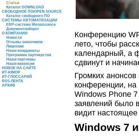
Статьи
Каталог DOWNLOAD
СВОБОДНОЕ ПО/OPEN SOURCE
Каталог свободного ПО
СИСТЕМЫ АВТОМАТИЗАЦИИ
ERP-система iRenaissance
Документооборот
Конференцию WPC
О КОМПАНИИ
Новости
лето, чтобы расс
Отзывы заказчиков
Лицензии
Наши координаты
календарный, а ф
Программа партнерства
Наши партнеры
сдвинут и начина
Наши вакансии
НОВОЕ НА САЙТЕ
ИТ-ЮМОР
Громких анонсов 
ИТ-ГЛОССАРИЙ
RSS-ЛЕНТА
конференции, на
АРХИВ
Windows Phone 7 
заявлений было в
видит настоящее 
Windows 7 и