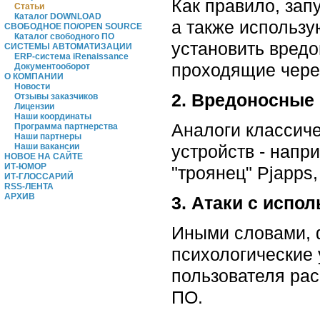
Как правило, за
Статьи
Каталог DOWNLOAD
а также использу
СВОБОДНОЕ ПО/OPEN SOURCE
Каталог свободного ПО
установить вред
СИСТЕМЫ АВТОМАТИЗАЦИИ
ERP-система iRenaissance
проходящие чере
Документооборот
О КОМПАНИИ
Новости
2. Вредоносные
Отзывы заказчиков
Лицензии
Наши координаты
Аналоги классиче
Программа партнерства
Наши партнеры
устройств - напр
Наши вакансии
НОВОЕ НА САЙТЕ
ИТ-ЮМОР
"троянец" Pjapps
ИТ-ГЛОССАРИЙ
RSS-ЛЕНТА
АРХИВ
3. Атаки с испо
Иными словами, 
психологические
пользователя ра
ПО.