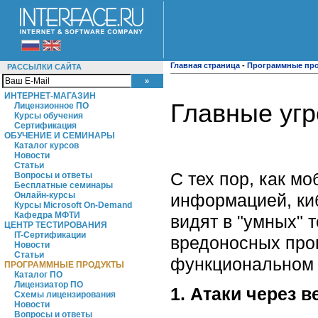
Главная страница
-
Программные пр
РАССЫЛКИ САЙТА
ИНТЕРНЕТ-МАГАЗИН
Главные угр
Лицензионное ПО
Курсы обучения
Сертификация
ОБУЧЕНИЕ И СЕМИНАРЫ
Каталог курсов
Новости
Статьи
С тех пор, как м
Вопросы и ответы
Бесплатные семинары
информацией, ки
Онлайн-курсы
Курсы Microsoft On-Demand
Кафедра МФТИ
видят в "умных"
ЦЕНТР ТЕСТИРОВАНИЯ
IT-Сертификации
вредоносных прог
Новости
Статьи
функциональном 
ПРОГРАММНЫЕ ПРОДУКТЫ
Каталог ПО
Лицензиатор ПО
1. Атаки через 
Схемы лицензирования
Новости
Вопросы и ответы