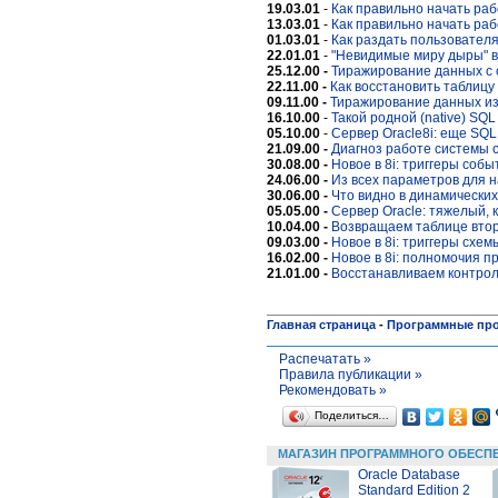
19.03.01
-
Как правильно начать раб
13.03.01
-
Как правильно начать раб
01.03.01
-
Как раздать пользовател
22.01.01
-
"Невидимые миру дыры" в
25.12.00 -
Тиражирование данных с 
22.11.00 -
Как восстановить таблицу
09.11.00 -
Тиражирование данных из 
16.10.00
-
Такой родной (native) SQL
05.10.00
-
Сервер Oracle8i: еще SQL
21.09.00 -
Диагноз работе системы с
30.08.00 -
Новое в 8i: триггеры соб
24.06.00 -
Из всех параметров для 
30.06.00 -
Что видно в динамических
05.05.00 -
Сервер Oracle: тяжелый, к
10.04.00 -
Возвращаем таблице вто
09.03.00 -
Новое в 8i: триггеры схем
16.02.00 -
Новое в 8i: полномочия п
21.01.00 -
Восстанавливаем контро
Главная страница
-
Программные пр
Распечатать »
Правила публикации »
Рекомендовать »
Поделиться…
МАГАЗИН ПРОГРАММНОГО ОБЕСП
Oracle Database
Standard Edition 2