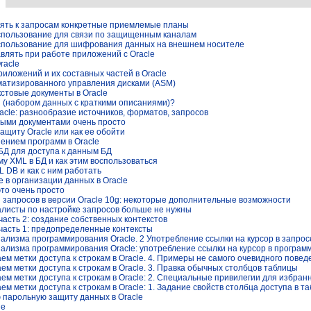
ять к запросам конкретные приемлемые планы
 использование для связи по защищенным каналам
 использование для шифрования данных на внешнем носителе
авлять при работе приложений с Oracle
racle
риложений и их составных частей в Oracle
атизированного управления дисками (ASM)
стовые документы в Oracle
й (набором данных с краткими описаниями)?
acle: разнообразие источников, форматов, запросов
овыми документами очень просто
ащиту Oracle или как ее обойти
ением программ в Oracle
БД для доступа к данным БД
му XML в БД и как этим воспользоваться
 DB и как с ним работать
 в организации данных в Oracle
это очень просто
 запросов в версии Oracle 10g: некоторые дополнительные возможности
иалисты по настройке запросов больше не нужны
 часть 2: создание собственных контекстов
, часть 1: предопределенные контексты
ализма программирования Oracle. 2 Употребление ссылки на курсор в запро
ализма программирования Oracle: употребление ссылки на курсор в програм
чаем метки доступа к строкам в Oracle. 4. Примеры не самого очевидного пове
аем метки доступа к строкам в Oracle. 3. Правка обычных столбцов таблицы
чаем метки доступа к строкам в Oracle: 2. Специальные привилегии для избран
аем метки доступа к строкам в Oracle: 1. Задание свойств столбца доступа в т
 парольную защиту данных в Oracle
ые