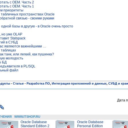
отать с OEM. Часть 2
отать с OEM. Часть 1
ям приоритеты
 табличных пространствах Oracle
обратной связью - своими руками
одной базы в другую - в Oracle очень просто
, но уже OLAP
тавит Statspack
ытий в СУБД
нас являются важнейшими …
 таблицах
ак танк, или легкий, как пушинка?
рую молодость
ы БД
редъявителя в PL/SQL
льный файл
одукты
-
Статьи
-
Разработка ПО
,
Интеграция приложений и данных
,
СУБД и хра
Дата п
ЕЧЕНИЯ
WWW.ITSHOP.RU
Oracle Database
Oracle Database
Standard Edition 2
Personal Edition