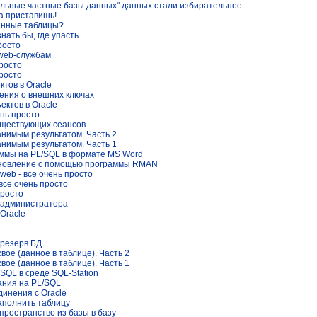
уальные частные базы данных" данных стали избирательнее
а приставишь!
данные таблицы?
знать бы, где упасть…
просто
 web-службам
просто
просто
тов в Oracle
ения о внешних ключах
ктов в Oracle
ень просто
уществующих сеансов
нимым результатом. Часть 2
нимым результатом. Часть 1
ммы на PL/SQL в формате MS Word
ановление с помощью программы RMAN
 web - все очень просто
 все очень просто
просто
 администратора
Oracle
 резерв БД
вое (данное в таблице). Часть 2
вое (данное в таблице). Часть 1
SQL в среде SQL-Station
ания на PL/SQL
динения с Oracle
аполнить таблицу
пространство из базы в базу