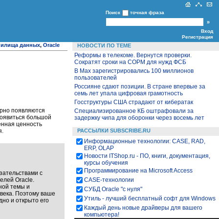
Поиск
точная фраза
Вход
Регистрация
нилища данных
,
Oracle
НОВОСТИ ПО ТЕМЕ
Реформы в телекоме. Вернутся проверки.
Сократят сроки на СОРМ для нужд ФСБ
В Max зарегистрировались 100 миллионов
пользователей
Россияне сдают позиции. В стране впервые за
семь лет упала цифровая грамотность
Госструктуры США страдают от кибератак
лярно появляются
Специализированное КБ оштрафовали за
появиться большой
задержку чипа для оборонки через восемь лет
менная ценность
я.
РАССЫЛКИ SUBSCRIBE.RU
Информационные технологии: CASE, RAD,
ERP, OLAP
Новости ITShop.ru - ПО, книги, документация,
курсы обучения
Программирование на Microsoft Access
зательствами с
елей Oracle.
CASE-технологии
ной темы и
СУБД Oracle "с нуля"
овека. Поэтому ваше
Утиль - лучший бесплатный софт для Windows
дно и открыто его
Каждый день новые драйверы для вашего
компьютера!