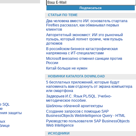
СТАТЬИ ПО ТЕМЕ
Два человека вместо ИИ: основатель стартапа
Fireflies рассказал, как обманывал первых
клиентов
Авторитетный экономист: ИИ это рыночный
пузырь, который лопнет громче, чем пузырь
доткомов
В российском бизнесе катастрофическая
напряженка с ИТ-специалистами
Microsoft внезапно отменил санкции против
России
Китай больше не нужен
НОВИНКИ КАТАЛОГА DOWNLOAD
5 бесплатных приложений, которые будут
напоминать вам отдохнуть от экрана компьютера
или смартфона
Задворьев И.С. Язык PL/SQL. Учебно-
методическое пособие.
се SQL
Шаблоны облачной архитектуры
ме
Создание запросов с помощью SAP
дения защиты
BusinessObjects WebIntelligence Query - HTML
Руководство пользователя SAP BusinessObjects
ных
Web Intelligence
аблице
ИСХОДНИКИ