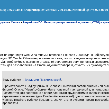
(495) 925-0049, ITShop интернет-магазин 229-0436, Учебный Центр 925-0049
одукты
-
Статьи
-
Разработка ПО
,
Интеграция приложений и данных
,
СУБД и хра
ет на страницах Web-узла фирмы Interface с 1 января 2000 года. В ней регу
ации ПО Oracle. Объем не регламентирован, так что в одном выпуске может 
ой. Для этой рубрики важен не столько объем, сколько регулярность и своевре
тем для разработчика на Oracle, администратора и, отчасти, их руководител
Веду рубрику я,
Владимир Пржиялковский
.
В рамках работы над рубрикой я не связан никакими соглашениями или обя
фирмой Oracle. "Идея" рубрики - быть полезной и актуальной для пользоват
Разумеется, это сопряжено с определенными трудностями выбора конкрет
ограниченности знаний (для Oracle - бесконечных!) одного конкретного чел
участие в работе рубрики бесценно; все читатели рубрики просят вас свобо
проявлять!