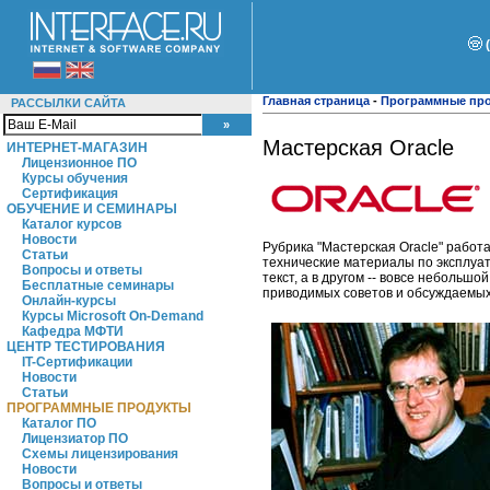
Главная страница
-
Программные пр
РАССЫЛКИ САЙТА
Мастерская Oracle
ИНТЕРНЕТ-МАГАЗИН
Лицензионное ПО
Курсы обучения
Сертификация
ОБУЧЕНИЕ И СЕМИНАРЫ
Каталог курсов
Новости
Рубрика "Мастерская Oracle" работа
Статьи
технические материалы по эксплуат
Вопросы и ответы
текст, а в другом -- вовсе небольш
Бесплатные семинары
приводимых советов и обсуждаемых 
Онлайн-курсы
Курсы Microsoft On-Demand
Кафедра МФТИ
ЦЕНТР ТЕСТИРОВАНИЯ
IT-Сертификации
Новости
Статьи
ПРОГРАММНЫЕ ПРОДУКТЫ
Каталог ПО
Лицензиатор ПО
Схемы лицензирования
Новости
Вопросы и ответы