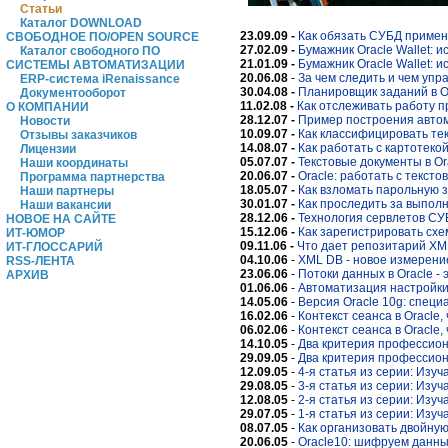
Статьи
Каталог DOWNLOAD
23.09.09 -
Как обязать СУБД примен
СВОБОДНОЕ ПО/OPEN SOURCE
27.02.09 -
Бумажник Oracle Wallet:
Каталог свободного ПО
21.01.09 -
Бумажник Oracle Wallet:
СИСТЕМЫ АВТОМАТИЗАЦИИ
20.06.08
-
За чем следить и чем упр
ERP-система iRenaissance
30.04.08 -
Планировщик заданий в O
Документооборот
11.02.08 -
Как отслеживать работу п
О КОМПАНИИ
28.12.07 -
Пример построения автом
Новости
10.09.07 -
Как классифицировать тек
Отзывы заказчиков
14.08.07 -
Как работать с картотеко
Лицензии
05.07.07 -
Текстовые документы в Or
Наши координаты
20.06.07 -
Oracle: работать с текст
Программа партнерства
18.05.07 -
Как взломать парольную з
Наши партнеры
30.01.07 -
Как проследить за выполн
Наши вакансии
28.12.06 -
Технология сервлетов СУ
НОВОЕ НА САЙТЕ
15.12.06 -
Как зарегистрировать схе
ИТ-ЮМОР
09.11.06 -
Что дает репозитарий XML
ИТ-ГЛОССАРИЙ
04.10.06
-
XML DB - новое измерение
RSS-ЛЕНТА
23.06.06
-
Потоки данных в Oracle - 
АРХИВ
01.06.06
-
Автоматизация настройки
14.05.06
-
Версия Oracle 10g: спец
16.02.06
-
Контекст сеанса в Oracle,
06.02.06
-
Контекст сеанса в Oracle
14.10.05
-
Два критерия профессион
29.09.05
-
Два критерия профессион
12.09.05
-
4-я статья из серии: Изу
29.08.05
-
3-я статья из серии: Изуч
12.08.05
-
2-я статья из серии: Изу
29.07.05
-
1-я статья из серии: Изуч
08.07.05
-
Как организовать двойную
20.06.05
-
Oracle10: шифруем данн