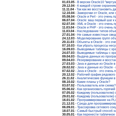
01.03.05
-
В версии Oracle10 "вирт
29.12.04
-
К каждой строке охранник
11.11.04
-
Так как же восстановить 
12.10.04
-
Заморочки от Oracle, или 
05.08.04
-
Oracle и Perl - это очень 
06.07.04
-
Oracle: ваш первый шаг к
02.07.04
-
XML в Oracle - это очень 
11.03.04
-
Oracle и PHP - это очень 
11.03.04
-
Наследование типов объек
27.01.04
-
Не самые известные свед
24.12.03
-
Моделирование групп объе
20.11.03
-
Объекты в Oracle - это оч
07.10.03
-
Как убрать процессы нес
16.09.03
-
Выводимые таблицы с хра
24.07.03
-
Выводимые таблицы с хра
09.04.03
-
Выдача данных из програ
09.04.03
-
Резервирование и восст
27.03.03
-
Java и данные из Oracle в
28.02.02
-
Java и данные из Oracle -
07.02.02
-
Java и Oracle - это очень 
20.12.02
-
Рабочий график рядового
26.11.02
-
Аналитические функции в 
08.10.02
-
Какие планы у Oracle?
03.07.02
-
Пользователь или схема?
05.06.02
-
Как организовать горячий
07.05.02
-
Каждому (пользователю) с
29.01.02
-
Каждому (пользователю) с
16.01.02
-
Программирование на PL/
21.12.01
-
Среда для программиров
06.09.01
-
Трассировка сетевого сое
18.07.01
-
Самый быстрый способ з
30.05.01
-
Как перенести табличное 