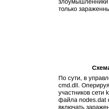
злоумышленники с
только зараженн
Схема
По сути, в управ
cmd.dll. Опериру
участников сети k
файла nodes.dat 
включать заражен