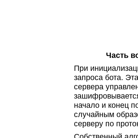
Часть в
При инициализаци
запроса бота. Эт
сервера управлен
зашифровывается 
начало и конец 
случайным образо
серверу по прото
Собственный алг