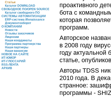
Статьи
проактивного де
Каталог DOWNLOAD
СВОБОДНОЕ ПО/OPEN SOURCE
бота с командным
Каталог свободного ПО
СИСТЕМЫ АВТОМАТИЗАЦИИ
которая позволяе
ERP-система iRenaissance
Документооборот
программ.
О КОМПАНИИ
Новости
Отзывы заказчиков
Авторское назван
Лицензии
Наши координаты
в 2008 году виру
Программа партнерства
Наши партнеры
Наши вакансии
году актуальной 
НОВОЕ НА САЙТЕ
ИТ-ЮМОР
статье, опублико
ИТ-ГЛОССАРИЙ
RSS-ЛЕНТА
АРХИВ
Авторы TDSS нико
2010 года. В дек
странное: зашиф
программы - SHIZ