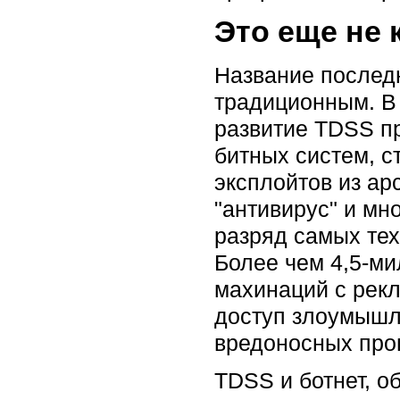
Это еще не 
Название последн
традиционным. В 
развитие TDSS пр
битных систем, с
эксплойтов из ар
"антивирус" и мн
разряд самых тех
Более чем 4,5-м
махинаций с рек
доступ злоумышле
вредоносных про
TDSS и ботнет, 