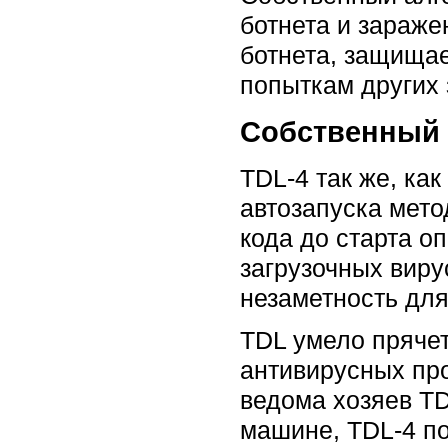
ботнета и зараж
ботнета, защищае
попыткам других
Собственный 
TDL-4 так же, как
автозапуска мет
кода до старта о
загрузочных вир
незаметность дл
TDL умело пряче
антивирусных про
ведома хозяев TD
машине, TDL-4 по