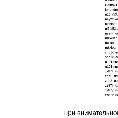
lkaturl1
lkaturl7
lo4undr
n16fa53
neywrika
nichtadd
nl6fa53.
nyewrika
rukkeia
rukkeian
rukkiean
sh01cil
sho1cil
u101mna
u101mnu
xx87lhf
zna61ud
zna81ud
zz87ihf
zz87jhf
zz87lhf
При внимательном