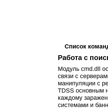
Список команд
Работа с пои
Модуль cmd.dll о
связи с серверам
манипуляции с р
TDSS основным н
каждому заражен
системами и банн