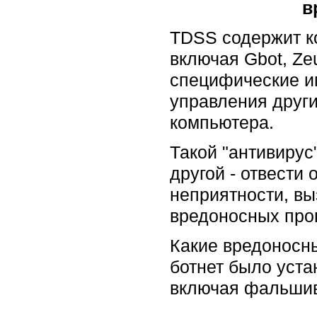
в
TDSS содержит к
включая Gbot, Zeu
специфические им
управления други
компьютера.
Такой "антивирус
другой - отвести 
неприятности, в
вредоносных про
Какие вредоносны
ботнет было уст
включая фальшив