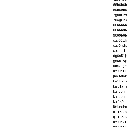
68b6b6b
69b69b6
7gaur15
7uagr15
86b6b6b
86b6b96
9669b6b
cap01tc
cap0itc
countri1
dg6a51j
gd6a15j
i0m71gm
ikaturi1
jna0-0a
ka18i7g
kai817h
kangoji
kangojj
kur1k0n
l04undr
li1i16b0
lj1i16b0
lkaturi7