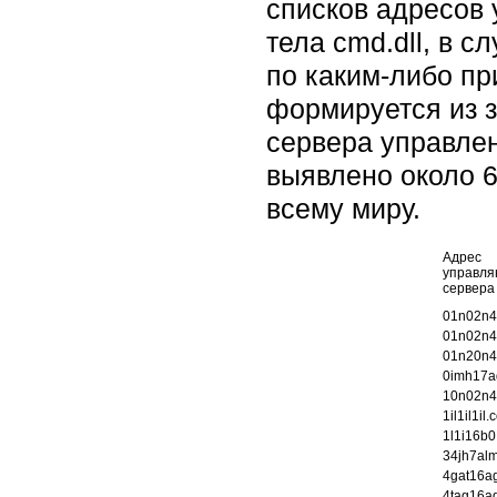
списков адресов 
тела cmd.dll, в с
по каким-либо пр
формируется из з
сервера управлен
выявлено около 6
всему миру.
Адрес
управля
сервера
01n02n4
01n02n4
01n20n4
0imh17a
10n02n4
1il1il1il
1l1i16b
34jh7alm
4gat16a
4tag16a