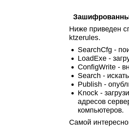
Зашифрованные
Ниже приведен с
ktzerules.
SearchCfg - по
LoadExe - заг
ConfigWrite - в
Search - искат
Publish - опуб
Knock - загруз
адресов серве
компьютеров.
Самой интересно