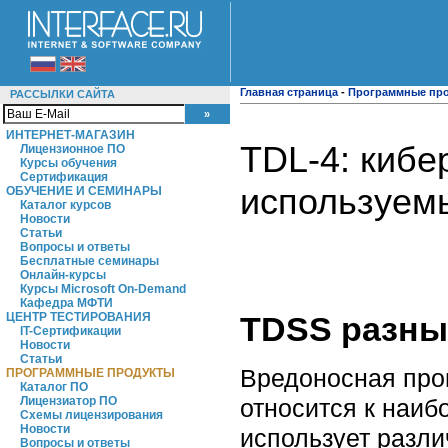
Главная страница
-
Программные пр
РАССЫЛКИ САЙТА
ИНТЕРНЕТ-МАГАЗИН
TDL-4: кибе
Лицензионное ПО
Курсы обучения
Сертификация
используем
ОБУЧЕНИЕ И СЕМИНАРЫ
Каталог курсов
Новости
Статьи
Вопросы и ответы
Бесплатные семинары
Онлайн-курсы
Курсы Microsoft On-Demand
Кафедра МФТИ
ЦЕНТР ТЕСТИРОВАНИЯ
TDSS разны
IT-Сертификации
Новости
Статьи
Вредоносная про
ПРОГРАММНЫЕ ПРОДУКТЫ
Каталог ПО
Лицензиатор ПО
относится к наи
Схемы лицензирования
Новости
использует разли
Вопросы и ответы