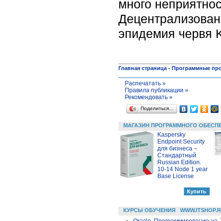
много неприятнос
Децентрализован
эпидемия червя K
Главная страница
-
Программные пр
Распечатать »
Правила публикации »
Рекомендовать »
Поделиться…
МАГАЗИН ПРОГРАММНОГО ОБЕСП
Kaspersky
Endpoint Security
для бизнеса –
Стандартный
Russian Edition.
10-14 Node 1 year
Base License
КУРСЫ ОБУЧЕНИЯ
WWW.ITSHOP.