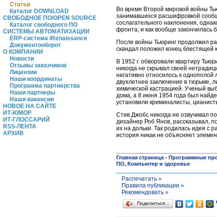
Статьи
Во время Второй мировой войны Тью
Каталог DOWNLOAD
занимавшихся расшифровкой сооб
СВОБОДНОЕ ПО/OPEN SOURCE
сослагательного наклонения, однак
Каталог свободного ПО
фронта, и как вообще закончилась 
СИСТЕМЫ АВТОМАТИЗАЦИИ
ERP-система iRenaissance
После войны Тьюринг продолжил раб
Документооборот
скандал положил конец блестящей к
О КОМПАНИИ
Новости
В 1952 г. обворовали квартиру Тьюр
Отзывы заказчиков
никогда не скрывал своей нетрадиц
Лицензии
негативно относилось к однополой 
Наши координаты
двухлетнее заключение в тюрьме, л
Программа партнерства
химической кастрацией. Ученый выб
Наши партнеры
дома, а 8 июня 1954 года был найд
Наши вакансии
установили криминалисты, цианист
НОВОЕ НА САЙТЕ
ИТ-ЮМОР
Стив Джобс никогда не озвучивал п
ИТ-ГЛОССАРИЙ
дизайнер Роб Янов, рассказывал, по
RSS-ЛЕНТА
их на дольки. Так родилась идея с 
АРХИВ
история никак не объясняет элемен
Главная страница
-
Программные пр
ПО
,
Компьютер и здоровье
Распечатать »
Правила публикации »
Рекомендовать »
Поделиться…