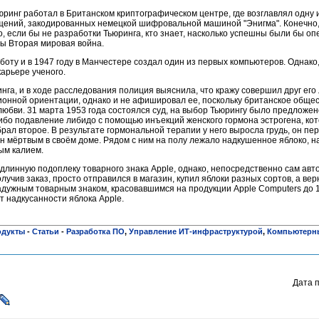
ринг работал в Британском криптографическом центре, где возглавлял одну и
щений, закодированных немецкой шифровальной машиной
"Энигма". Конечно
о, если бы не разработки Тьюринга, кто знает, насколько успешны были бы о
бы Вторая мировая война.
оту и в 1947 году в Манчестере создал один из первых компьютеров. Однако,
арьере ученого.
инга, и в ходе расследования полиция выяснила, что кражу совершил друг его
ионной ориентации, однако и не афишировал ее, поскольку британское общес
любви. 31 марта 1953 года состоялся суд, на выбор Тьюрингу было предложен
ибо подавление либидо с помощью инъекций женского гормона эстрогена, кото
рал второе. В результате гормональной терапии у него выросла грудь, он пе
ен мёртвым в своём доме. Рядом с ним на полу лежало надкушенное яблоко, н
ым калием.
одлинную подоплеку товарного знака Apple, однако, непосредственно сам авто
лучив заказ, просто отправился в магазин, купил яблоки разных сортов, а ве
радужным товарным знаком, красовавшимся на продукции Apple Computers до 19
т надкусанности яблока Apple.
одукты
-
Статьи
-
Разработка ПО
,
Управление ИТ-инфраструктурой
,
Компьютерн
Дата 