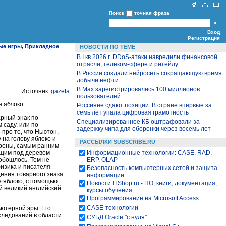
Поиск
точная фраза
Вход
Регистрация
ые игры
,
Прикладное
НОВОСТИ ПО ТЕМЕ
В I кв 2026 г. DDoS-атаки навредили финансовой
отрасли, телеком-сфере и ритейлу
В России создали нейросеть сокращающую время
добычи нефти
В Max зарегистрировались 100 миллионов
Источник:
gazeta
пользователей
е яблоко
Россияне сдают позиции. В стране впервые за
семь лет упала цифровая грамотность
арный знак по
Специализированное КБ оштрафовали за
 саду, или по
задержку чипа для оборонки через восемь лет
 про то, что Ньютон,
на голову яблоко и
РАССЫЛКИ SUBSCRIBE.RU
тороны, самым ранним
ящим под деревом
Информационные технологии: CASE, RAD,
 обошлось. Тем не
ERP, OLAP
физика и писателя
Безопасность компьютерных сетей и защита
ения товарного знака
информации
е яблоко, с помощью
Новости ITShop.ru - ПО, книги, документация,
й великий английский
курсы обучения
Программирование на Microsoft Access
CASE-технологии
ьютерной эры. Его
ледований в области
СУБД Oracle "с нуля"