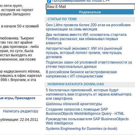
Программирование на Visual С++
з пяти групп,
, история не терпит
перации Западного
СТАТЬИ ПО ТЕМЕ
Geo Likho провела более 200 атак на российские
 в начале 50-х громкий
организации за семь месяцев
Два человека вместо ИИ: основатель стартапа
 любовника. Тьюринг
Fireflies рассказал, как обманывал первых
тво тех лет крайне
клиентов
о два приговора - либо
Авторитетный экономист: ИИ это рыночный
рая, по сути, была
пузырь, который лопнет громче, чем пузырь
рестал выходить из
доткомов
ачиненное, как позже
Подписан закон об уголовной ответственности за
утечки персональных данных
р надкусанного яблока,
В российском бизнесе катастрофическая
рнувшись в офис нарезал
напряженка с ИТ-специалистами
98 г. Впрочем, и эта
НОВИНКИ КАТАЛОГА DOWNLOAD
5 бесплатных приложений, которые будут
напоминать вам отдохнуть от экрана компьютера
ые игры
,
Прикладное
или смартфона
Шаблоны облачной архитектуры
Создание запросов с помощью SAP
Написать редактору
BusinessObjects WebIntelligence Query - HTML
Руководство пользователя SAP BusinessObjects
публикации: 22.04.2011
Web Intelligence
Systems Engineering for Dummies (e-book)