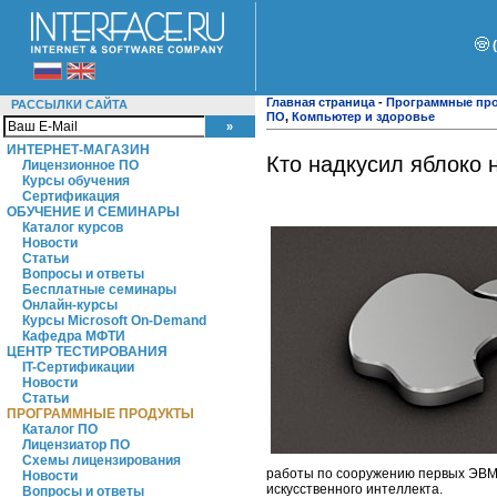
Главная страница
-
Программные пр
РАССЫЛКИ САЙТА
ПО
,
Компьютер и здоровье
ИНТЕРНЕТ-МАГАЗИН
Кто надкусил яблоко 
Лицензионное ПО
Курсы обучения
Сертификация
ОБУЧЕНИЕ И СЕМИНАРЫ
Каталог курсов
Новости
Статьи
Вопросы и ответы
Бесплатные семинары
Онлайн-курсы
Курсы Microsoft On-Demand
Кафедра МФТИ
ЦЕНТР ТЕСТИРОВАНИЯ
IT-Сертификации
Новости
Статьи
ПРОГРАММНЫЕ ПРОДУКТЫ
Каталог ПО
Лицензиатор ПО
Схемы лицензирования
работы по сооружению первых ЭВМ 
Новости
искусственного интеллекта.
Вопросы и ответы