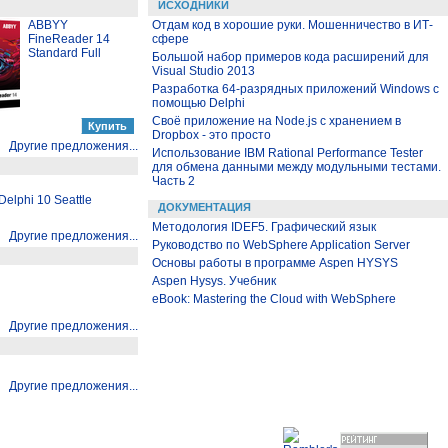
ИСХОДНИКИ
ABBYY
Отдам код в хорошие руки. Мошенничество в ИТ-
FineReader 14
сфере
Standard Full
Большой набор примеров кода расширений для
Visual Studio 2013
Разработка 64-разрядных приложений Windows с
помощью Delphi
Своё приложение на Node.js с хранением в
Dropbox - это просто
Другие предложения...
Использование IBM Rational Performance Tester
для обмена данными между модульными тестами.
Часть 2
elphi 10 Seattle
ДОКУМЕНТАЦИЯ
Методология IDEF5. Графический язык
Другие предложения...
Руководство по WebSphere Application Server
Основы работы в программе Aspen HYSYS
Aspen Hysys. Учебник
eBook: Mastering the Cloud with WebSphere
Другие предложения...
Другие предложения...