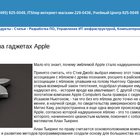
(495) 925-0049, ITShop интернет-магазин 229-0436, Учебный Центр 925-0049
одукты
-
Статьи
-
Разработка ПО
,
Управление ИТ-инфраструктурой
,
Компьютерн
на гаджетах Apple
Мало кто знает, почему эмблемой Apple стало надкушенно
Принято считать, что Стив Джобс выбрал именно этот тов
ассоциации с яблоком с древа познания, росшего в райском
ассоциации с яблоком, упавшим на голову Ньютону. Однако
открыв всемирный закон тяготения, подобрал упавшее ему 
надкусил его, - история вроде как умалчивает. С другой с
логотипом компании Apple Computers была гравюра с сид
Исааком Ньютоном, - так что без его яблока дело точно не
менее, в научной среде, по свидетельству американского 
Митио Каку, распространена и еще одна версия происхожд
Apple, согласно которой надкушенное яблоко - это то само
которого, начиненного цианистым калием, покончил с собо
математик Алан Тьюринг.
Алан Тьюринг по праву считается основоположником комп
и развитию методов программирования создали основу для большинства исс