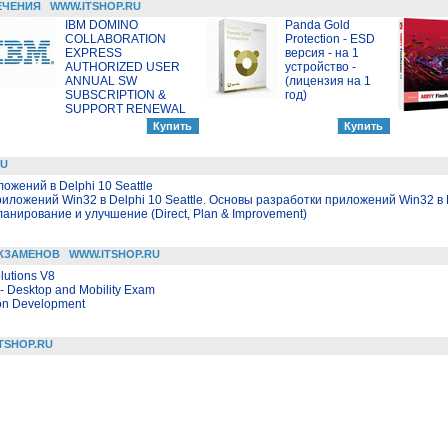
ЕЧЕНИЯ
WWW.ITSHOP.RU
IBM DOMINO
Panda Gold
COLLABORATION
Protection - ESD
EXPRESS
версия - на 1
AUTHORIZED USER
устройство -
ANNUAL SW
(лицензия на 1
SUBSCRIPTION &
год)
SUPPORT RENEWAL
RU
жений в Delphi 10 Seattle
иложений Win32 в Delphi 10 Seattle. Основы разработки приложений Win32 в D
ланирование и улучшение (Direct, Plan & Improvement)
КЗАМЕНОВ
WWW.ITSHOP.RU
lutions V8
 - Desktop and Mobility Exam
ion Development
TSHOP.RU