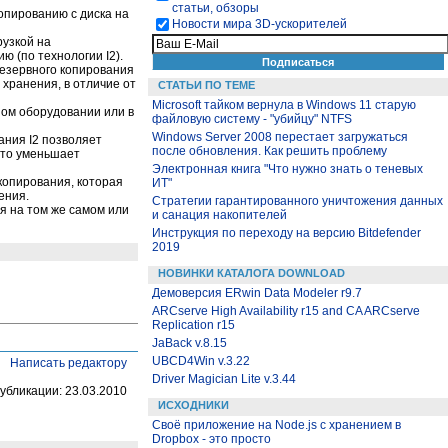
статьи, обзоры
опированию с диска на
Новости мира 3D-ускорителей
рузкой на
 (по технологии I2).
резервного копирования
хранения, в отличие от
СТАТЬИ ПО ТЕМЕ
Microsoft тайком вернула в Windows 11 старую
ном оборудовании или в
файловую систему - "убийцу" NTFS
Windows Server 2008 перестает загружаться
ания I2 позволяет
после обновления. Как решить проблему
что уменьшает
Электронная книга "Что нужно знать о теневых
копирования, которая
ИТ"
ения.
Стратегии гарантированного уничтожения данных
я на том же самом или
и санация накопителей
Инструкция по переходу на версию Bitdefender
2019
НОВИНКИ КАТАЛОГА DOWNLOAD
Демоверсия ERwin Data Modeler r9.7
ARCserve High Availability r15 and CA ARCserve
Replication r15
JaBack v.8.15
UBCD4Win v.3.22
Написать редактору
Driver Magician Lite v.3.44
убликации: 23.03.2010
ИСХОДНИКИ
Своё приложение на Node.js с хранением в
Dropbox - это просто