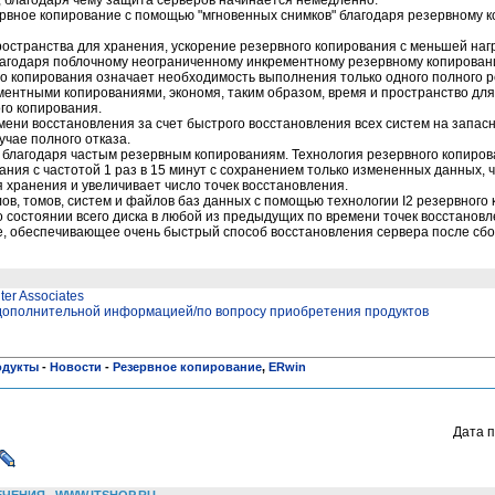
вное копирование с помощью "мгновенных снимков" благодаря резервному к
странства для хранения, ускорение резервного копирования с меньшей наг
годаря поблочному неограниченному инкрементному резервному копированию
го копирования означает необходимость выполнения только одного полного 
ентными копированиями, экономя, таким образом, время и пространство для 
го копирования.
ени восстановления за счет быстрого восстановления всех систем на запас
учае полного отказа.
благодаря частым резервным копированиям. Технология резервного копиров
ния с частотой 1 раз в 15 минут с сохранением только измененных данных, 
я хранения и увеличивает число точек восстановления.
в, томов, систем и файлов баз данных с помощью технологии I2 резервного 
 состоянии всего диска в любой из предыдущих по времени точек восстановл
e, обеспечивающее очень быстрый способ восстановления сервера после сбо
er Associates
 дополнительной информацией/по вопросу приобретения продуктов
одукты
-
Новости
-
Резервное копирование
,
ERwin
Дата п
ЕЧЕНИЯ
WWW.ITSHOP.RU