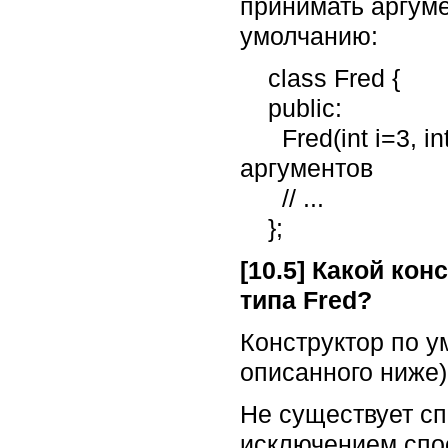
принимать аргуме
умолчанию:
    class Fred {

    public:

      Fred(int i=3, int j=5);   // Конструктор по умолчанию: может вызываться без 
аргументов

      // ...

    };
[10.5] Какой ко
типа Fred?
Конструктор по у
описанного ниже)
Не существует сп
исключением спос