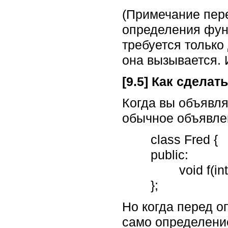
(Примечание пере
определения функ
требуется только
она вызывается. 
[9.5] Как сдела
Когда вы объявля
обычное объявлен
	class Fred {

	public:

		void f(int i, char c);

	};
Но когда перед 
само определени