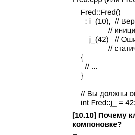
    Fred::Fred()

      : i_(10),  // Верно: вы можете (и вам следует)

                 // инициализировать переменные - члены класса таким образом

        j_(42)   // Ошибка: вы не можете инициализировать

                 // статические данные класса таким образом

    {

      // ...

    }

    // Вы должны определять статические данные класса вот так:

    int Fred::j_ = 42
[10.10] Почему 
компоновке?