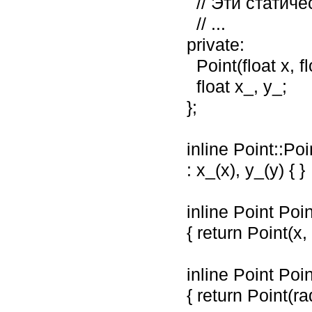
      // Эти статические члены называются "именованными конструкторами"

      // ...

    private:

      Point(float x, float y);     // Прямоугольные координаты

      float x_, y_;

    };

    inline Point::Point(float x, float y)

    : x_(x), y_(y) { }

    inline Point Point::rectangular(float x, float y)

    { return Point(x, y); }

    inline Point Point::polar(float radius, float angle)

    { return Point