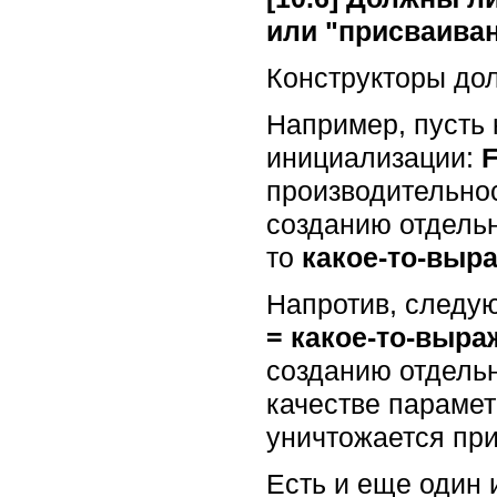
или "присваива
Конструкторы до
Например, пусть 
инициализации:
F
производительнос
созданию отдельн
то
какое-то-выр
Напротив, следу
= какое-то-выра
созданию отдельн
качестве параме
уничтожается при
Есть и еще один 