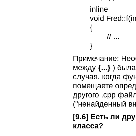
	inline

	void Fred::f(int i, char c)

	{

		// ...

	}
Примечание: Нео
между
{...}
) был
случая, когда фу
помещаете опреде
другого .cpp файл
("ненайденный вн
[9.6] Есть ли д
класса?