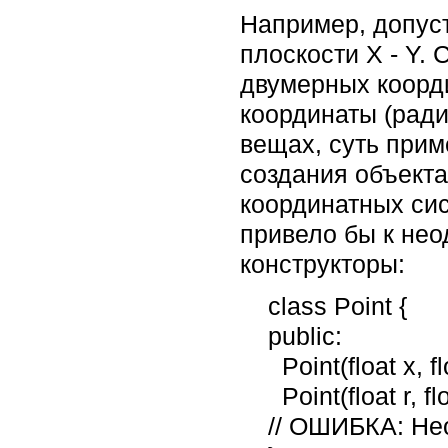
Например, допуст
плоскости X - Y.
двумерных коорди
координаты (радиу
вещах, суть прим
создания объект
координатных сис
привело бы к не
конструкторы:
    class Point {

    public:

      Point(float x, float y);     // Прямоугольные координаты

      Point(float r, float a);     // Полярные координаты (радиус и угол)

    // ОШИБКА: Неоднозначная перегруженная функция: Point::Point(float,float)
