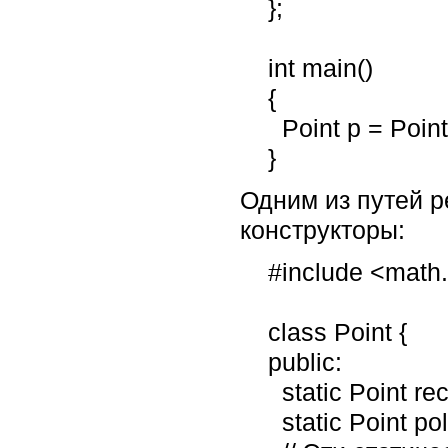
    };

    int main()

    {

      Point p = Point(5.7, 1.2);   // Неоднозначность: Какая координатная система?

    }
Одним из путей 
конструкторы:
    #include <math.h>              // Для sin() и cos()

    class Point {

    public:

      static Point rectangular(float x, float y);      // Прямоугольные координаты

      static Point polar(float radius, float angle);   // Полярные координаты
