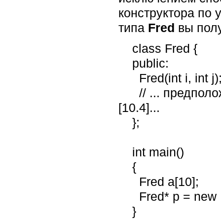
конструктора по 
типа
Fred
вы пол
    class Fred {

    public:

      Fred(int i, int j);

      // ... предположим, что для класса Fred нет конструктора по умолчанию 
[10.4]...

    };

    int main()

    {

      Fred a[10];               // ОШИБКА: У Fred нет конструктора по умолчанию

      Fred* p = new Fred[10];   // ОШИБКА: У Fred нет конструктора по умолчанию

    }