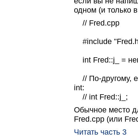
если вы не напиш
одном (и только 
    // Fred.cpp

    #include "Fred.h"

    int Fred::j_ = некоторое_выражение_приводимое_к_int;

    // По-другому, если вы желаете получить неявную инициализацию нулем для 
int:

    // int Fred::j_;
Обычное место д
Fred.cpp (или Fr
Читать часть 3