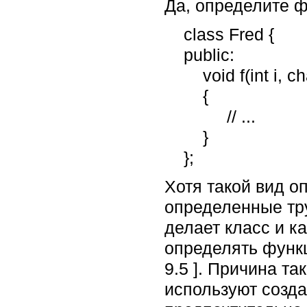
Да, определите ф
    class Fred {

    public:

        void f(int i, char c)

        {

             // ...

        }

    };
Хотя такой вид о
определенные тру
делает класс и ка
определять функц
9.5 ]. Причина т
используют созда