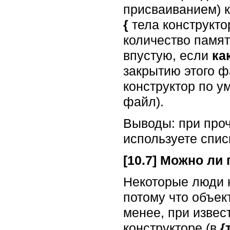
присваиванием) к
{
тела конструкто
количество памят
впустую, если
ка
закрытию этого 
конструктор по у
файл).
Выводы: при проч
используете спис
[10.7] Можно ли
Некоторые люди 
потому что объек
менее, при извес
конструкторе (в
{