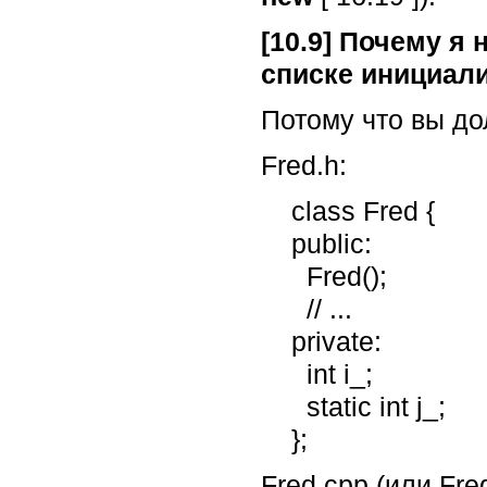
[10.9] Почему я
списке инициал
Потому что вы до
Fred.h:
    class Fred {

    public:

      Fred();

      // ...

    private:

      int i_;

      static int j_;

    };
Fred.cpp (или Fre