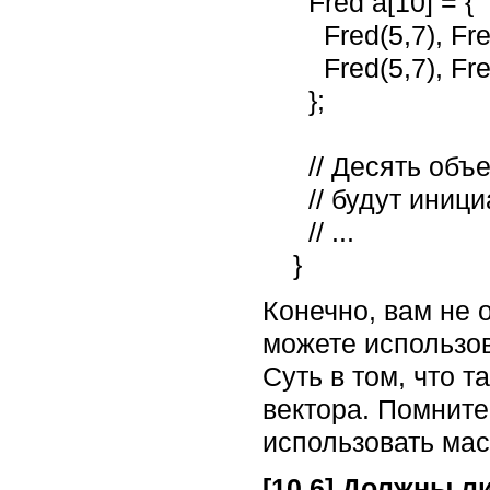
      Fred a[10] = {

        Fred(5,7), Fred(5,7), Fred(5,7), Fred(5,7), Fred(5,7),

        Fred(5,7), Fred(5,7), Fred(5,7), Fred(5,7), Fred(5,7)

      };

      // Десять объектов массива Fred

      // будут инициализированы Fred(5,7).

      // ...

    }
Конечно, вам не 
можете использо
Суть в том, что т
вектора. Помните
использовать мас
[10.6] Должны л