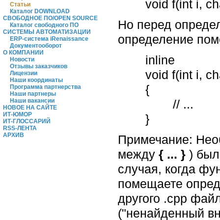
	void f(int i, c
Статьи
Каталог DOWNLOAD
СВОБОДНОЕ ПО/OPEN SOURCE
Но перед опреде
Каталог свободного ПО
СИСТЕМЫ АВТОМАТИЗАЦИИ
определение пом
ERP-система iRenaissance
Документооборот
О КОМПАНИИ
	inline

Новости
Отзывы заказчиков
	void f(int i, char c)

Лицензии
Наши координаты
	{

Программа партнерства
Наши партнеры
		// ...

Наши вакансии
НОВОЕ НА САЙТЕ
ИТ-ЮМОР
	}
ИТ-ГЛОССАРИЙ
RSS-ЛЕНТА
АРХИВ
Примечание: Нео
между
{ ... }
) бы
случая, когда фу
помещаете опреде
другого .cpp файл
("ненайденный вн