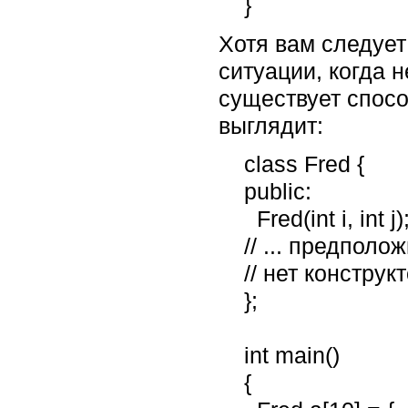
    }
Хотя вам следует
ситуации, когда 
существует спосо
выглядит:
    class Fred {

    public:

      Fred(int i, int j);

    // ... предположим, что для класса Fred

    // нет конструктора по умолчанию [10.4]...

    };

    int main()

    {
