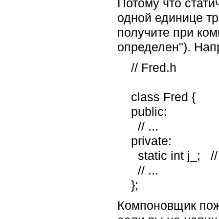
Потому что стати
одной единице тра
получите при ком
определен"). Нап
    // Fred.h

    class Fred {

    public:

      // ...

    private:

      static int j_;   // Объявляет статическую переменную Fred::j_

      // ...

    };
Компоновщик пожал