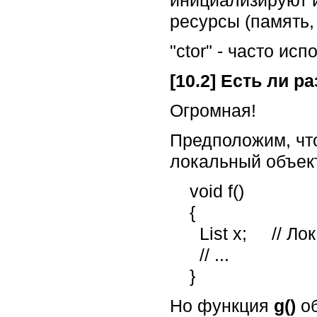
ресурсы (память, 
"ctor" - часто и
[10.2] Есть ли р
Огромная!
Предположим, ч
локальный объек
    void f()

    {

      List x;     // Локальный объект с именем x (класса List)

      // ...

    }
Но функция
g()
о