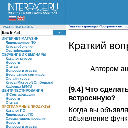
Главная страница
-
Программные пр
РАССЫЛКИ САЙТА
ИНТЕРНЕТ-МАГАЗИН
Краткий воп
Лицензионное ПО
Курсы обучения
Сертификация
ОБУЧЕНИЕ И СЕМИНАРЫ
Каталог курсов
Новости
Автором ан
Статьи
Вопросы и ответы
Бесплатные семинары
Онлайн-курсы
Курсы Microsoft On-Demand
Кафедра МФТИ
[9.4] Что сдела
ЦЕНТР ТЕСТИРОВАНИЯ
IT-Сертификации
встроенную?
Новости
Статьи
ПРОГРАММНЫЕ ПРОДУКТЫ
Когда вы объявля
Каталог ПО
Лицензиатор ПО
объявление функ
Схемы лицензирования
Новости
Вопросы и ответы