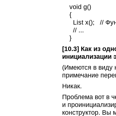
    void g()

    {

      List x();   // Функция с именем x (возвращающая List)

      // ...

    }
[10.3] Как из од
инициализации э
(Имеются в виду 
примечание пере
Никак.
Проблема вот в ч
и проинициализир
конструктор. Вы 