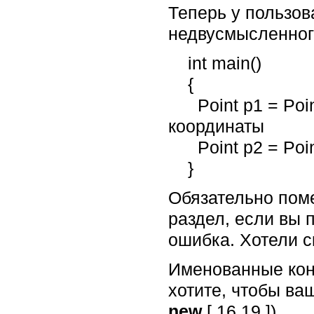
Теперь у пользов
недвусмысленного
    int main()

    {

      Point p1 = Point::rectangular(5.7, 1.2);   // Ясно, что прямоугольные 
координаты

      Point p2 = Point::polar(5.7, 1.2);         // Ясно, что полярные координаты

    }
Обязательно пом
раздел, если вы 
ошибка. Хотели с
Именованные конс
хотите, чтобы ва
new
[ 16.19 ]).