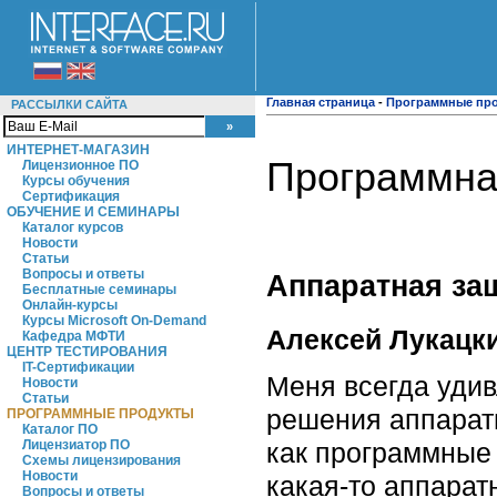
Главная страница
-
Программные пр
РАССЫЛКИ САЙТА
ИНТЕРНЕТ-МАГАЗИН
Программная
Лицензионное ПО
Курсы обучения
Сертификация
ОБУЧЕНИЕ И СЕМИНАРЫ
Каталог курсов
Новости
Статьи
Вопросы и ответы
Аппаратная за
Бесплатные семинары
Онлайн-курсы
Курсы Microsoft On-Demand
Алексей Лукацки
Кафедра МФТИ
ЦЕНТР ТЕСТИРОВАНИЯ
IT-Сертификации
Меня всегда уди
Новости
Статьи
решения аппаратн
ПРОГРАММНЫЕ ПРОДУКТЫ
Каталог ПО
Лицензиатор ПО
как программные 
Схемы лицензирования
Новости
какая-то аппарат
Вопросы и ответы