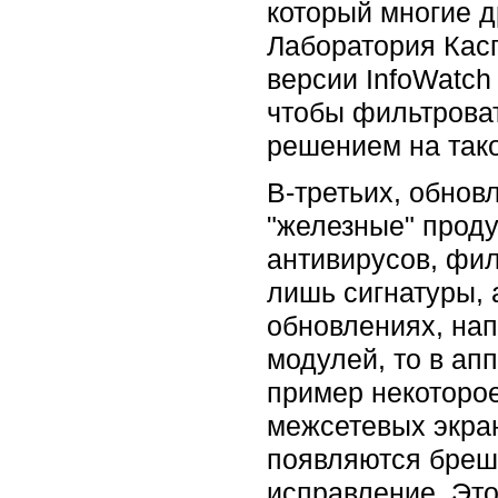
который многие д
Лаборатория Касп
версии InfoWatch 
чтобы фильтроват
решением на так
В-третьих, обнов
"железные" проду
антивирусов, фил
лишь сигнатуры, 
обновлениях, нап
модулей, то в ап
пример некоторое
межсетевых экран
появляются бреши
исправление. Это