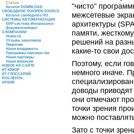
Статьи
"чисто" программ
Каталог DOWNLOAD
СВОБОДНОЕ ПО/OPEN SOURCE
межсетевые экраны
Каталог свободного ПО
СИСТЕМЫ АВТОМАТИЗАЦИИ
архитектуры (SPA
ERP-система iRenaissance
Документооборот
памяти, жесткому
О КОМПАНИИ
Новости
решений на разн
Отзывы заказчиков
Лицензии
Наши координаты
какие-то свои до
Программа партнерства
Наши партнеры
Наши вакансии
Поэтому, если го
НОВОЕ НА САЙТЕ
ИТ-ЮМОР
немного иначе. 
ИТ-ГЛОССАРИЙ
RSS-ЛЕНТА
специализированн
АРХИВ
доводы приводят
они отмечают про
точки зрения про
можно поставлять
Зато с точки зре