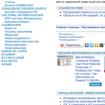
месте закрепился известный поста
Статьи
Каталог DOWNLOAD
ССЫЛКИ ПО ТЕМЕ
СВОБОДНОЕ ПО/OPEN SOURCE
Каталог свободного ПО
Предлагаем подписаться на ра
СИСТЕМЫ АВТОМАТИЗАЦИИ
Обратиться в "Интерфейс" за
ERP-система iRenaissance
Документооборот
О КОМПАНИИ
Главная страница
-
Программные пр
Новости
Отзывы заказчиков
Распечатать »
Лицензии
Правила публикации »
Наши координаты
Рекомендовать »
Программа партнерства
Наши партнеры
Поделиться…
Наши вакансии
НОВОЕ НА САЙТЕ
МАГАЗИН ПРОГРАММНОГО ОБЕСП
ИТ-ЮМОР
IBM RATIONAL
ИТ-ГЛОССАРИЙ
Clearcase Floating
RSS-ЛЕНТА
User From Rational
АРХИВ
Clearcase Lt
Floating User Trade
Up License + Sw
Subscription &
Support 12 Months
КУРСЫ ОБУЧЕНИЯ
WWW.ITSHOP.
Резервное копирование, восс
Разработка приложений Win32 в
ITIL 4 Цифровая и ИТ-стратегия 