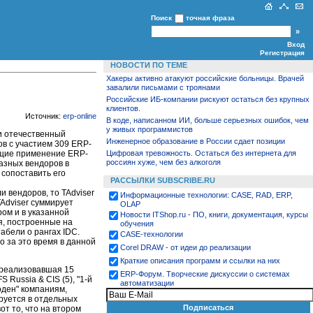
Поиск
точная фраза
Вход
Регистрация
НОВОСТИ ПО ТЕМЕ
Хакеры активно атакуют российские больницы. Врачей
завалили письмами с троянами
Российские ИБ-компании рискуют остаться без крупных
клиентов.
Источник:
erp-online
В коде, написанном ИИ, больше серьезных ошибок, чем
у живых программистов
и отечественный
Инженерное образование в России сдает позиции
ов с участием 309 ERP-
ющие применение ERP-
Цифровая тревожность. Остаться без интернета для
россиян хуже, чем без алкоголя
азных вендоров в
 сопоставить его
РАССЫЛКИ SUBSCRIBE.RU
и вендоров, то TAdviser
Информационные технологии: CASE, RAD, ERP,
TAdviser суммирует
OLAP
ром и в указанной
Новости ITShop.ru - ПО, книги, документация, курсы
я, построенные на
обучения
абели о рангах IDC.
CASE-технологии
его за это время в данной
Corel DRAW - от идеи до реализации
Краткие описания программ и ссылки на них
 реализовавшая 15
ЕRP-Форум. Творческие дискуссии о системах
S Russia & CIS (5), "1-й
автоматизации
оден" компаниям,
руется в отдельных
от то, что на втором