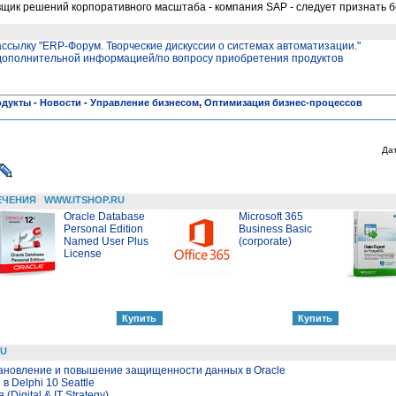
вщик решений корпоративного масштаба - компания SAP - следует признать 
ссылку "ЕRP-Форум. Творческие дискуссии о системах автоматизации."
 дополнительной информацией/по вопросу приобретения продуктов
одукты
-
Новости
-
Управление бизнесом
,
Оптимизация бизнес-процессов
Да
ЕЧЕНИЯ
WWW.ITSHOP.RU
Oracle Database
Microsoft 365
Personal Edition
Business Basic
Named User Plus
(corporate)
License
RU
тановление и повышение защищенности данных в Oracle
 Delphi 10 Seattle
(Digital & IT Strategy)