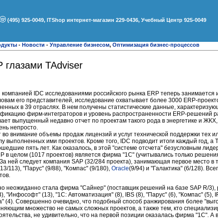
(495) 925-0049, ITShop интернет-магазин 229-0436, Учебный Центр 925-0049
одукты
-
Новости
-
Управление бизнесом
,
Оптимизация бизнес-процессов
 глазами TAdviser
 компанией IDC исследованиями российского рынка ERP теперь занимается 
словам его представителей, исследование охватывает более 3000 ERP-проект
лненных в 39 отраслях. В нем получены статистические данные, характеризу
лификацию фирм-интеграторов и уровень распространенности ERP-решений р
вает выпущенный недавно отчет по проектам такого рода в энергетике и ЖКХ,
ень непросто.
т во внимание объемы продаж лицензий и услуг технической поддержки тех ил
у выполненных ими проектов. Кроме того, IDC подводит итоги каждый год, а 
шедшие пять лет. Как оказалось, в этой "системе отсчета" безусловным лиде
ERP в целом (1017 проектов) является фирма "1С" (учитывались только решени
За ней следует компания SAP (32/284 проекта), занимающая первое место в т
113), "Парус" (9/88), "Компас" (9/180),
Oracle
(9/94) и "Галактика" (6/128). Вс
тов.
о неожиданно стала фирма "Сайнер" (поставщик решений на базе SAP R/3),
 "Инфософт" (13), "1С: Автоматизация" (8), IBS (8), "Парус" (6), "Компас" (5), IF
ка" (4). Совершенно очевидно, что подобный способ ранжирования более "выг
яющим множество не самых сложных проектов, а также тем, кто специализи
оятельства, не удивительно, что на первой позиции оказалась фирма "1С". А в