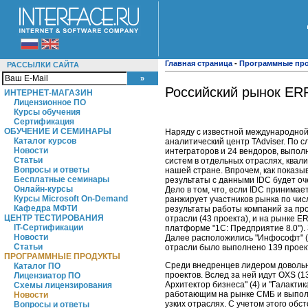
Главная страница
-
Программные пр
РАССЫЛКИ САЙТА
Российский рынок ERP
ИНТЕРНЕТ-МАГАЗИН
Лицензионное ПО
Курсы обучения
Сертификация
ОБУЧЕНИЕ И СЕМИНАРЫ
Наряду с известной международной
Каталог курсов
аналитический центр TAdviser. По 
Новости
интеграторов и 24 вендоров, выпо
Статьи
систем в отдельных отраслях, ква
Вопросы и ответы
нашей стране. Впрочем, как показы
Бесплатные семинары
результаты с данными IDC будет оч
Онлайн-курсы
Дело в том, что, если IDC принимае
Курсы Microsoft On-Demand
ранжирует участников рынка по числ
Кафедра МФТИ
результаты работы компаний за про
ЦЕНТР ТЕСТИРОВАНИЯ
отрасли (43 проекта), и на рынке 
IT-Сертификации
платформе "1С: Предприятие 8.0"). 
Новости
Далее расположились "Инфософт" (13/
Статьи
отрасли было выполнено 139 проек
ПРОГРАММНЫЕ ПРОДУКТЫ
Среди внедренцев лидером довольн
Каталог ПО
проектов. Вслед за ней идут OXS (13),
Лицензиатор ПО
Архитектор бизнеса" (4) и "Галакти
Схемы лицензирования
работающим на рынке СМБ и выполн
Новости
узких отраслях. С учетом этого обст
Вопросы и ответы