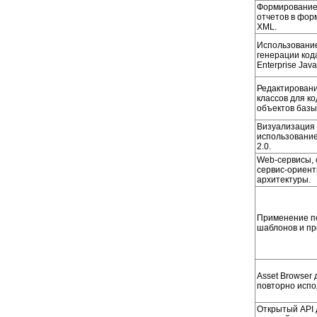
Формирование
отчетов в фор
XML.
Использовани
генерации кода
Enterprise Jav
Редактирован
классов для ко
объектов базы
Визуализация 
использовани
2.0.
Web-сервисы, 
сервис-ориен
архитектуры.
Применение п
шаблонов и пр
Asset Browser 
повторно испо
Открытый API 