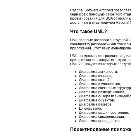
Rational Software Architect позвол
сервисов с помощью открытого ста
проектирования для SOA от анализ
доступные в виде модулей Rational
Что такое UML?
UML впервые разработан группой Ob
сообществу разработчиков стабиль
приложений. Этот язык моделирова
UML предоставляет различные диаг
приложения с помощью стандартной
UML 2.0, каждая из которых предст
Диаграмма активности;
Диаграмма классов;
Диаграмма связей;
Диаграмма компонентов;
Диаграмма составных структур
Диаграмма развертывания;
Диаграмма обзора взаимодейс
Диаграмма объектов;
Диаграмма пакетов;
Циклограмма;
Диаграмма машин состояния;
Диаграмма синхронизации;
Диаграмма прецедентов.
Проектирование приложе