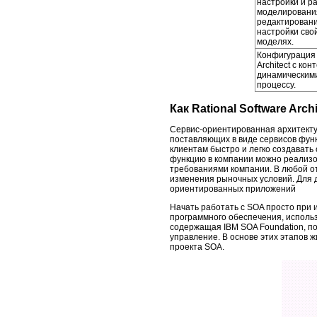
настройки и р
моделирования
редактирован
настройки сво
моделях.
Конфигурация 
Architect с ко
динамическими
процессу.
Как Rational Software Arc
Сервис-ориентированная архитекту
поставляющих в виде сервисов фун
клиентам быстро и легко создават
функцию в компании можно реализов
требованиями компании. В любой о
изменения рыночных условий. Для д
ориентированных приложений
Начать работать с SOA просто при 
программного обеспечения, исполь
содержащая IBM SOA Foundation, по
управление. В основе этих этапов 
проекта SOA.