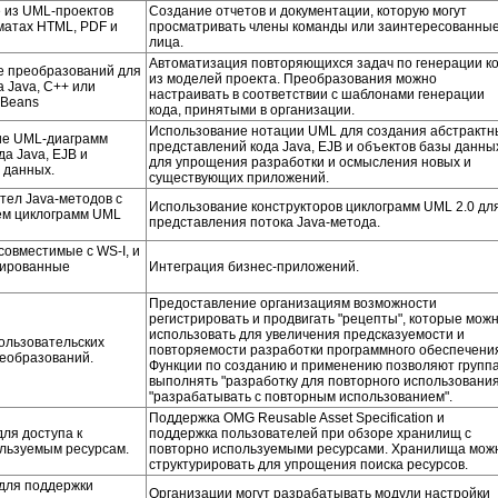
 из UML-проектов
Создание отчетов и документации, которую могут
матах HTML, PDF и
просматривать члены команды или заинтересованны
лица.
Автоматизация повторяющихся задач по генерации к
е преобразований для
из моделей проекта. Преобразования можно
 Java, C++ или
настраивать в соответствии с шаблонами генерации
aBeans
кода, принятыми в организации.
Использование нотации UML для создания абстрактн
ие UML-диаграмм
представлений кода Java, EJB и объектов базы данны
да Java, EJB и
для упрощения разработки и осмысления новых и
 данных.
существующих приложений.
тел Java-методов с
Использование конструкторов циклограмм UML 2.0 дл
ем циклограмм UML
представления потока Java-метода.
совместимые с WS-I, и
тированные
Интеграция бизнес-приложений.
Предоставление организациям возможности
регистрировать и продвигать "рецепты", которые мож
использовать для увеличения предсказуемости и
ользовательских
повторяемости разработки программного обеспечени
еобразований.
Функции по созданию и применению позволяют групп
выполнять "разработку для повторного использования
"разрабатывать с повторным использованием".
Поддержка OMG Reusable Asset Specification и
для доступа к
поддержка пользователей при обзоре хранилищ с
льзуемым ресурсам.
повторно используемыми ресурсами. Хранилища мож
структурировать для упрощения поиска ресурсов.
для поддержки
Организации могут разрабатывать модули настройки