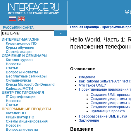
Главная страница
-
Программные пр
РАССЫЛКИ САЙТА
Hello World, Часть 1: 
ИНТЕРНЕТ-МАГАЗИН
Лицензионное ПО
приложения телефонн
Курсы обучения
Сертификация
ОБУЧЕНИЕ И СЕМИНАРЫ
Каталог курсов
Новости
Статьи
Оглавление
Вопросы и ответы
Бесплатные семинары
Введение
Онлайн-курсы
Как Rational Software Architec
Курсы Microsoft On-Demand
Что такое UML?
Кафедра МФТИ
Проектирование приложения 
ЦЕНТР ТЕСТИРОВАНИЯ
Создание UML-проекта
IT-Сертификации
Создание диаграммы п
Новости
Создание диаграммы к
Статьи
Создание циклограммы
ПРОГРАММНЫЕ ПРОДУКТЫ
Публикация проекта
Каталог ПО
Преобразование UML в Java
Лицензиатор ПО
Заключение
Схемы лицензирования
Новости
Введение
Вопросы и ответы