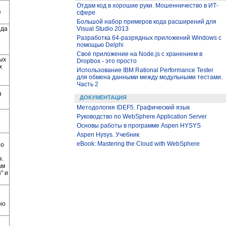
Отдам код в хорошие руки. Мошенничество в ИТ-
е
сфере
Большой набор примеров кода расширений для
Visual Studio 2013
ода
Разработка 64-разрядных приложений Windows с
помощью Delphi
Своё приложение на Node.js с хранением в
ых
Dropbox - это просто
х
Использование IBM Rational Performance Tester
для обмена данными между модульными тестами.
Часть 2
я
ДОКУМЕНТАЦИЯ
Методология IDEF5. Графический язык
Руководство по WebSphere Application Server
Основы работы в программе Aspen HYSYS
Aspen Hysys. Учебник
eBook: Mastering the Cloud with WebSphere
но
я.
ам
" и
но