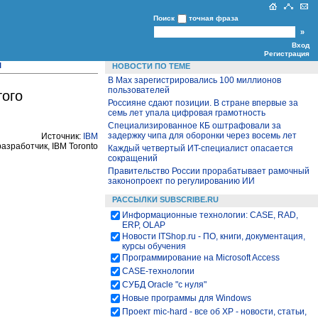
Поиск
точная фраза
Вход
Регистрация
l
НОВОСТИ ПО ТЕМЕ
В Max зарегистрировались 100 миллионов
пользователей
того
Россияне сдают позиции. В стране впервые за
семь лет упала цифровая грамотность
Специализированное КБ оштрафовали за
задержку чипа для оборонки через восемь лет
Источник:
IBM
разработчик, IBM Toronto
Каждый четвертый ИT-специалист опасается
сокращений
Правительство России прорабатывает рамочный
законопроект по регулированию ИИ
РАССЫЛКИ SUBSCRIBE.RU
Информационные технологии: CASE, RAD,
ERP, OLAP
Новости ITShop.ru - ПО, книги, документация,
курсы обучения
Программирование на Microsoft Access
CASE-технологии
СУБД Oracle "с нуля"
Новые программы для Windows
Проект mic-hard - все об XP - новости, статьи,