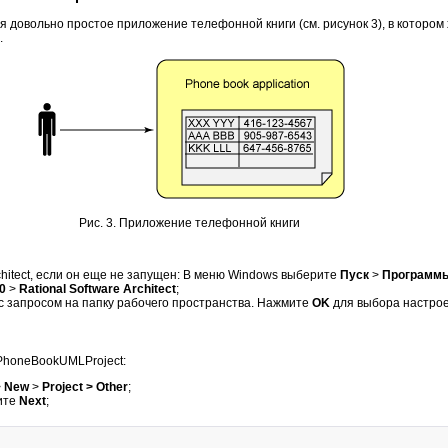
 довольно простое приложение телефонной книги (см. рисунок 3), в котором
.
Рис. 3. Приложение телефонной книги
rchitect, если он еще не запущен: В меню Windows выберите
Пуск
>
Программ
.0
>
Rational Software Architect
;
с запросом на папку рабочего пространства. Нажмите
OK
для выбора настрое
PhoneBookUMLProject:
>
New
>
Project > Other
;
ите
Next
;