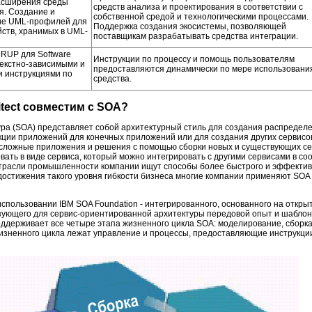
асширения среды
средств анализа и проектирования в соответствии с
. Создание и
собственной средой и технологическими процессами.
ие UML-профилей для
Поддержка создания экосистемы, позволяющей
йств, хранимых в UML-
поставщикам разрабатывать средства интеграции.
RUP для Software
Инструкции по процессу и помощь пользователям
нтекстно-зависимыми и
предоставляются динамически по мере использовани
 инструкциями по
средства.
hitect совместим с SOA?
ра (SOA) представляет собой архитектурный стиль для создания распределе
кции приложений для конечных приложений или для создания других сервисо
ь сложные приложения и решения с помощью сборки новых и существующих се
ать в виде сервиса, который можно интегрировать с другими сервисами в соо
трасли промышленности компании ищут способы более быстрого и эффектив
остижения такого уровня гибкости бизнеса многие компании применяют SOA 
использовании IBM SOA Foundation - интегрированного, основанного на откр
зующего для сервис-ориентированной архитектуры передовой опыт и шаблон
ддерживает все четыре этапа жизненного цикла SOA: моделирование, сборка
жизненного цикла лежат управление и процессы, предоставляющие инструкции