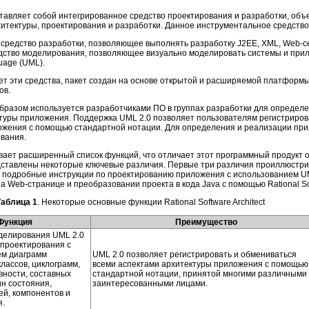
тавляет собой интегрированное средство проектирования и разработки, об
итектуры, проектирования и разработки. Данное инструментальное средство
 средство разработки, позволяющее выполнять разработку J2EE, XML, Web-сер
дство моделирования, позволяющее визуально моделировать системы и при
uage (UML).
няет эти средства, пакет создан на основе открытой и расширяемой платформ
ов.
ым образом используется разработчиками ПО в группах разработки для опреде
ктуры приложения. Поддержка UML 2.0 позволяет пользователям регистриров
ожения с помощью стандартной нотации. Для определения и реализации пр
вания.
рживает расширенный список функций, что отличает этот программный продукт
дставлены некоторые ключевые различия. Первые три различия проиллюстр
 подробные инструкции по проектированию приложения с использованием U
Web-странице и преобразовании проекта в кода Java с помощью Rational Soft
Таблица 1
. Некоторые основные функции Rational Software Architect
Функция
Преимущество
делирования UML 2.0
 проектирования с
ем диаграмм
UML 2.0 позволяет регистрировать и обмениваться
лассов, циклограмм,
всеми аспектами архитектуры приложения с помощью
вности, составных
стандартной нотации, принятой многими различными
ин состояния,
заинтересованными лицами.
ей, компонентов и
.