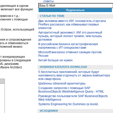
советы
ъединяющее в одном
 включает все функции:
висов и т.д.;
СТАТЬИ ПО ТЕМЕ
ложения с помощью
Два человека вместо ИИ: основатель стартапа
Fireflies рассказал, как обманывал первых
клиентов
ы Eclipse, использующей
Авторитетный экономист: ИИ это рыночный
пузырь, который лопнет громче, чем пузырь
доткомов
ления и сопровождения
ать и обмениваться
В российском бизнесе катастрофическая
иложений можно
напряженка с ИТ-специалистами
Microsoft внезапно отменил санкции против
России
 от конкурирующих
Китай больше не нужен
ированы в следующем
ML-диаграмм,
НОВИНКИ КАТАЛОГА DOWNLOAD
ware Architect.
5 бесплатных приложений, которые будут
напоминать вам отдохнуть от экрана компьютера
или смартфона
Шаблоны облачной архитектуры
Создание запросов с помощью SAP
BusinessObjects WebIntelligence Query - HTML
Руководство пользователя SAP BusinessObjects
Web Intelligence
Systems Engineering for Dummies (e-book)
ИСХОДНИКИ