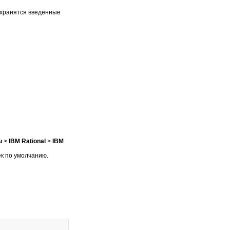
 хранятся введенные
ы
>
IBM Rational
>
IBM
к по умолчанию.