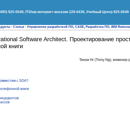
(495) 925-0049, ITShop интернет-магазин 229-0436, Учебный Центр 925-0049
одукты
-
Статьи
-
Управление разработкой ПО
,
CASE
,
Разработка ПО
,
IBM Rationa
Rational Software Architect. Проектирование прос
ой книги
Тинни Нг (Tinny Ng), инженер-
t совместим с SOA?
телефонной книги
рецедентов
лассов