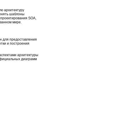
ую архитектуру
менять шаблоны
 проектирования SOA,
ованном мире.
ан для предоставления
отки и построения
аспектами архитектуры
официальных диаграмм