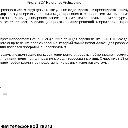
Рис. 2. SOA Reference Architecture
яет разработчикам структуры ПО визуально моделировать и проектировать гибк
ндартного универсального языка моделирования (UML) и автоматически при
а и разработки до внедрения. Кроме того, имеются различные новые ресурсы
 Software Architect, облегчающие проектирование решений в сервис-ориентир
ject Management Group (OMG) в 1997, текущая версия языка - 2.0. UML созд
ного общего языка проектирования, который можно использовать для разраб
ния является программно-независимым.
раммы, позволяющие пользователям регистрировать и обмениваться всеми 
 нотации, понятной для различных заинтересованных лиц. Существует 13 
авляет собой различное представление разных аспектов системы:
;
твий;
ния телефонной книги