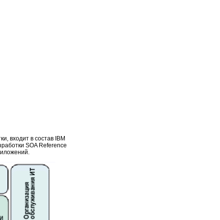
и, входит в состав IBM
зработки SOA Reference
риложений.