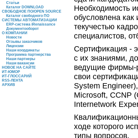
Статьи
Необходимость и
Каталог DOWNLOAD
СВОБОДНОЕ ПО/OPEN SOURCE
обусловлена как 
Каталог свободного ПО
СИСТЕМЫ АВТОМАТИЗАЦИИ
текучестью кадро
ERP-система iRenaissance
Документооборот
О КОМПАНИИ
специалистов, о
Новости
Отзывы заказчиков
Лицензии
Сертификация - э
Наши координаты
Программа партнерства
с их знаниями, д
Наши партнеры
Наши вакансии
ведущие фирмы-р
НОВОЕ НА САЙТЕ
ИТ-ЮМОР
свои сертификаци
ИТ-ГЛОССАРИЙ
RSS-ЛЕНТА
System Engineer),
АРХИВ
Microsoft, CCNP (C
Internetwork Exper
Квалификационный
ходе которого ис
типы вопросов.