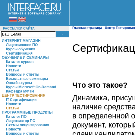
Главная страница
-
Центр Тестирова
РАССЫЛКИ САЙТА
ИНТЕРНЕТ-МАГАЗИН
Сертификац
Лицензионное ПО
Курсы обучения
Сертификация
ОБУЧЕНИЕ И СЕМИНАРЫ
Каталог курсов
Новости
Статьи
Вопросы и ответы
Бесплатные семинары
Что это такое?
Онлайн-курсы
Курсы Microsoft On-Demand
Кафедра МФТИ
Динамика, прису
ЦЕНТР ТЕСТИРОВАНИЯ
IT-Сертификации
Новости
наличие средства
Статьи
ПРОГРАММНЫЕ ПРОДУКТЫ
в определенной о
Каталог ПО
Лицензиатор ПО
документ, котор
Схемы лицензирования
Новости
сдачи кандидатом
Вопросы и ответы