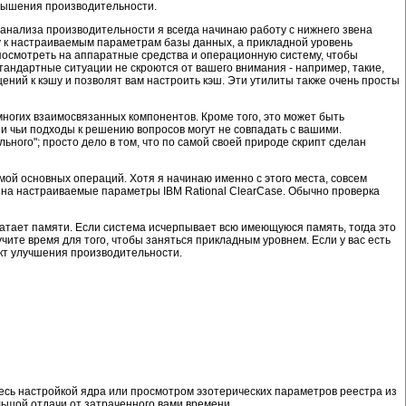
повышения производительности.
анализа производительности я всегда начинаю работу с нижнего звена
жу к настраиваемым параметрам базы данных, а прикладной уровень
посмотреть на аппаратные средства и операционную систему, чтобы
тандартные ситуации не скроются от вашего внимания - например, такие,
щений к кэшу и позволят вам настроить кэш. Эти утилиты также очень просты
 многих взаимосвязанных компонентов. Кроме того, это может быть
 и чьи подходы к решению вопросов могут не совпадать с вашими.
ьного"; просто дело в том, что по самой своей природе скрипт сделан
ой основных операций. Хотя я начинаю именно с этого места, совсем
ни на настраиваемые параметры IBM Rational ClearCase. Обычно проверка
 хватает памяти. Если система исчерпывает всю имеющуюся память, тогда это
чите время для того, чтобы заняться прикладным уровнем. Если у вас есть
кт улучшения производительности.
тесь настройкой ядра или просмотром эзотерических параметров реестра из
ольшой отдачи от затраченного вами времени.