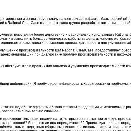
актирование и регистрирует сдачу на контроль артефактов базы версий объек
ий с Rational ClearCase выполняет ваша группа разработчиков за жизненный 
ложения, помогая им более действенно и рационально использовать Rational
волит им выполнить большее количество работы за день, и, конечно же, быстр
 оцениваете возможности повышения производительности для улучшения эффе
 улучшению производительности IBM Rational ClearCase, предоставляет обзор
бя зарекомендовавший при диагностике проблем производительности и нахожд
ых инструментов и практик для анализа и улучшения производительности IBM
 общей информации. Я пробую идентифицировать характеристики проблемы, и
, так как подобные эффекты обычно связаны с недавними изменениями в раб
- распознать значительно сложнее.
ем производительности, похожи на те, которые решаются при отладке прило
атковременной? Является ли она периодической? Происходит ли она в опре
облема только тогда, когда сборка выполняется с использованием clearmake 
 можно легко воспроизвести, например, связанными с определенными команд