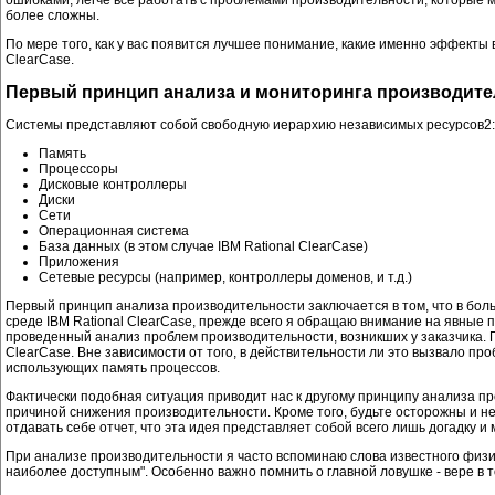
более сложны.
По мере того, как у вас появится лучшее понимание, какие именно эффекты 
ClearCase.
Первый принцип анализа и мониторинга производит
Системы представляют собой свободную иерархию независимых ресурсов2:
Память
Процессоры
Дисковые контроллеры
Диски
Сети
Операционная система
База данных (в этом случае IBM Rational ClearCase)
Приложения
Сетевые ресурсы (например, контроллеры доменов, и т.д.)
Первый принцип анализа производительности заключается в том, что в боль
среде IBM Rational ClearCase, прежде всего я обращаю внимание на явные п
проведенный анализ проблем производительности, возникших у заказчика. 
ClearCase. Вне зависимости от того, в действительности ли это вызвало п
использующих память процессов.
Фактически подобная ситуация приводит нас к другому принципу анализа п
причиной снижения производительности. Кроме того, будьте осторожны и не 
отдавать себе отчет, что эта идея представляет собой всего лишь догадку 
При анализе производительности я часто вспоминаю слова известного физик
наиболее доступным". Особенно важно помнить о главной ловушке - вере в 