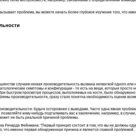
вызывает проблема, вы можете начать более глубокое изучение того, что име
ельности
шинстве случаев низкая производительность вызвана нехваткой одного или н
атологические симптомы и конфигурации - то есть на вещи, которые просто н
При быстром просмотре процессов, выполняемых на хосте, было обнаружено в
роблемы производительности, сразу стало понятна необходимость оценки воз
роизводительности: будьте осторожнее с выводами. Часто одна явная пробле
позволяйте кому-нибудь подталкивать вас к заключению, например, в случае,
и может не быть реальной причиной проблемы.
а Ричарда Фейнмана: "Первый принцип состоит в том, что вы не должны одур
то, что именно первая обнаруженная причина и является главной проблемой.