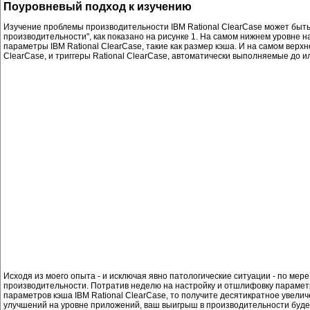
Поуровневый подход к изучению
Изучение проблемы производительности IBM Rational ClearCase может быть
производительности", как показано на рисунке 1. На самом нижнем уровне 
параметры IBM Rational ClearCase, такие как размер кэша. И на самом вер
ClearCase, и триггеры Rational ClearCase, автоматически выполняемые до и
Исходя из моего опыта - и исключая явно патологические ситуации - по ме
производительности. Потратив неделю на настройку и отшлифовку параметр
параметров кэша IBM Rational ClearCase, то получите десятикратное увели
улучшений на уровне приложений, ваш выигрыш в производительности будет