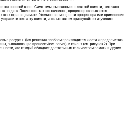
яется основой всего. Симптомы, вызванные нехваткой памяти, включают
х на диск. После того, как это началось, процессор оказывается
ех этих страниц памяти. Увеличение мощности процессора или применение
устраните нехватку памяти, и только затем приступайте к изучению
етевые ресурсы. Для решения проблем производительности я предпочитаю
ы, выполняющие процесс view_server), и клиент (см. рисунок 2). При
енности, что каждый обладает достаточным количеством памяти и других