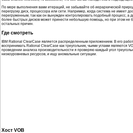
По мере выполнения вами итераций, не забывайте об иерархической природ
перегрузку диск, процессора или сети. Например, когда система не имеет до
перегруженным, так как он вынужден контролировать подобный процесс, а
более быстрых дисков может принести небольшую помощь, но при этом не бу
остальных причин.
Где смотреть
IBM Rational ClearCase является распределенным приложением. В его раб
воспринимать Rational ClearCase как треугольник, чьими углами являются V
проведении анализа производительности я проверяю каждый угол треугольни
низкоуровневых ресурсов, и ищу аномальные ситуации.
Хост VOB