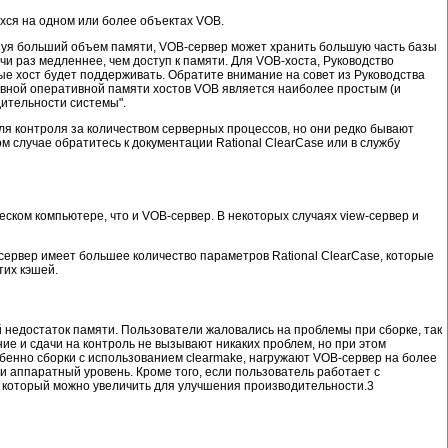
хся на одном или более объектах VOB.
зуя больший объем памяти, VOB-сервер может хранить большую часть базы
чи раз медленнее, чем доступ к памяти. Для VOB-хоста, Руководство
е хост будет поддерживать. Обратите внимание на совет из Руководства
вной оперативной памяти хостов VOB является наиболее простым (и
ительности системы".
ля контроля за количеством серверных процессов, но они редко бывают
м случае обратитесь к документации Rational ClearCase или в службу
еском компьютере, что и VOB-сервер. В некоторых случаях view-сервер и
-сервер имеет большее количество параметров Rational ClearCase, которые
тих кэшей.
й недостаток памяти. Пользователи жаловались на проблемы при сборке, так
ие и сдачи на контроль не вызывают никаких проблем, но при этом
обенно сборки с использованием clearmake, нагружают VOB-сервер на более
и аппаратный уровень. Кроме того, если пользователь работает с
 который можно увеличить для улучшения производительности.3