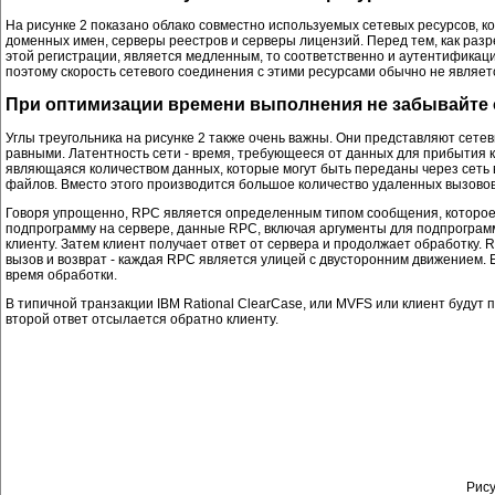
На рисунке 2 показано облако совместно используемых сетевых ресурсов, 
доменных имен, серверы реестров и серверы лицензий. Перед тем, как раз
этой регистрации, является медленным, то соответственно и аутентификаци
поэтому скорость сетевого соединения с этими ресурсами обычно не являет
При оптимизации времени выполнения не забывайте 
Углы треугольника на рисунке 2 также очень важны. Они представляют сете
равными. Латентность сети - время, требующееся от данных для прибытия к
являющаяся количеством данных, которые могут быть переданы через сеть в
файлов. Вместо этого производится большое количество удаленных вызовов
Говоря упрощенно, RPC является определенным типом сообщения, которое 
подпрограмму на сервере, данные RPC, включая аргументы для подпрограмм
клиенту. Затем клиент получает ответ от сервера и продолжает обработку. R
вызов и возврат - каждая RPC является улицей с двусторонним движением. 
время обработки.
В типичной транзакции IBM Rational ClearCase, или MVFS или клиент будут 
второй ответ отсылается обратно клиенту.
Рису