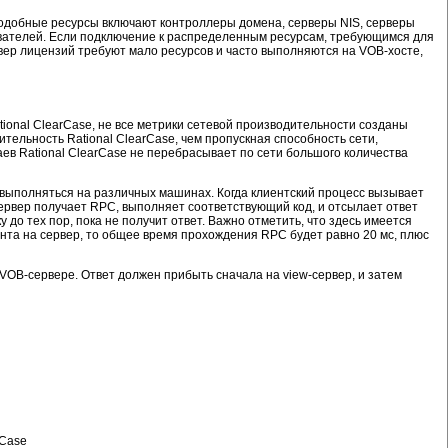
 Подобные ресурсы включают контроллеры домена, серверы NIS, серверы
ователей. Если подключение к распределенным ресурсам, требующимся для
вер лицензий требуют мало ресурсов и часто выполняются на VOB-хосте,
tional ClearCase, не все метрики сетевой производительности созданы
тельность Rational ClearCase, чем пропускная способность сети,
ев Rational ClearCase не перебрасывает по сети большого количества
выполняться на различных машинах. Когда клиентский процесс вызывает
ервер получает RPC, выполняет соответствующий код, и отсылает ответ
до тех пор, пока не получит ответ. Важно отметить, что здесь имеется
нта на сервер, то общее время прохождения RPC будет равно 20 мс, плюс
 VOB-сервере. Ответ должен прибыть сначала на view-сервер, и затем
rCase