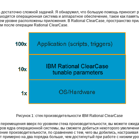
 достаточно сложной задачей. Я обнаружил, что большую помощь приносит р
находятся операционная система и аппаратное обеспечение, такое как памят
хнем уровне расположены приложения. В Rational ClearCase, пространство п
ли после операции Rational ClearCase.
Рисунок 1: стек производительности IBM Rational ClearCase
ре перемещения вверх по уровням стека производительности, вы можете ожи
ов ядра операционной системы, вы сможете добиться некоторого увеличения
чение производительности, по сравнению с тем, чего вы добились, настраива
 примерно на два порядка больше, чем достигнутый при работе с низким уро