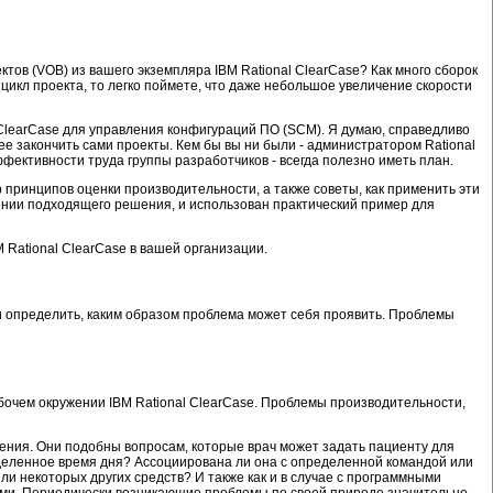
тов (VOB) из вашего экземпляра IBM Rational ClearCase? Как много сборок
цикл проекта, то легко поймете, что даже небольшое увеличение скорости
 ClearCase для управления конфигураций ПО (SCM). Я думаю, справедливо
ее закончить сами проекты. Кем бы вы ни были - администратором Rational
ктивности труда группы разработчиков - всегда полезно иметь план.
 принципов оценки производительности, а также советы, как применить эти
ении подходящего решения, и использован практический пример для
 Rational ClearCase в вашей организации.
 определить, каким образом проблема может себя проявить. Проблемы
очем окружении IBM Rational ClearCase. Проблемы производительности,
жения. Они подобны вопросам, которые врач может задать пациенту для
деленное время дня? Ассоциирована ли она с определенной командой или
или некоторых других средств? И также как и в случае с программными
ами. Периодически возникающие проблемы по своей природе значительно