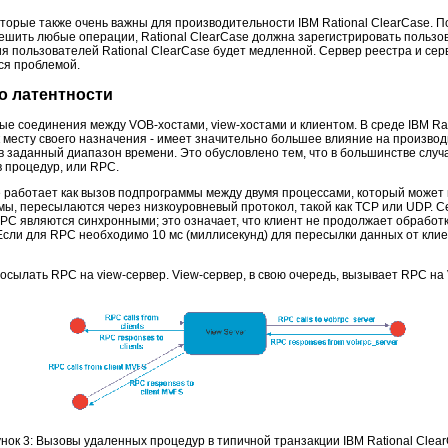
которые также очень важны для производительности IBM Rational ClearCase.
решить любые операции, Rational ClearCase должна зарегистрировать польз
я пользователей Rational ClearCase будет медленной. Сервер реестра и сер
ся проблемой.
о латентности
вые соединения между VOB-хостами, view-хостами и клиентом. В среде IBM Ra
 месту своего назначения - имеет значительно большее влияние на производи
 заданный диапазон времени. Это обусловлено тем, что в большинстве случа
 процедур, или RPC.
работает как вызов подпрограммы между двумя процессами, который может 
ы, пересылаются через низкоуровневый протокол, такой как TCP или UDP. С
PC являются синхронными; это означает, что клиент не продолжает обработку 
Если для RPC необходимо 10 мс (миллисекунд) для пересылки данных от клие
посылать RPC на view-сервер. View-сервер, в свою очередь, вызывает RPC на
нок 3: Вызовы удаленных процедур в типичной транзакции IBM Rational Clea