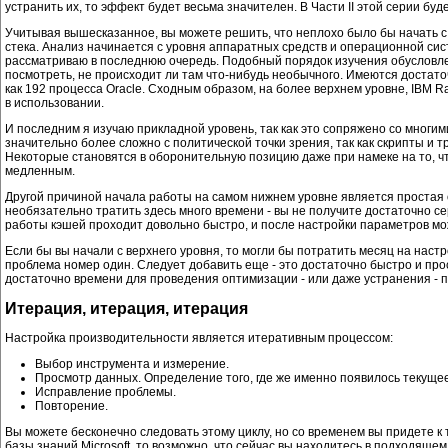
устранить их, то эффект будет весьма значителен. В Части II этой серии б
Учитывая вышесказанное, вы можете решить, что неплохо было бы начать с
стека. Анализ начинается с уровня аппаратных средств и операционной сис
рассматриваю в последнюю очередь. Подобный порядок изучения обусловле
посмотреть, не происходит ли там что-нибудь необычного. Имеются достато
как 192 процесса Oracle. Сходным образом, на более верхнем уровне, IBM R
в использовании.
И последним я изучаю прикладной уровень, так как это сопряжено со многим
значительно более сложно с политической точки зрения, так как скрипты и 
Некоторые становятся в оборонительную позицию даже при намеке на то, что
медленным.
Другой причиной начала работы на самом нижнем уровне является простая 
необязательно тратить здесь много времени - вы не получите достаточно се
работы кэшей проходит довольно быстро, и после настройки параметров мо
Если бы вы начали с верхнего уровня, то могли бы потратить месяц на настр
проблема номер один. Следует добавить еще - это достаточно быстро и прос
достаточно времени для проведения оптимизации - или даже устранения - 
Итерация, итерация, итерация
Настройка производительности является итеративным процессом:
Выбор инструмента и измерение.
Просмотр данных. Определение того, где же именно появилось текущее
Исправление проблемы.
Повторение.
Вы можете бесконечно следовать этому циклу, но со временем вы придете к
базы знаний Microsoft, то возможно, что сейчас вы находитесь в подходящем