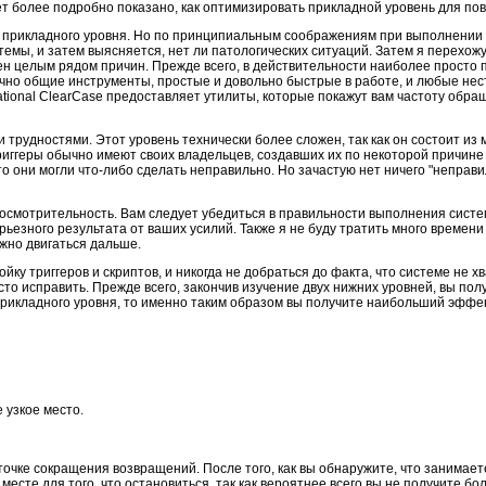
удет более подробно показано, как оптимизировать прикладной уровень для 
 прикладного уровня. Но по принципиальным соображениям при выполнении 
темы, и затем выясняется, нет ли патологических ситуаций. Затем я перехо
н целым рядом причин. Прежде всего, в действительности наиболее просто 
чно общие инструменты, простые и довольно быстрые в работе, и любые нес
ational ClearCase предоставляет утилиты, которые покажут вам частоту обра
и трудностями. Этот уровень технически более сложен, так как он состоит из
триггеры обычно имеют своих владельцев, создавших их по некоторой причине
 они могли что-либо сделать неправильно. Но зачастую нет ничего "неправил
осмотрительность. Вам следует убедиться в правильности выполнения систем
рьезного результата от ваших усилий. Также я не буду тратить много време
жно двигаться дальше.
ойку триггеров и скриптов, и никогда не добраться до факта, что системе не
то исправить. Прежде всего, закончив изучение двух нижних уровней, вы полу
прикладного уровня, то именно таким образом вы получите наибольший эффе
 узкое место.
 точке сокращения возвращений. После того, как вы обнаружите, что занимае
 месте для того, что остановиться, так как вероятнее всего вы не получите б