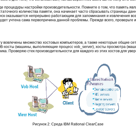
е процедуры настройки производительности. Помните о том, что память явл
статочного количества памяти, она начинает часто сбрасывать страницы данны
 диск оказывается непрерывно работающим для запоминания и извлечения вс
дет учтена сама первопричина данной проблемы. Прежде всего, проверьте и 
оту вовлечены множество хостовых компьютеров, а также некоторые общие с
OB-хосты (машины, выполняющие процесс vob_server), хосты просмотра (машин
ка. Проверяю стек производительности для каждого из этих хостов для увер
Рисунок 2: Среда IBM Rational ClearCase