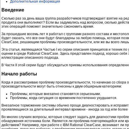
Дополнительная информация
Введение
Сколько раз за день ваша группа разработчиков подтверждает взятие на ред
продукта они выполняют? Если вы задумались над вопросом, сколько действ
этих операций поможет значительно сэкономить время.
За прошедшие восемь лет я работал с группами разного состава и местопо
будет сказать, что все они будут благодарны за любую помощь, которая поз
ClearCase, решающим проблемы производительности, или же вы всего лишь
Эта статья, являющаяся Частью I из серии описания принципов и техник по
оценки в среде Rational ClearCase. Здесь представлен подход, хорошо се
иллюстрации описанного подхода.
В Части II этой серии будут обсуждаться приемы использования определенн
Начало работы
Когда я рассматриваю проблему производительности, то начинаю со сбора
производительности могут быть отнесены к двум обширным категориям:
Проблемы, которые внезапно становятся серьезными.
Проблемы, когда ситуация со временем постепенно ухудшается.
Внезапное торможение системы обычно проще диагностировать и исправить
проявляющиеся за длительный интервал времени - иногда за год или более 
Во многих случаях вопросы, которые следует задать для диагностики пробл
обнаружения источника боли. Является ли проблема повторяющейся или кр
действием? Например, при работе с IBM Rational ClearCase, возникает ли пр
ошибками, легче все работать с проблемами производительности, которые