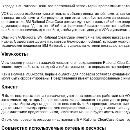
В среде IBM Rational ClearCase постоянный репозитарий программных арт
VOB-серверы особенно чувствительны к объему оперативной памяти, так к
в оперативной памяти. Как результат, при этом потребуется реже запрашива
пользователя BM Rational ClearCase рекомендует минимальный объем опера
администратора: "Достаточный объем физической памяти является наибол
наиболее экономичным) способом, чтобы ускорить доступ к VOB и увеличит
Обычно у VOB-хоста IBM Rational ClearCase имеется не так много настраив
нужны. Существуют другие параметры блокировки (lockmgr), которые можно и
технической поддержки IBM Rational, специалисты которой постараются дат
View-хосты
View-сервер управляет задачей конкретного представления Rational ClearCa
клиент могут работать на одной и той же машине, что определяется конфиг
Как и в случае VOB-хоста, первые области для проверки остаются фундамент
могут быть скорректированы. Представления имеют ассоциированные с ними
Клиент
Я был в некоторых офисах заказчиков, у которых прекрасно работали как VO
как компилятор, который они использовали, расходовал все доступные ресу
процессы сборки идут медленно, то неплохо было бы проверить клиентские 
длительные периоды времени, чем операции взятия на редактирование и сда
динамическими представлениями, клиентская машина будет иметь кэш под 
О том, как проверять ресурсы и настраивать IBM Rational ClearCase, будет 
Совместно используемые сетевые ресурсы