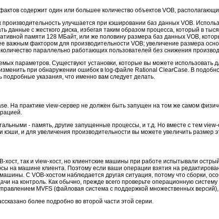
ефактов содержит один или большее количество объектов VOB, располагающи
ак производительность улучшается при кэшировании баз данных VOB. Исполь
ть данные с жесткого диска, избегая таким образом процесса, который в тыся
тивной памяти 128 MБайт, или же половину размера баз данных VOB, которы
ее важным фактором для производительности VOB; увеличение размера осно
ь количество параллельно работающих пользователей без снижения производ
аемых параметров. Существуют установки, которые вы можете использовать д
зменить при обнаружении ошибок в log-файле Rational ClearCase. В подобно
ь подробные указания, что именно вам следует делать.
se. На практике view-сервер не должен быть запущен на том же самом физич
урацией.
альными - память, другие запущенные процессы, и т.д. Но вместе с тем view
 кэши, и для увеличения производительности вы можете увеличить размер э
B-хост, так и view-хост, но клиентские машины при работе испытывали остры
рсы на машине клиента. Поэтому если ваши операции взятия на редактирован
машины. С VOB-хостом наблюдается другая ситуация, потому что сборки, ос
чи на контроль. Как обычно, прежде всего проверьте операционную систему 
управлением MVFS (файловая система с поддержкой множественных версий),
рассказано более подробно во второй части этой серии.