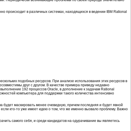
нно происходит в различных системах, находящихся в ведении IBM Rational
ескольких подобных ресурсов. При анализе использования этих ресурсов в
есовместимы друг с другом. В качестве примера приведу недавно
ыполнение 192 процессов Oracle, в дополнение к задачам Rational
можностей компьютера для поддержки такого количества интенсивно
ма будет маскировать менее очевидную, причем последняя и будет явной
 если кто-то уже имеет идею о том, что же именно вызвало проблему. Важно
ачить самого себя, и среди кандидатов на одурачивание вы являетесь