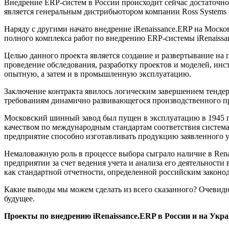
Внедрение ERP-систем в России происходит сейчас достаточно и
является генеральным дистрибьютором компании Ross Systems 
Наряду с другими начато внедрение iRenaissance.ERP на М
полного комплекса работ по внедрению ERP-системы iRenaiss
Целью данного проекта является создание и развертывание на
проведение обследования, разработку проектов и моделей, ин
опытную, а затем и в промышленную эксплуатацию.
Заключение контракта явилось логическим завершением тен
требованиям динамично развивающегося производственного п
Московский шинный завод был пущен в эксплуатацию в 1945 го
качеством по международным стандартам соответствия систем
предприятие способно изготавливать продукцию заявленного у
Немаловажную роль в процессе выбора сыграло наличие в Renai
предприятии за счет ведения учета и анализа его деятельности
как стандартной отчетности, определенной российским законод
Какие выводы мы можем сделать из всего сказанного? Очевидно
будущее.
Проекты по внедрению iRenaissance.ERP в России и на Укра