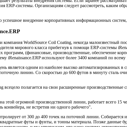
удшает результаты внедрения системы. Если заранее рассматрива
ия ERP-системы. Организациям следует рассмотреть, каким обр
ко успешное внедрение корпоративных информационных систем,
ance.ERP
ки компания WorldSource Coil Coating, некогда малоизвестный 
водителя мирового класса прибегнув к помощи ERP-системы iRena
ых программ, (финансовые, производственные, обеспечение корп
тему iRenaissance.ERP используют более 3400 компаний по всему 
ень является одним из наиболее высоко автоматизированных в с
поточную линию. Со скоростью до 600 футов в минуту сталь очи
.
ting всецело полагается на свои расширенные производственные
 на этой огромной производственной линии, работает всего 15 ч
ь конвейера, не встретив ни одного рабочего".
ролирует от 300 до 400 точек на поточной линии. Собирается 
 квадратные футы и фунты, и тонны материала. Позже данные б
одительности, и мы утверждаем, что наша система автоматизиро