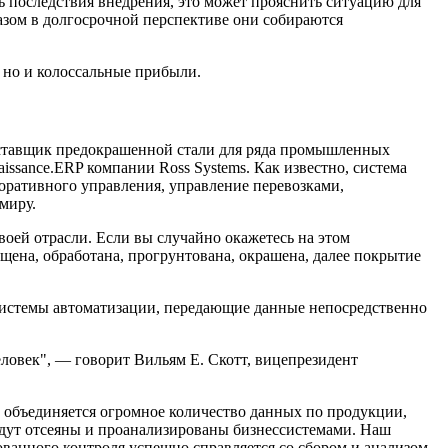
ть последствия внедрения, это может прояснить ситуацию для
азом в долгосрочной перспективе они собираются
 но и колоссальные прибыли.
поставщик предокрашенной стали для ряда промышленных
issance.ERP компании Ross Systems. Как известно, система
оративного управления, управление перевозками,
миру.
воей отрасли. Если вы случайно окажетесь на этом
щена, обработана, прогрунтована, окрашена, далее покрытие
 системы автоматизации, передающие данные непосредственно
еловек", — говорит Вильям Е. Скотт, вицепрезидент
и объединяется огромное количество данных по продукции,
удут отсеяны и проанализированы бизнессистемами. Наш
ванного контроля успешно справляется со сбором и анализом