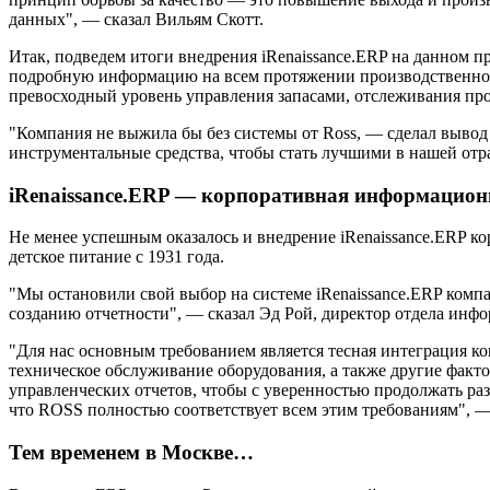
данных", — сказал Вильям Скотт.
Итак, подведем итоги внедрения iRenaissance.ERP на данном п
подробную информацию на всем протяжении производственного 
превосходный уровень управления запасами, отслеживания про
"Компания не выжила бы без системы от Ross, — сделал вывод
инструментальные средства, чтобы стать лучшими в нашей отр
iRenaissance.ERP — корпоративная информацион
Не менее успешным оказалось и внедрение iRenaissance.ERP к
детское питание с 1931 года.
"Мы остановили свой выбор на системе iRenaissance.ERP ком
созданию отчетности", — сказал Эд Рой, директор отдела инфо
"Для нас основным требованием является тесная интеграция к
техническое обслуживание оборудования, а также другие факт
управленческих отчетов, чтобы с уверенностью продолжать раз
что ROSS полностью соответствует всем этим требованиям", —
Тем временем в Москве…