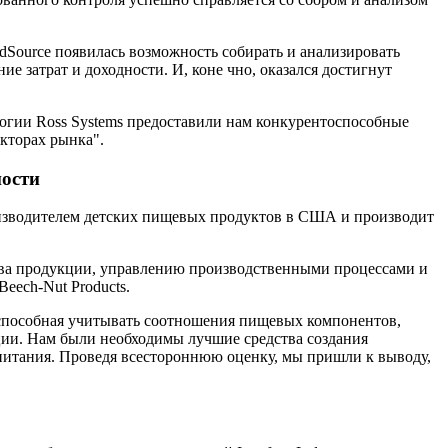
dSource появилась возможность собирать и анализировать
 затрат и доходности. И, коне чно, оказался достигнут
огии Ross Systems предоставили нам конкурентоспособные
кторах рынка".
ности
роизводителем детских пищевых продуктов в США и производит
тва продукции, управлению производственными процессами и
eech-Nut Products.
 способная учитывать соотношения пищевых компонентов,
ции. Нам были необходимы лучшие средства создания
 питания. Проведя всестороннюю оценку, мы пришли к выводу,