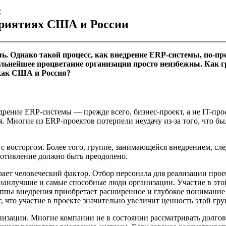
:
приятиях США и России
. Однако такой процесс, как внедрение ERP-системы, по-пре
льнейшее процветание организации просто неизбежны. Как г
 как США и Россия?
дрение ERP-системы — прежде всего, бизнес-проект, а не IT-пр
. Многие из ERP-проектов потерпели неудачу из-за того, что б
с восторгом. Более того, группе, занимающейся внедрением, сл
ротивление должно быть преодолено.
ет человеческий фактор. Отбор персонала для реализации прое
ы наилучшие и самые способные люди организации. Участие в эт
уппы внедрения приобретает расширенное и глубокое понимание
 что участие в проекте значительно увеличит ценность этой гр
изации. Многие компании не в состоянии рассматривать долгов