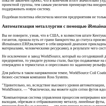
пока не закончен проект, что в конечном итоге значительно ух
проектной группы, тем самым увеличив преимущества внедрен
поддерживать новую систему.
Подобная политика обеспечила многим предприятиям не толь
Автоматизация металлургии с помощью iRenaiss
Вы не поверите, узнав, что в США, в холмистом штате Кентук
гигантов, прошла путь от грани банкротства до статуса произ
iRenaissance.ERP,включает в себя широкий диапазон прикладн
материалами, человеческими ресурсами), в результате чего сис
Не исключение и завод WorldSource, который на сегодняшний д
предприятии, то увидите рулоны стали, быстро подаваемые на 
отверждено в термостатах и опрессовано по заданному рельефу
Для работы в таком напряженном темпе, WorldSource Coil Coa
бизнес-системам компании Ross Systems.
"Удивительно, но, вследствие высокого уровня автоматизации,
WorldSource, — "Фактически, вы можете идти сотни футов вдол
"Компьютерная система управления процессом непрерывно конт
выходам, обрезкам и отбракованному металлу, линейные футы,
принцип борьбы за качество — это повышение выхода и произв