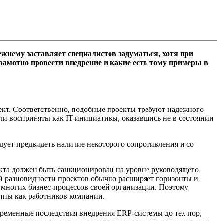
жнему заставляет специалистов задуматься, хотя при
рамотно провести внедрение и какие есть тому примеры в
оект. Соответственно, подобные проекты требуют надежного
ыли восприняты как IT-инициативы, оказавшись не в состоянии
едует предвидеть наличие некоторого сопротивления и со
кта должен быть санкционирован на уровне руководящего
ой разновидности проектов обычно расширяет горизонты и
 многих бизнес-процессов своей организации. Поэтому
уппы как работников компании.
ременные последствия внедрения ERP-системы до тех пор,