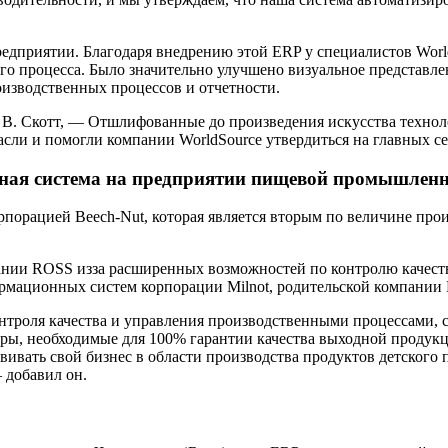
редприятии. Благодаря внедрению этой ERP у специалистов Worl
процесса. Было значительно улучшено визуальное представление
изводственных процессов и отчетности.
 В. Скотт, — Отшлифованные до произведения искусства технол
асли и помогли компании WorldSource утвердиться на главных се
ная система на предприятии пищевой промышлен
орпорацией Beech-Nut, которая является вторым по величине п
пании ROSS изза расширенных возможностей по контролю качес
рмационных систем корпорации Milnot, родительской компании B
онтроля качества и управления производственными процессами,
оры, необходимые для 100% гарантии качества выходной продук
вивать свой бизнес в области производства продуктов детского
 добавил он.