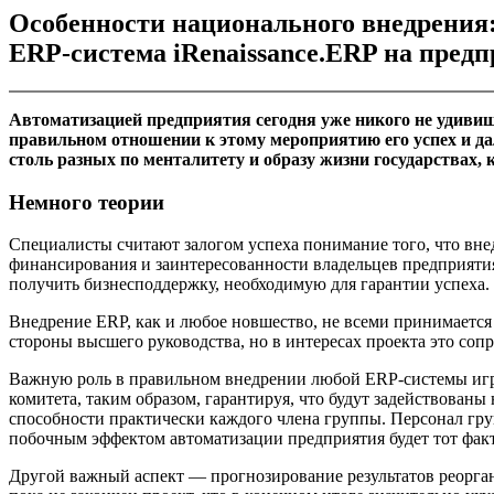
Особенности национального внедрения
ERP-система iRenaissance.ERP на пред
Автоматизацией предприятия сегодня уже никого не удивишь
правильном отношении к этому мероприятию его успех и да
столь разных по менталитету и образу жизни государствах,
Немного теории
Специалисты считают залогом успеха понимание того, что вне
финансирования и заинтересованности владельцев предприятия
получить бизнесподдержку, необходимую для гарантии успеха.
Внедрение ERP, как и любое новшество, не всеми принимается 
стороны высшего руководства, но в интересах проекта это соп
Важную роль в правильном внедрении любой ERP-системы игра
комитета, таким образом, гарантируя, что будут задействован
способности практически каждого члена группы. Персонал гр
побочным эффектом автоматизации предприятия будет тот факт,
Другой важный аспект — прогнозирование результатов реорган