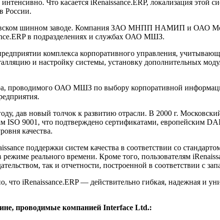
нтенсивно. Что касается iRenaissance.ERP, локализация этой сис
в России.
осковском шинном заводе. Компания ЗАО МНПП НАМИП и ОАО Мо
ance.ERP в подразделениях и службах ОАО МШЗ.
 предприятии комплекса корпоративного управления, учитывающ
сталляцию и настройку системы, установку дополнительных моду
дера, проводимого ОАО МШЗ по выбору корпоративной информа
редприятия.
ду, дав новый толчок к развитию отрасли. В 2000 г. Московск
ам ISO 9001, что подтверждено сертификатами, европейским DA
ровня качества.
ssance поддержки систем качества в соответствии со стандарто
 в режиме реального времени. Кроме того, пользователям iRenai
ательством, так и отчетности, построенной в соответствии с за
, что iRenaissance.ERP — действительно гибкая, надежная и ун
ине, проводимые компанией Interface Ltd.: