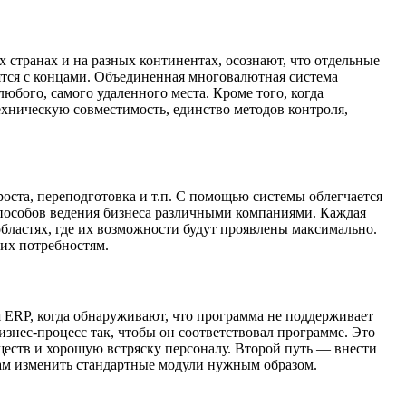
 странах и на разных континентах, осознают, что отдельные
ятся с концами. Объединенная многовалютная система
любого, самого удаленного места. Кроме того, когда
ехническую совместимость, единство методов контроля,
оста, переподготовка и т.п. С помощью системы облегчается
пособов ведения бизнеса различными компаниями. Каждая
бластях, где их возможности будут проявлены максимально.
их потребностям.
я ERP, когда обнаруживают, что программа не поддерживает
знес-процесс так, чтобы он соответствовал программе. Это
ществ и хорошую встряску персоналу. Второй путь — внести
ам изменить стандартные модули нужным образом.