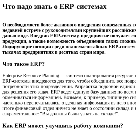
Что надо знать о ERP-системах
О необходимости более активного внедрения современных те
недавней встрече с руководителями крупнейших российски
данью моде. Внедрив ERP-систему, предприятие получает с
продукции, а также возможность объединения таких сложны
Лидирующие позиции среди полномасштабных ERP-систем з
тысячах предприятиях в десятках стран мира.
Что такое ERP?
Enterprise Resource Planning — система планирования ресурсов
ERP-системы внедряются для того, чтобы объединить все подр
потребности этих подразделений. Разработка подобной едино
для решения его задач. ERP ведет единую базу данных по всем
обмениваться информацией. Возьмем, к примеру, типичную сит
частенько перепечатываясь, отдельная информация из него вн
итоге финансовый отдел ничего не знает о состоянии склада и
сакраментальное: "Вы должны были узнать на складе!".
Как ERP может улучшить работу компании?