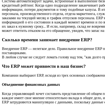
Система автоматизирует задачи, встроенные в выполнение бизн
кредитный рейтинг. Когда одно подразделение заканчивает раб
информации, потери документов и тому подобные казусы. В и
персонала, производственного отдела, отдела маркетинга, слу
заказами на текущий месяц и график отпусков персонала. ERP 
информацией о его состоянии в каждый момент времени и по вс
их заказ к нужному сроку... И если, например, склад не вовре
может ответить отказом на его обращение, увидев, что запас н
Сколько времени занимает внедрение ERP?
Внедрение ERP — нелегкое дело. Правильное внедрение ERP пр
поставщиками.
В любом случае не следует ломать голову над тем, "как долго 
Что ERP может привнести в наш бизнес?
Компании выбирают ERP, исходя из трех основных соображени
Объединение финансовых данных
Когда управляющий хочет составить представление об общем по
каждое имеет свое мнение относительно вклада в общее дело, 
ERP затрудняются манипуляции с данными, поскольку данные е