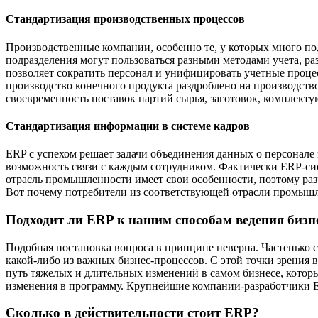
Стандартизация производственных процессов
Производственные компании, особенно те, у которых много по
подразделения могут пользоваться разными методами учета, р
позволяет сократить персонал и унифицировать учетные процесс
производство конечного продукта раздроблено на производств
своевременность поставок партий сырья, заготовок, комплект
Стандартизация информации в системе кадров
ERP с успехом решает задачи объединения данных о персонале
возможность связи с каждым сотрудником. Фактически ERP-с
отрасль промышленности имеет свои особенности, поэтому раз
Вот почему потребители из соответствующей отрасли промышле
Подходит ли ERP к нашим способам ведения бизн
Подобная постановка вопроса в принципе неверна. Частенько с
какой-либо из важных бизнес-процессов. С этой точки зрения
путь тяжелых и длительных изменений в самом бизнесе, котор
изменения в программу. Крупнейшие компании-разработчики E
Сколько в действительности стоит ERP?