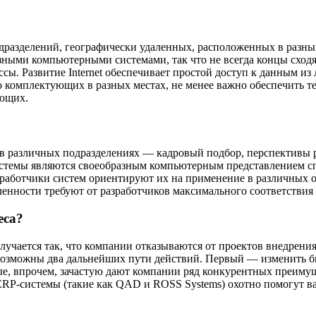
дразделений, географически удаленных, расположенных в разных
азными компьютерными системами, так что не всегда концы сход
ы. Развитие Internet обеспечивает простой доступ к данным из 
о комплектующих в разных местах, не менее важно обеспечить т
ующих.
 в различных подразделениях — кадровый подбор, перспективы р
истемы являются своеобразным компьютерным представлением с
работчики систем ориентируют их на применение в различных о
нности требуют от разработчиков максимального соответствия 
еса?
лучается так, что компании отказываются от проектов внедрени
 возможны два дальнейших пути действий. Первый — изменить би
ые, впрочем, зачастую дают компании ряд конкурентных преиму
RP-системы (такие как QAD и ROSS Systems) охотно помогут в