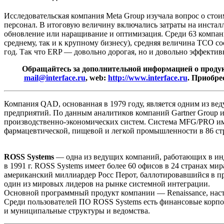
Исследовательская компания Meta Group изучала вопрос о стои
персонал. В итоговую величину включались затраты на инстал
обновление или наращивание и оптимизация. Среди 63 компан
среднему, так и к крупному бизнесу), средняя величина TCO сос
год. Так что ERP — довольно дорогая, но и довольно эффектив
Обращайтесь за дополнительной информацией о продуктах 
mail@interface.ru
, web:
http://www.interface.ru
. Приобре
Компания QAD, основанная в 1979 году, является одним из в
предприятий. По данным аналитиков компаний Gartner Group и
производственно-экономических систем. Система MFG/PRO име
фармацевтической, пищевой и легкой промышленности в 86 ст
ROSS Systems
— одна из ведущих компаний, работающих в инд
в 1991 г. ROSS Systems имеет более 60 офисов в 24 странах 
американский миллиардер Росс Перот, баллотировавшийся в п
один из мировых лидеров на рынке системной интеграции.
Основной программный продукт компании — Renaissance, наст
Среди пользователей ПО ROSS Systems есть финансовые корпо
и муниципальные структуры и ведомства.