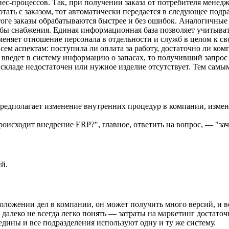
ес-процессов. Так, при получении заказа от потребителя менед
отать с заказом, тот автоматически передается в следующее по
тоге заказы обрабатываются быстрее и без ошибок. Аналогичны
жбы снабжения. Единая информационная база позволяет учитывать
меняет отношение персонала в отдельности и служб в целом к св
ем аспектам: поступила ли оплата за работу, достаточно ли ком
мя введет в систему информацию о запасах, то получивший запрос
а складе недостаточен или нужное изделие отсутствует. Тем сам
едполагает изменение внутренних процедур в компании, изменен
происходит внедрение ERP?", главное, ответить на вопрос, — "за
й.
ложении дел в компании, он может получить много версий, и вс
и далеко не всегда легко понять — затраты на маркетинг достат
дины и все подразделения используют одну и ту же систему.