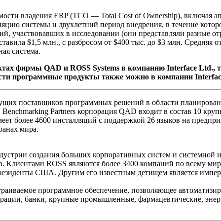
мости владения ERP (TCO — Total Cost of Ownership), включая а
ляцию системы и двухлетний период внедрения, в течение кото
ий, участвовавших в исследовании (они представляли разные о
тавила $1,5 млн., с разбросом от $400 тыс. до $3 млн. Средняя о
ная система.
фирмы QAD и ROSS Systems в компанию Interface Ltd., тел. (0
сти программные продукты также можно в компании Interfac
едущих поставщиков программных решений в области планирован
 Benchmarking Partners корпорация QAD входит в состав 10 кр
ет более 4600 инсталляций с поддержкой 26 языков на предпри
ранах мира.
устрии создания больших корпоративных систем и системной ин
мира. Клиентами ROSS являются более 3400 компаний по всему м
резиденты США. Другим его известным детищем является импери
раиваемое программное обеспечение, позволяющее автоматизиро
рации, банки, крупные промышленные, фармацевтические, энерг