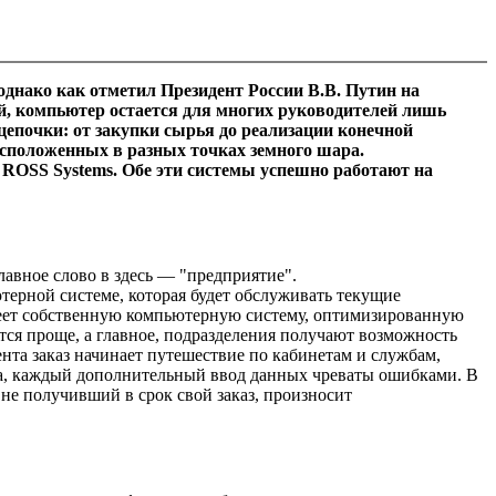
однако как отметил Президент России В.В. Путин на
, компьютер остается для многих руководителей лишь
цепочки: от закупки сырья до реализации конечной
асположенных в разных точках земного шара.
OSS Systems. Обе эти системы успешно работают на
лавное слово в здесь — "предприятие".
терной системе, которая будет обслуживать текущие
меет собственную компьютерную систему, оптимизированную
ится проще, а главное, подразделения получают возможность
нта заказ начинает путешествие по кабинетам и службам,
тка, каждый дополнительный ввод данных чреваты ошибками. В
 не получивший в срок свой заказ, произносит