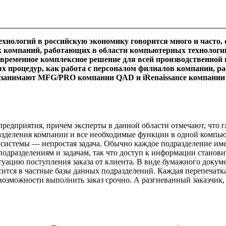
хнологий в российскую экономику говорится много и часто, 
х компаний, работающих в области компьютерных технологий
овременное комплексное решение для всей производственной 
х процедур, как работа с персоналом филиалов компании, р
анимают MFG/PRO компании QAD и iRenaissance компании R
 предприятия, причем эксперты в данной области отмечают, что г
азделения компании и все необходимые функции в одной компью
й системы — непростая задача. Обычно каждое подразделение и
 подразделениям и задачам, так что доступ к информации станов
уацию поступления заказа от клиента. В виде бумажного докуме
осится в частные базы данных подразделений. Каждая перепеча
 возможности выполнить заказ срочно. А разгневанный заказчик,