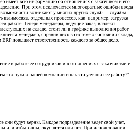
жер имеет всю информацию об отношениях с заказчиком и его
дразделение. При этом исключаются многократные ошибки ввода
е возможности возникают у многих других служб — службы
 взаимосвязь отдельных процессов, как, например, загрузка
оей работе. Теперь менеджеры, ведущие заказ, владеют
плектующих на складе, стоит ли в графике выполнения работ
 клиента менеджер, справившись в системе о состоянии склада,
ым ERP повышает ответственность каждого за общее дело.
ие в работе ее сотрудников и в отношениях с заказчиками и
чем это нужно нашей компании и как это улучшит ее работу?".
е они будут верны. Каждое подразделение ведет свой учет,
очны или избыточны, окупаются или нет. При использовании