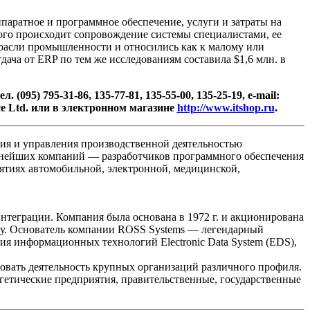
ппаратное и программное обеспечение, услуги и затраты на
рого происходит сопровождение системы специалистами, ее
трасли промышленности и относились как к малому или
тдача от ERP по тем же исследованиям составила $1,6 млн. в
95) 795-31-86, 135-77-81, 135-55-00, 135-25-19, e-mail:
e Ltd. или в электронном магазине
http://www.itshop.ru
.
ия и управления производственной деятельностью
упнейших компаний — разработчиков программного обеспечения
ятиях автомобильной, электронной, медицинской,
теграции. Компания была основана в 1972 г. и акционирована
иру. Основатель компании ROSS Systems — легендарный
я информационных технологий Electronic Data System (EDS),
вать деятельность крупных организаций различного профиля.
етические предприятия, правительственные, государственные