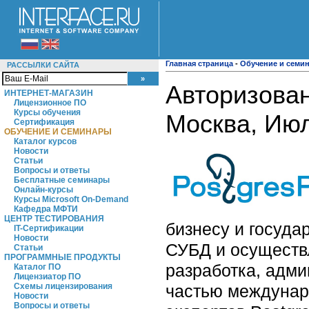
Главная страница
-
Обучение и семи
РАССЫЛКИ САЙТА
Авторизован
ИНТЕРНЕТ-МАГАЗИН
Лицензионное ПО
Курсы обучения
Москва, Ию
Сертификация
ОБУЧЕНИЕ И СЕМИНАРЫ
Каталог курсов
Новости
Статьи
Вопросы и ответы
Бесплатные семинары
Онлайн-курсы
Курсы Microsoft On-Demand
Кафедра МФТИ
ЦЕНТР ТЕСТИРОВАНИЯ
бизнесу и госуд
IT-Сертификации
Новости
СУБД и осуществл
Статьи
ПРОГРАММНЫЕ ПРОДУКТЫ
разработка, адми
Каталог ПО
Лицензиатор ПО
частью междунар
Схемы лицензирования
Новости
Вопросы и ответы