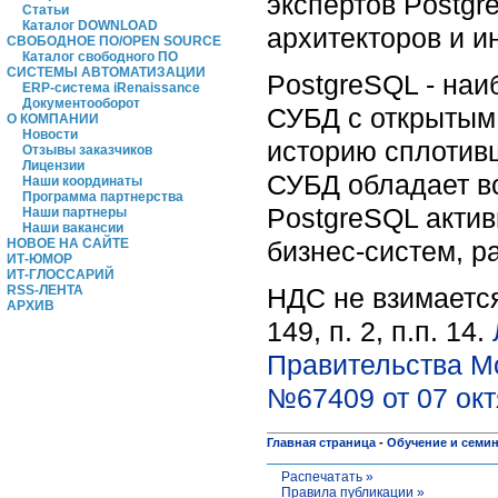
экспертов Postgr
Статьи
Каталог DOWNLOAD
архитекторов и 
СВОБОДНОЕ ПО/OPEN SOURCE
Каталог свободного ПО
СИСТЕМЫ АВТОМАТИЗАЦИИ
PostgreSQL - на
ERP-система iRenaissance
Документооборот
СУБД с открытым 
О КОМПАНИИ
Новости
историю сплотивш
Отзывы заказчиков
Лицензии
СУБД обладает в
Наши координаты
Программа партнерства
PostgreSQL актив
Наши партнеры
Наши вакансии
бизнес-систем, р
НОВОЕ НА САЙТЕ
ИТ-ЮМОР
ИТ-ГЛОССАРИЙ
НДС не взимается
RSS-ЛЕНТА
АРХИВ
149, п. 2, п.п. 14.
Правительства М
№67409 от 07 окт
Главная страница
-
Обучение и семи
Распечатать »
Правила публикации »