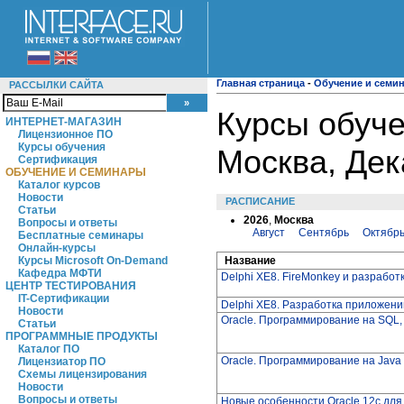
Главная страница
-
Обучение и семи
РАССЫЛКИ САЙТА
Курсы обуче
ИНТЕРНЕТ-МАГАЗИН
Лицензионное ПО
Курсы обучения
Москва, Де
Сертификация
ОБУЧЕНИЕ И СЕМИНАРЫ
Каталог курсов
Новости
РАСПИСАНИЕ
Статьи
2026
,
Москва
Вопросы и ответы
Август
Сентябрь
Октябр
Бесплатные семинары
Онлайн-курсы
Название
Курсы Microsoft On-Demand
Кафедра МФТИ
Delphi XE8. FireMonkey и разраб
ЦЕНТР ТЕСТИРОВАНИЯ
IT-Сертификации
Delphi XE8. Разработка приложени
Новости
Oracle. Программирование на SQL,
Статьи
ПРОГРАММНЫЕ ПРОДУКТЫ
Каталог ПО
Oracle. Программирование на Java
Лицензиатор ПО
Схемы лицензирования
Новости
Вопросы и ответы
Новые особенности Oracle 12c для