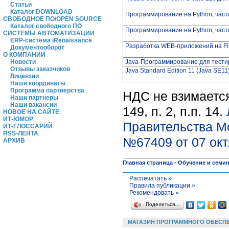
Статьи
Каталог DOWNLOAD
Программирование на Python, част
СВОБОДНОЕ ПО/OPEN SOURCE
Каталог свободного ПО
Программирование на Python, част
СИСТЕМЫ АВТОМАТИЗАЦИИ
ERP-система iRenaissance
Разработка WEB-приложений на Fl
Документооборот
О КОМПАНИИ
Java-Программирование для тести
Новости
Отзывы заказчиков
Java Standard Edition 11 (Java SE1
Лицензии
Наши координаты
Программа партнерства
НДС не взимается
Наши партнеры
Наши вакансии
149, п. 2, п.п. 14.
НОВОЕ НА САЙТЕ
ИТ-ЮМОР
Правительства М
ИТ-ГЛОССАРИЙ
RSS-ЛЕНТА
№67409 от 07 окт
АРХИВ
Главная страница
-
Обучение и семи
Распечатать »
Правила публикации »
Рекомендовать »
Поделиться…
МАГАЗИН ПРОГРАММНОГО ОБЕСП