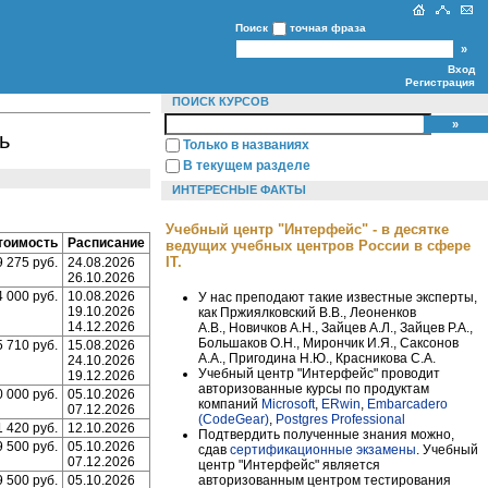
Поиск
точная фраза
Вход
Регистрация
ПОИСК КУРСОВ
ь
Только в названиях
В текущем разделе
ИНТЕРЕСНЫЕ ФАКТЫ
Учебный центр "Интерфейс" - в десятке
тоимость
Расписание
ведущих учебных центров России в сфере
IT.
9 275 руб.
24.08.2026
26.10.2026
4 000 руб.
10.08.2026
У нас преподают такие известные эксперты,
19.10.2026
как Пржиялковский В.В., Леоненков
14.12.2026
А.В., Новичков А.Н., Зайцев А.Л., Зайцев Р.А.,
Большаков О.Н., Мирончик И.Я., Саксонов
5 710 руб.
15.08.2026
А.А., Пригодина Н.Ю., Красникова С.А.
24.10.2026
Учебный центр "Интерфейс" проводит
19.12.2026
авторизованные курсы по продуктам
0 000 руб.
05.10.2026
компаний
Microsoft
,
ERwin
,
Embarcadero
07.12.2026
(CodeGear)
,
Postgres Professional
1 420 руб.
12.10.2026
Подтвердить полученные знания можно,
9 500 руб.
05.10.2026
сдав
сертификационные экзамены
. Учебный
07.12.2026
центр "Интерфейс" является
авторизованным центром тестирования
9 500 руб.
05.10.2026