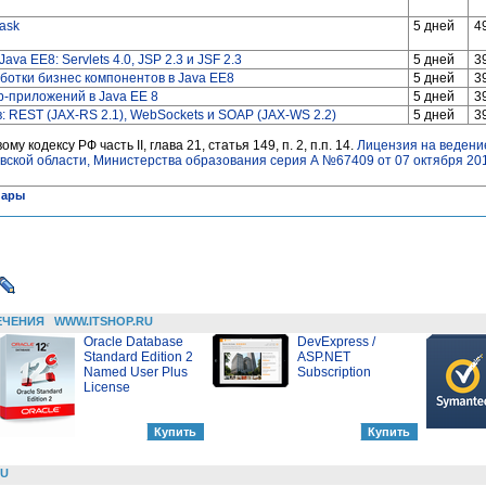
ask
5 дней
4
a EE8: Servlets 4.0, JSP 2.3 и JSF 2.3
5 дней
3
работки бизнес компонентов в Java EE8
5 дней
3
b-приложений в Java EE 8
5 дней
3
: REST (JAX-RS 2.1), WebSockets и SOAP (JAX-WS 2.2)
5 дней
3
 кодексу РФ часть II, глава 21, статья 149, п. 2, п.п. 14.
Лицензия на ведени
ской области, Министерства образования серия А №67409 от 07 октября 2011
нары
ЕЧЕНИЯ
WWW.ITSHOP.RU
Oracle Database
DevExpress /
Standard Edition 2
ASP.NET
Named User Plus
Subscription
License
RU