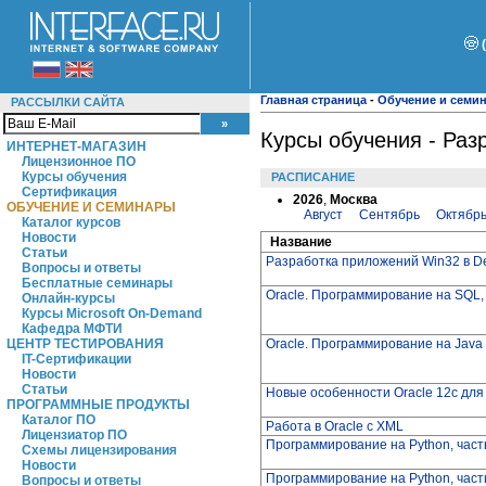
Главная страница
-
Обучение и семи
РАССЫЛКИ САЙТА
Курсы обучения - Раз
ИНТЕРНЕТ-МАГАЗИН
Лицензионное ПО
Курсы обучения
РАСПИСАНИЕ
Сертификация
2026
,
Москва
ОБУЧЕНИЕ И СЕМИНАРЫ
Август
Сентябрь
Октябр
Каталог курсов
Новости
Название
Статьи
Разработка приложений Win32 в Del
Вопросы и ответы
Бесплатные семинары
Oracle. Программирование на SQL,
Онлайн-курсы
Курсы Microsoft On-Demand
Кафедра МФТИ
Oracle. Программирование на Java
ЦЕНТР ТЕСТИРОВАНИЯ
IT-Сертификации
Новости
Статьи
Новые особенности Oracle 12c для
ПРОГРАММНЫЕ ПРОДУКТЫ
Каталог ПО
Работа в Oracle с XML
Лицензиатор ПО
Программирование на Python, част
Схемы лицензирования
Новости
Программирование на Python, част
Вопросы и ответы