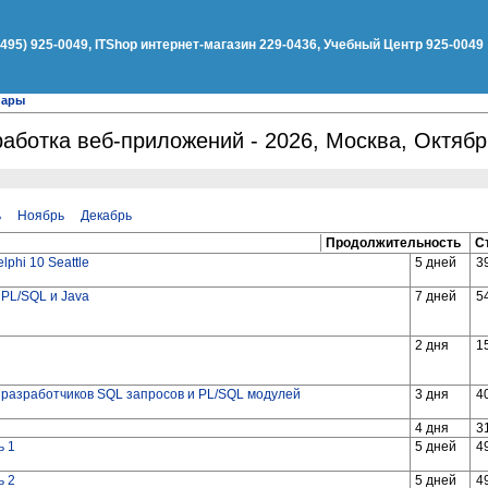
(495) 925-0049, ITShop интернет-магазин 229-0436, Учебный Центр 925-0049
нары
работка веб-приложений - 2026, Москва, Октябр
ь
Ноябрь
Декабрь
Продолжительность
С
phi 10 Seattle
5 дней
3
 PL/SQL и Java
7 дней
5
2 дня
1
 разработчиков SQL запросов и PL/SQL модулей
3 дня
4
4 дня
3
ь 1
5 дней
4
ь 2
5 дней
4