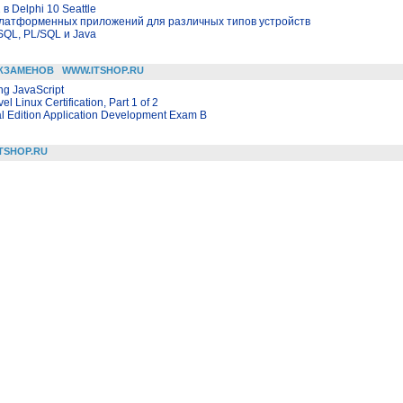
 Delphi 10 Seattle
сплатформенных приложений для различных типов устройств
SQL, PL/SQL и Java
КЗАМЕНОВ
WWW.ITSHOP.RU
ng JavaScript
l Linux Certification, Part 1 of 2
l Edition Application Development Exam B
TSHOP.RU