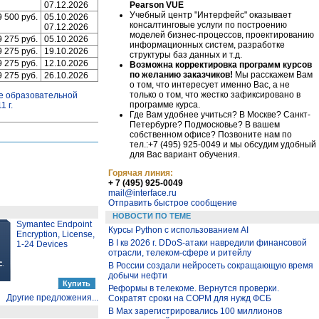
Pearson VUE
07.12.2026
Учебный центр "Интерфейс" оказывает
9 500 руб.
05.10.2026
консалтинговые услуги по построению
07.12.2026
моделей бизнес-процессов, проектированию
9 275 руб.
05.10.2026
информационных систем, разработке
9 275 руб.
19.10.2026
структуры баз данных и т.д.
9 275 руб.
12.10.2026
Возможна корректировка программ курсов
по желанию заказчиков!
Мы расскажем Вам
9 275 руб.
26.10.2026
о том, что интересует именно Вас, а не
только о том, что жестко зафиксировано в
е образовательной
программе курса.
 г.
Где Вам удобнее учиться? В Москве? Санкт-
Петербурге? Подмосковье? В вашем
собственном офисе? Позвоните нам по
тел.:+7 (495) 925-0049 и мы обсудим удобный
для Вас вариант обучения.
Горячая линия:
+ 7 (495) 925-0049
mail@interface.ru
Отправить быстрое сообщение
НОВОСТИ ПО ТЕМЕ
Symantec Endpoint
Курсы Python c использованием AI
Encryption, License,
В I кв 2026 г. DDoS-атаки навредили финансовой
1-24 Devices
отрасли, телеком-сфере и ритейлу
В России создали нейросеть сокращающую время
добычи нефти
Реформы в телекоме. Вернутся проверки.
Другие предложения...
Сократят сроки на СОРМ для нужд ФСБ
В Max зарегистрировались 100 миллионов