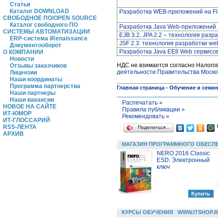
Статьи
Каталог DOWNLOAD
Разработка WEB-приложений на Fl
СВОБОДНОЕ ПО/OPEN SOURCE
Каталог свободного ПО
Разработка Java Web-приложений Jav
СИСТЕМЫ АВТОМАТИЗАЦИИ
EJB 3.2, JPA 2.2 – технология раз
ERP-система iRenaissance
JSF 2.3: технология разработки we
Документооборот
Разработка Java EE8 Web сервисов
О КОМПАНИИ
Новости
НДС не взимается согласно Налоговому
Отзывы заказчиков
деятельности Правительства Москов
Лицензии
Наши координаты
Программа партнерства
Главная страница
-
Обучение и семи
Наши партнеры
Наши вакансии
Распечатать »
НОВОЕ НА САЙТЕ
Правила публикации »
ИТ-ЮМОР
Рекомендовать »
ИТ-ГЛОССАРИЙ
RSS-ЛЕНТА
Поделиться…
АРХИВ
МАГАЗИН ПРОГРАММНОГО ОБЕСП
NERO 2016 Classic
ESD. Электронный
ключ
КУРСЫ ОБУЧЕНИЯ
WWW.ITSHOP.