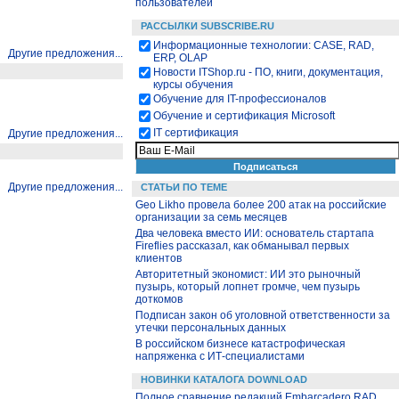
пользователей
РАССЫЛКИ SUBSCRIBE.RU
Информационные технологии: CASE, RAD,
Другие предложения...
ERP, OLAP
Новости ITShop.ru - ПО, книги, документация,
курсы обучения
Обучение для IT-профессионалов
Обучение и сертификация Microsoft
IT сертификация
Другие предложения...
Другие предложения...
СТАТЬИ ПО ТЕМЕ
Geo Likho провела более 200 атак на российские
организации за семь месяцев
Два человека вместо ИИ: основатель стартапа
Fireflies рассказал, как обманывал первых
клиентов
Авторитетный экономист: ИИ это рыночный
пузырь, который лопнет громче, чем пузырь
доткомов
Подписан закон об уголовной ответственности за
утечки персональных данных
В российском бизнесе катастрофическая
напряженка с ИТ-специалистами
НОВИНКИ КАТАЛОГА DOWNLOAD
Полное сравнение редакций Embarcadero RAD