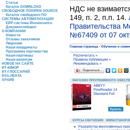
Статьи
НДС не взимается
Каталог DOWNLOAD
СВОБОДНОЕ ПО/OPEN SOURCE
Каталог свободного ПО
149, п. 2, п.п. 14.
СИСТЕМЫ АВТОМАТИЗАЦИИ
ERP-система iRenaissance
Правительства М
Документооборот
О КОМПАНИИ
№67409 от 07 окт
Новости
Отзывы заказчиков
Лицензии
Главная страница
-
Обучение и семи
Наши координаты
Программа партнерства
Распечатать »
Наши партнеры
Правила публикации »
Наши вакансии
Рекомендовать »
НОВОЕ НА САЙТЕ
ИТ-ЮМОР
Поделиться…
ИТ-ГЛОССАРИЙ
RSS-ЛЕНТА
АРХИВ
МАГАЗИН ПРОГРАММНОГО ОБЕСП
ABBYY
FineReader 14
Standard Full
КУРСЫ ОБУЧЕНИЯ
WWW.ITSHOP.
Разработка многозвенных прило