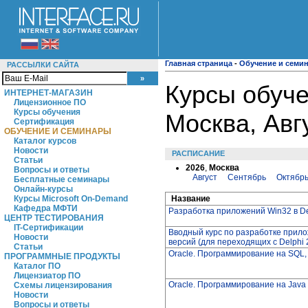
Главная страница
-
Обучение и семи
РАССЫЛКИ САЙТА
Курсы обуче
ИНТЕРНЕТ-МАГАЗИН
Лицензионное ПО
Курсы обучения
Москва, Авг
Сертификация
ОБУЧЕНИЕ И СЕМИНАРЫ
Каталог курсов
Новости
РАСПИСАНИЕ
Статьи
2026
,
Москва
Вопросы и ответы
Август
Сентябрь
Октябр
Бесплатные семинары
Онлайн-курсы
Название
Курсы Microsoft On-Demand
Кафедра МФТИ
Разработка приложений Win32 в Del
ЦЕНТР ТЕСТИРОВАНИЯ
IT-Сертификации
Вводный курс по разработке прило
Новости
версий (для переходящих с Delphi 
Статьи
Oracle. Программирование на SQL,
ПРОГРАММНЫЕ ПРОДУКТЫ
Каталог ПО
Лицензиатор ПО
Oracle. Программирование на Java
Схемы лицензирования
Новости
Вопросы и ответы