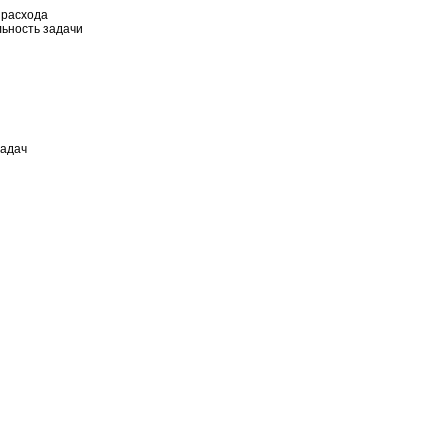
 расхода
льность задачи
задач