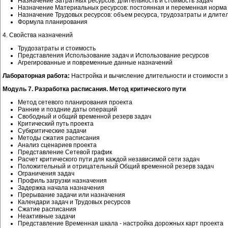
Назначение Затратных ресурсов: длительность и стоимость задач
Назначение Материальных ресурсов: постоянная и переменная норма
Назначение Трудовых ресурсов: объем ресурса, трудозатраты и длите
Формула планирования
4. Свойства назначений
Трудозатраты и стоимость
Представления Использование задач и Использование ресурсов
Агрегированные и повременные данные назначений
Лабораторная работа:
Настройка и вычисление длительности и стоимости 
Модуль 7. Разработка расписания. Метод критического пути
Метод сетевого планирования проекта
Ранние и поздние даты операций
Свободный и общий временной резерв задач
Критический путь проекта
Субкритические задачи
Методы сжатия расписания
Анализ сценариев проекта
Представление Сетевой график
Расчет критического пути для каждой независимой сети задач
Положительный и отрицательный Общий временной резерв задач
Ограничения задач
Профиль загрузки назначения
Задержка начала назначения
Прерывание задачи или назначения
Календари задач и Трудовых ресурсов
Сжатие расписания
Неактивные задачи
Представление Временная шкала - настройка дорожных карт проекта