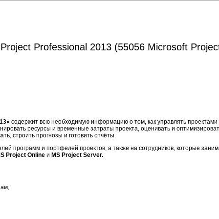
oject Professional 2013 (55056 Microsoft Projec
013»
содержит всю необходимую информацию о том, как управлять проектами 
анировать ресурсы и временные затраты проекта, оценивать и оптимизировать
ть, строить прогнозы и готовить отчёты.
елей программ и портфелей проектов, а также на сотрудников, которые зан
S Project Online
и
MS Project Server
.
там;