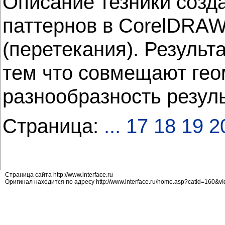
Описание тезники созд
паттернов в CorelDRAW
(перетекания). Резуль
тем что совмещают гео
разнообразность резул
Страница:
...
17
18
19
2
Страница сайта http://www.interface.ru
Оригинал находится по адресу http://www.interface.ru/home.asp?catId=160&