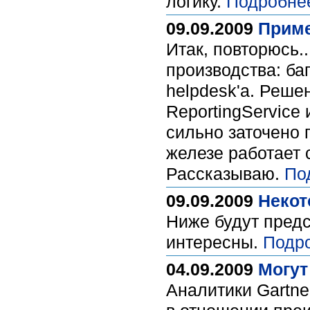
логику.
Подробне
09.09.2009
Приме
Итак, повторюсь..
производства: ба
helpdesk'а. Реше
ReportingService
сильно заточено 
железе работает 
Рассказываю.
По
09.09.2009
Некот
Ниже будут предс
интересны.
Подр
04.09.2009
Могут
Аналитики Gartne