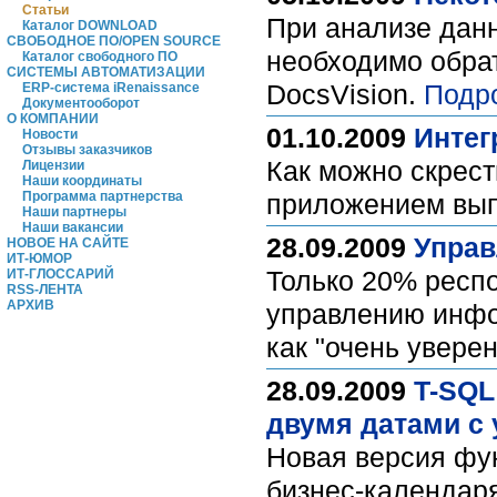
Статьи
При анализе данн
Каталог DOWNLOAD
СВОБОДНОЕ ПО/OPEN SOURCE
необходимо обрат
Каталог свободного ПО
СИСТЕМЫ АВТОМАТИЗАЦИИ
DocsVision.
Подр
ERP-система iRenaissance
Документооборот
О КОМПАНИИ
01.10.2009
Интег
Новости
Отзывы заказчиков
Как можно скрест
Лицензии
Наши координаты
Программа партнерства
приложением вып
Наши партнеры
Наши вакансии
28.09.2009
Управ
НОВОЕ НА САЙТЕ
ИТ-ЮМОР
Только 20% респо
ИТ-ГЛОССАРИЙ
RSS-ЛЕНТА
АРХИВ
управлению инфо
как "очень увере
28.09.2009
T-SQL
двумя датами с 
Новая версия фун
бизнес-календар