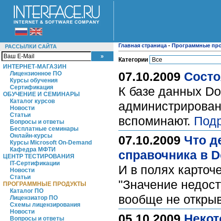
Главная страница
-
Программные пр
РАССЫЛКИ САЙТА
Категории
ИНТЕРНЕТ-МАГАЗИН
07.10.2009
Состо
Лицензионное ПО
Курсы обучения
Сертификация
К базе данных Do
ОБУЧЕНИЕ И СЕМИНАРЫ
Каталог курсов
администрировани
Новости
Статьи
вспоминают.
Подр
Вопросы и ответы
Бесплатные семинары
Онлайн-курсы
07.10.2009
Что д
Курсы Microsoft On-Demand
Кафедра МФТИ
справочника в D
ЦЕНТР ТЕСТИРОВАНИЯ
IT-Сертификации
И в полях карточ
Новости
Статьи
"Значение недост
ПРОГРАММНЫЕ ПРОДУКТЫ
Каталог ПО
вообще не откры
Лицензиатор ПО
Схемы лицензирования
Новости
05.10.2009
Некот
Вопросы и ответы