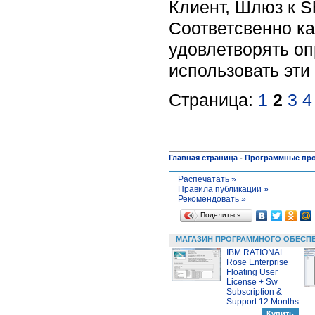
Клиент, Шлюз к Sh
Соответсвенно ка
удовлетворять оп
использовать эти
Страница:
1
2
3
4
Главная страница
-
Программные пр
Распечатать »
Правила публикации »
Рекомендовать »
Поделиться…
МАГАЗИН ПРОГРАММНОГО ОБЕСП
IBM RATIONAL
Rose Enterprise
Floating User
License + Sw
Subscription &
Support 12 Months