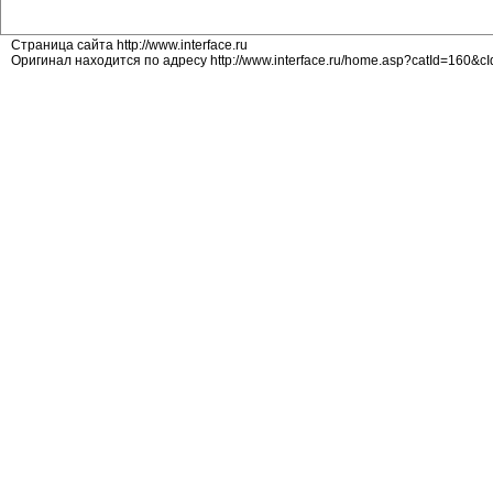
Страница сайта http://www.interface.ru
Оригинал находится по адресу http://www.interface.ru/home.asp?catId=160&c