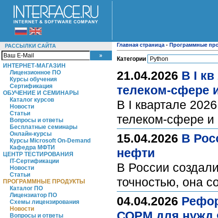
Главная страница
-
Программные пр
РАССЫЛКИ САЙТА
Категории
ИНТЕРНЕТ-МАГАЗИН
21.04.2026
В I к
Лицензионное ПО
Курсы обучения
Сертификация
телеком-сфере 
ОБУЧЕНИЕ И СЕМИНАРЫ
Каталог курсов
В I квартале 202
Новости
Статьи
телеком-сфере и
Вопросы и ответы
Бесплатные семинары
Онлайн-курсы
15.04.2026
В Рос
Курсы Microsoft On-Demand
Кафедра МФТИ
нефти
ЦЕНТР ТЕСТИРОВАНИЯ
IT-Сертификации
В России создал
Новости
Статьи
точностью, она с
ПРОГРАММНЫЕ ПРОДУКТЫ
Каталог ПО
Лицензиатор ПО
04.04.2026
Рефор
Схемы лицензирования
Новости
СОРМ для нужд
Вопросы и ответы