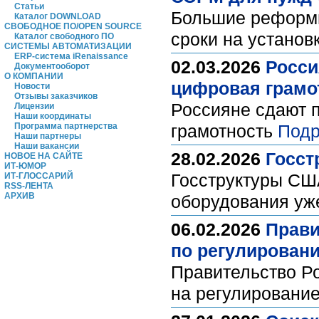
Статьи
Большие реформы 
Каталог DOWNLOAD
СВОБОДНОЕ ПО/OPEN SOURCE
сроки на устано
Каталог свободного ПО
СИСТЕМЫ АВТОМАТИЗАЦИИ
ERP-система iRenaissance
02.03.2026
Росси
Документооборот
О КОМПАНИИ
цифровая грамо
Новости
Отзывы заказчиков
Россияне сдают п
Лицензии
Наши координаты
Программа партнерства
грамотность
Подр
Наши партнеры
Наши вакансии
28.02.2026
Госст
НОВОЕ НА САЙТЕ
ИТ-ЮМОР
Госструктуры США
ИТ-ГЛОССАРИЙ
RSS-ЛЕНТА
АРХИВ
оборудования уж
06.02.2026
Прави
по регулирован
Правительство Р
на регулировани