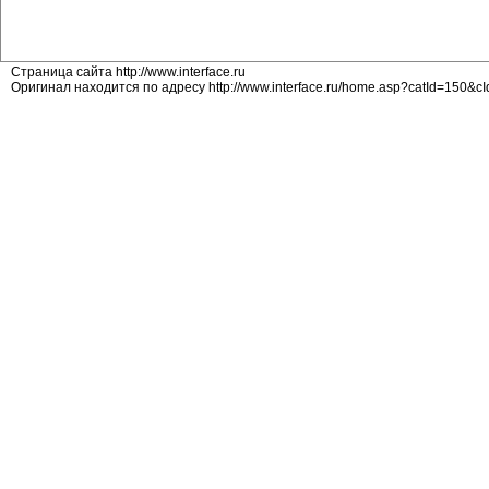
Страница сайта http://www.interface.ru
Оригинал находится по адресу http://www.interface.ru/home.asp?catId=150&c