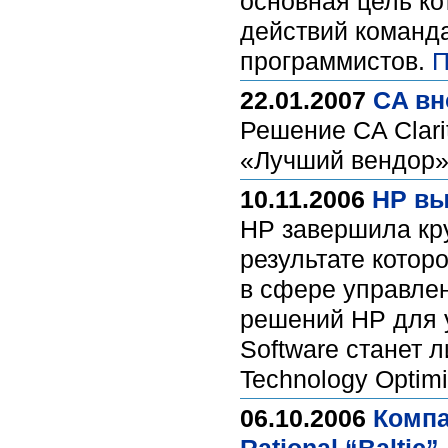
основная цель ко
действий команд
программистов.
П
22.01.2007
CA вн
Решение CA Clari
«Лучший вендор»
10.11.2006
HP вы
HP завершила кру
результате котор
в сфере управле
решений HP для у
Software станет 
Technology Optimi
06.10.2006
Компа