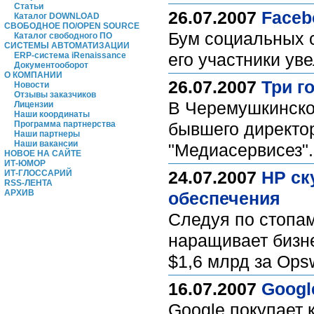
Статьи
26.07.2007
Faceb
Каталог DOWNLOAD
СВОБОДНОЕ ПО/OPEN SOURCE
Бум социальных 
Каталог свободного ПО
СИСТЕМЫ АВТОМАТИЗАЦИИ
его участники ув
ERP-система iRenaissance
Документооборот
О КОМПАНИИ
26.07.2007
Три г
Новости
Отзывы заказчиков
В Черемушкинско
Лицензии
Наши координаты
Программа партнерства
бывшего директо
Наши партнеры
Наши вакансии
"Медиасервисез"
НОВОЕ НА САЙТЕ
ИТ-ЮМОР
24.07.2007
HP ск
ИТ-ГЛОССАРИЙ
RSS-ЛЕНТА
АРХИВ
обеспечения
Следуя по стопам
наращивает бизн
$1,6 млрд за Ops
16.07.2007
Googl
Google покупает 