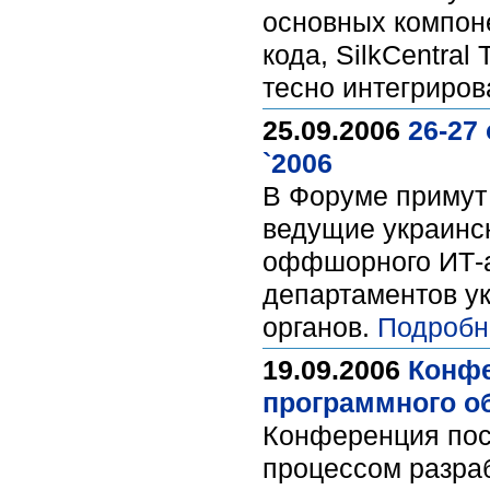
основных компоне
кода, SilkCentra
тесно интегриров
25.09.2006
26-27
`2006
В Форуме примут 
ведущие украинс
оффшорного ИТ-а
департаментов ук
органов.
Подробн
19.09.2006
Конфе
программного о
Конференция пос
процессом разраб