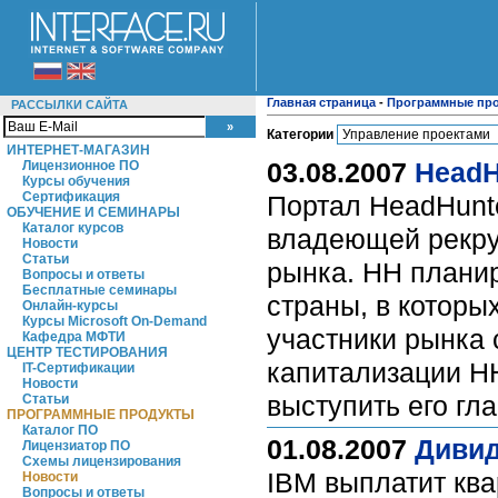
Главная страница
-
Программные пр
РАССЫЛКИ САЙТА
Категории
ИНТЕРНЕТ-МАГАЗИН
03.08.2007
HeadH
Лицензионное ПО
Курсы обучения
Сертификация
Портал HeadHunte
ОБУЧЕНИЕ И СЕМИНАРЫ
Каталог курсов
владеющей рекрут
Новости
Статьи
рынка. HH планир
Вопросы и ответы
Бесплатные семинары
страны, в которы
Онлайн-курсы
Курсы Microsoft On-Demand
участники рынка 
Кафедра МФТИ
ЦЕНТР ТЕСТИРОВАНИЯ
капитализации HH
IT-Сертификации
Новости
выступить его гл
Статьи
ПРОГРАММНЫЕ ПРОДУКТЫ
Каталог ПО
01.08.2007
Дивид
Лицензиатор ПО
Схемы лицензирования
IBM выплатит кв
Новости
Вопросы и ответы