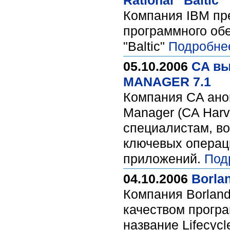
Rational “Baltic”
Компания IBM пр
программного об
"Baltic"
Подробне
05.10.2006
CA вы
MANAGER 7.1
Компания CA ано
Manager (CA Harv
специалистам, во
ключевых операц
приложений.
Под
04.10.2006
Borla
Компания Borlan
качеством прогр
название Lifecyc